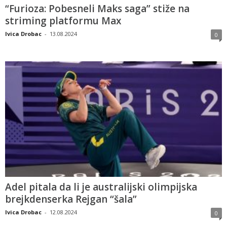
“Furioza: Pobesneli Maks saga” stiže na
striming platformu Max
Ivica Drobac
-
13.08.2024
0
Adel pitala da li je australijski olimpijska
brejkdenserka Rejgan “šala”
Ivica Drobac
-
12.08.2024
0