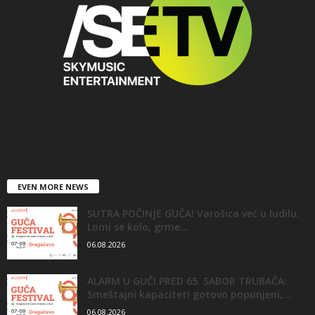
EVEN MORE NEWS
SUTRA POČINJE GUČA! Varošica već u ludilu:
Lomi se kolo, grme...
06.08.2026
ALARM U GUČI PRED 65. SABOR TRUBAČA:
Smeštajni kapaciteti gotovo popunjeni,...
06.08.2026