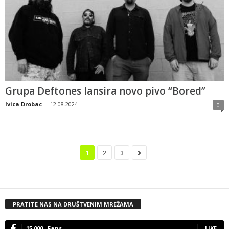
Grupa Deftones lansira novo pivo “Bored”
Ivica Drobac
-
12.08.2024
0
1
2
3
PRATITE NAS NA DRUŠTVENIM MREŽAMA
15,000
Fans
LIKE