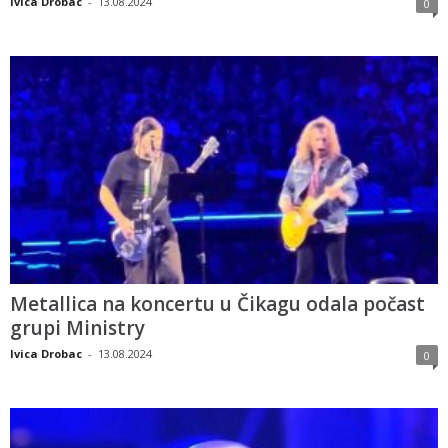
Ivica Drobac
-
13.08.2024
0
Metallica na koncertu u Čikagu odala počast
grupi Ministry
Ivica Drobac
-
13.08.2024
0