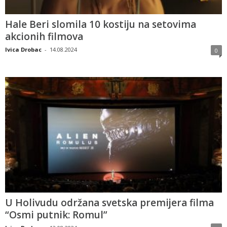
Hale Beri slomila 10 kostiju na setovima
akcionih filmova
Ivica Drobac
-
14.08.2024
0
U Holivudu održana svetska premijera filma
“Osmi putnik: Romul”