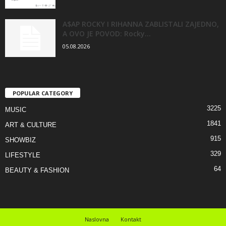
A$AP ROCKY I RIHANNA ZABLISTALI ZAJEDNO,
A OVO JE POVOD: Rocky...
05.08.2026
POPULAR CATEGORY
3225
MUSIC
1841
ART & CULTURE
915
SHOWBIZ
329
LIFESTYLE
64
BEAUTY & FASHION
Naslovna
Kontakt