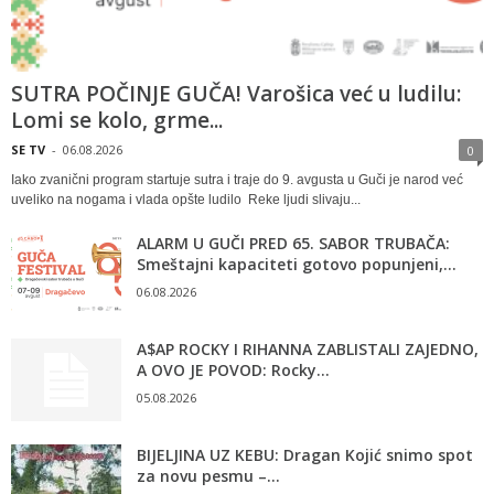
SUTRA POČINJE GUČA! Varošica već u ludilu:
Lomi se kolo, grme...
SE TV
-
06.08.2026
0
Iako zvanični program startuje sutra i traje do 9. avgusta u Guči je narod već
uveliko na nogama i vlada opšte ludilo Reke ljudi slivaju...
ALARM U GUČI PRED 65. SABOR TRUBAČA:
Smeštajni kapaciteti gotovo popunjeni,...
06.08.2026
A$AP ROCKY I RIHANNA ZABLISTALI ZAJEDNO,
A OVO JE POVOD: Rocky...
05.08.2026
BIJELJINA UZ KEBU: Dragan Kojić snimo spot
za novu pesmu –...