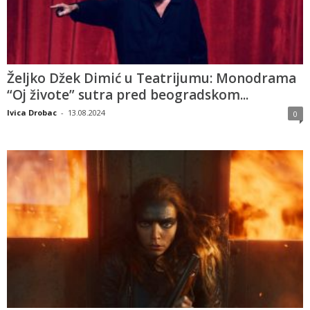
Željko Džek Dimić u Teatrijumu: Monodrama
“Oj živote” sutra pred beogradskom...
Ivica Drobac
-
13.08.2024
0