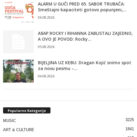
ALARM U GUČI PRED 65. SABOR TRUBAČA:
Smeštajni kapaciteti gotovo popunjeni,...
06.08.2026
A$AP ROCKY I RIHANNA ZABLISTALI ZAJEDNO,
A OVO JE POVOD: Rocky...
05.08.2026
BIJELJINA UZ KEBU: Dragan Kojić snimo spot
za novu pesmu –...
04.08.2026
Popularne Kategorije
3225
MUSIC
1841
ART & CULTURE