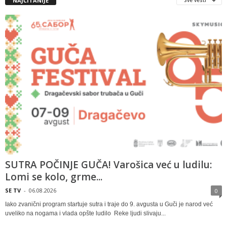
NAJČITANIJE
SUTRA POČINJE GUČA! Varošica već u ludilu:
Lomi se kolo, grme...
SE TV
-
06.08.2026
0
Iako zvanični program startuje sutra i traje do 9. avgusta u Guči je narod već
uveliko na nogama i vlada opšte ludilo Reke ljudi slivaju...