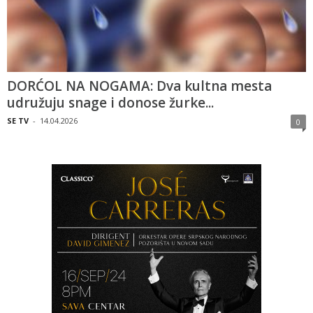
DORĆOL NA NOGAMA: Dva kultna mesta
udružuju snage i donose žurke...
SE TV
-
14.04.2026
0