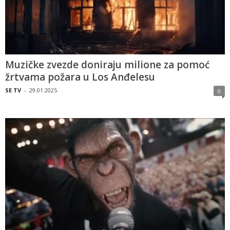
Muzičke zvezde doniraju milione za pomoć
žrtvama požara u Los Anđelesu
SE TV
-
29.01.2025
0