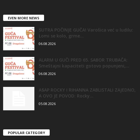
EVEN MORE NEWS
SUTRA POČINJE GUČA! Varošica već u ludilu:
Lomi se kolo, grme...
06.08.2026
ALARM U GUČI PRED 65. SABOR TRUBAČA:
Smeštajni kapaciteti gotovo popunjeni,...
06.08.2026
A$AP ROCKY I RIHANNA ZABLISTALI ZAJEDNO,
A OVO JE POVOD: Rocky...
05.08.2026
POPULAR CATEGORY