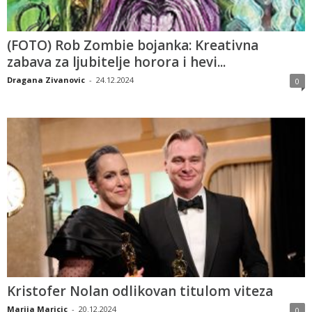
(FOTO) Rob Zombie bojanka: Kreativna
zabava za ljubitelje horora i hevi...
Dragana Zivanovic
-
24.12.2024
0
Kristofer Nolan odlikovan titulom viteza
Marija Maricic
-
20.12.2024
0