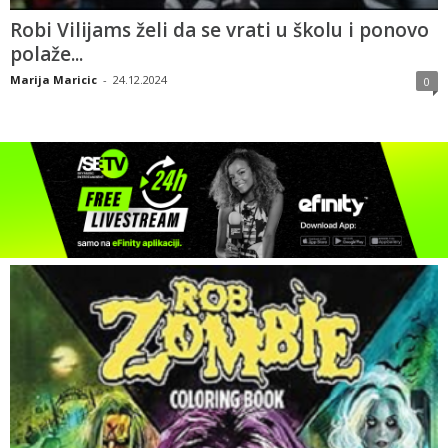
Robi Vilijams želi da se vrati u školu i ponovo
polaže...
Marija Maricic
-
24.12.2024
0