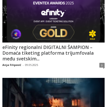
eFinity regionalni DIGITALNI ŠAMPION –
Domaća tiketing platforma trijumfovala
među svetskim...
Anja Filipović
-
09.05.2025
0