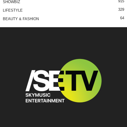
915
SHOWBIZ
329
LIFESTYLE
64
BEAUTY & FASHION