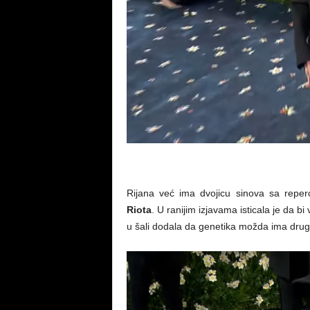
Rijana već ima dvojicu sinova sa rep
Riota
. U ranijim izjavama isticala je da b
u šali dodala da genetika možda ima drug