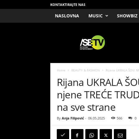
KONTAKTIRAJTE NAS
NASLOVNA
MUSIC
SHOWBIZ
/
S
E
T
V
Home
BEAUTY & FASHION
Rijana UKRALA ŠOU: M
Rijana UKRALA ŠOU
njene TREĆE TRUDN
na sve strane
By
Anja Filipović
-
06.05.2025
566
0