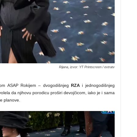
Rijana, izvor: YT Printscreen / extratv
erom ASAP Rokijem – dvogodišnjeg
RZA
i jednogodišnjeg
i volela da njihovu porodicu proširi devojčicom, iako je i sama
e planove.