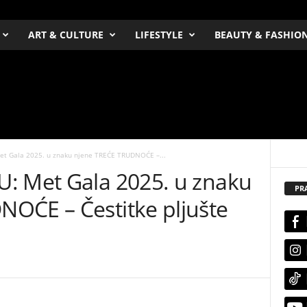
ART & CULTURE
LIFESTYLE
BEAUTY & FASHIO
et Gala 2025. u znaku njene TREĆE TRUDNOĆE –...
: Met Gala 2025. u znaku
PR
OĆE – Čestitke pljušte