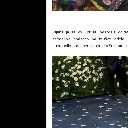
Rijana je za ovu priliku odabrala odvaž
neodoljivo podseća na muško odelo, al
upotpunila predimenzioniranim šeširom, ko