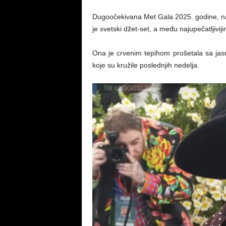
Dugoočekivana Met Gala 2025. godine, naj
je svetski džet-set, a među najupečatljivi
Ona je crvenim tepihom prošetala sa jasn
koje su kružile poslednjih nedelja.