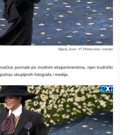
Rijana, izvor: YT Printscreen / extratv
pevačice poznate po modnim eksperimentima, njen trudnički
 pažnju okupljenih fotografa i medija.