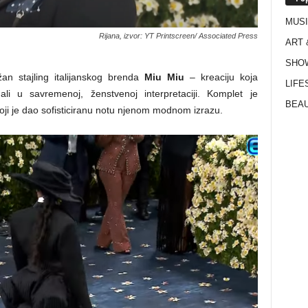
MUS
Rijana, izvor: YT Printscreen/ Associated Press
ART 
SHO
an stajling italijanskog brenda
Miu Miu
– kreaciju koja
LIFE
i u savremenoj, ženstvenoj interpretaciji. Komplet je
BEAU
ji je dao sofisticiranu notu njenom modnom izrazu.