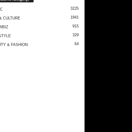
3225
IC
1841
& CULTURE
915
WBIZ
329
STYLE
64
TY & FASHION