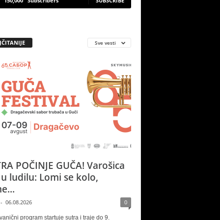
150,000
Subscribers
SUBSCRIBE
JČITANIJE
Sve vesti
RA POČINJE GUČA! Varošica
 u ludilu: Lomi se kolo,
e...
-
06.08.2026
0
vanični program startuje sutra i traje do 9.