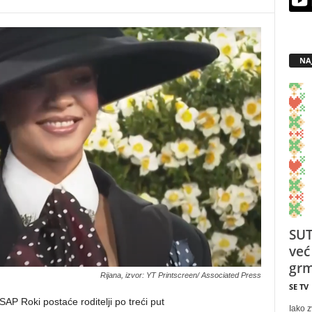
NA
SUT
već
grm
Rijana, izvor: YT Printscreen/ Associated Press
SE TV
AP Roki postaće roditelji po treći put
Iako z