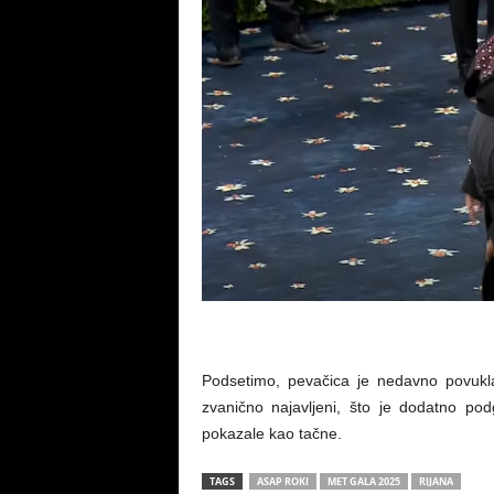
Podsetimo, pevačica je nedavno povukl
zvanično najavljeni, što je dodatno po
pokazale kao tačne.
TAGS
ASAP ROKI
MET GALA 2025
RIJANA