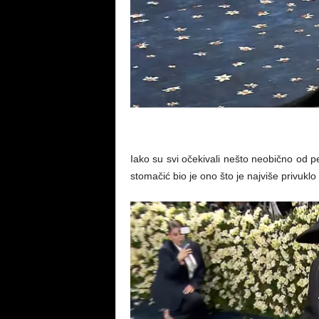
Iako su svi očekivali nešto neobično od 
stomačić bio je ono što je najviše privuklo