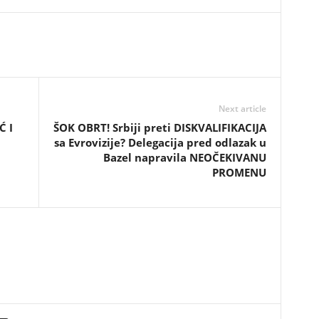
Next article
Ć I
ŠOK OBRT! Srbiji preti DISKVALIFIKACIJA
sa Evrovizije? Delegacija pred odlazak u
Bazel napravila NEOČEKIVANU
PROMENU