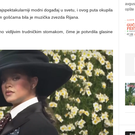
avgus
opšte 
spektakularniji modni događaj u svetu, i ovog puta okupila
jim gošćama bila je muzička zvezda Rijana.
o vidljivim trudničkim stomakom, čime je potvrdila glasine
Pop