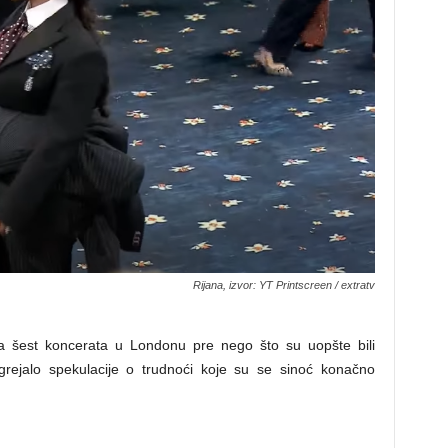
Rijana, izvor: YT Printscreen / extratv
a šest koncerata u Londonu pre nego što su uopšte bili
dgrejalo spekulacije o trudnoći koje su se sinoć konačno