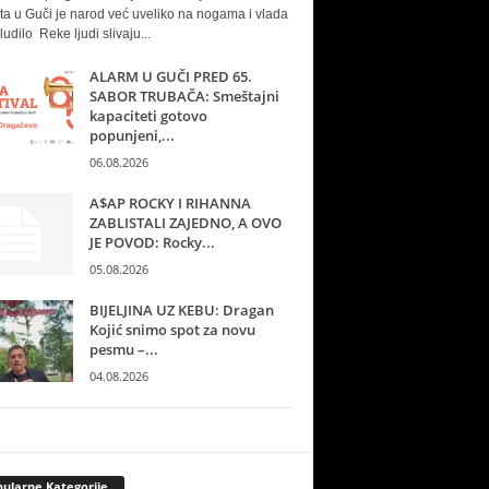
ta u Guči je narod već uveliko na nogama i vlada
ludilo Reke ljudi slivaju...
ALARM U GUČI PRED 65.
SABOR TRUBAČA: Smeštajni
kapaciteti gotovo
popunjeni,...
06.08.2026
A$AP ROCKY I RIHANNA
ZABLISTALI ZAJEDNO, A OVO
JE POVOD: Rocky...
05.08.2026
BIJELJINA UZ KEBU: Dragan
Kojić snimo spot za novu
pesmu –...
04.08.2026
ularne Kategorije