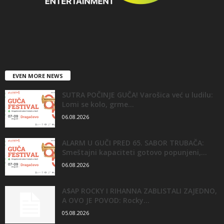
EVEN MORE NEWS
SUTRA POČINJE GUČA! Varošica već u ludilu:
Lomi se kolo, grme...
06.08.2026
ALARM U GUČI PRED 65. SABOR TRUBAČA:
Smeštajni kapaciteti gotovo popunjeni,...
06.08.2026
A$AP ROCKY I RIHANNA ZABLISTALI ZAJEDNO,
A OVO JE POVOD: Rocky...
05.08.2026