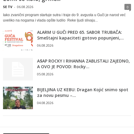
SE TV
-
06.08.2026
0
Iako zvanični program startuje sutra i traje do 9. avgusta u Guči je narod već
uveliko na nogama i vlada opšte ludilo Reke ljudi slivaju...
ALARM U GUČI PRED 65. SABOR TRUBAČA:
Smeštajni kapaciteti gotovo popunjeni,...
06.08.2026
A$AP ROCKY I RIHANNA ZABLISTALI ZAJEDNO,
A OVO JE POVOD: Rocky...
05.08.2026
BIJELJINA UZ KEBU: Dragan Kojić snimo spot
za novu pesmu –...
04.08.2026