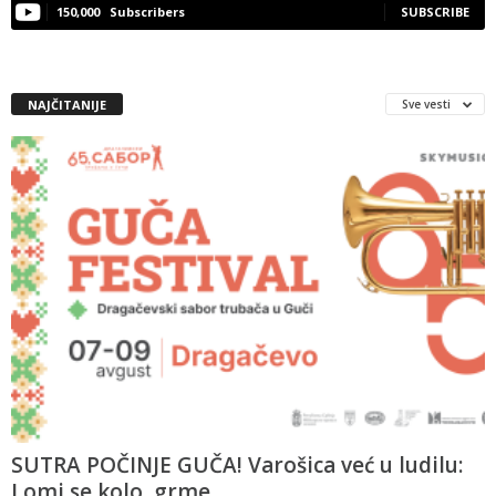
150,000
Subscribers
SUBSCRIBE
NAJČITANIJE
Sve vesti
SUTRA POČINJE GUČA! Varošica već u ludilu:
Lomi se kolo, grme...