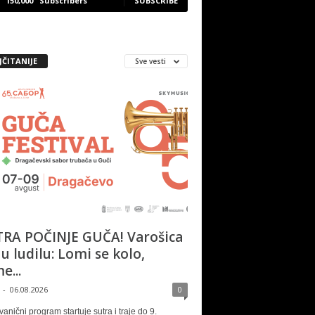
150,000
Subscribers
SUBSCRIBE
JČITANIJE
Sve vesti
RA POČINJE GUČA! Varošica
 u ludilu: Lomi se kolo,
e...
-
06.08.2026
0
vanični program startuje sutra i traje do 9.