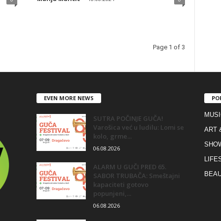
Page 1 of 3
EVEN MORE NEWS
PO
MUSI
SUTRA POČINJE GUČA!
Varošica već u ludilu: Lomi se
ART 
kolo, grme...
SHO
06.08.2026
LIFE
ALARM U GUČI PRED 65.
BEAU
SABOR TRUBAČA: Smeštajni
kapaciteti gotovo
popunjeni,...
06.08.2026