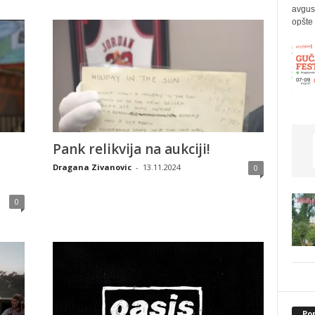
avgus
opšte 
Pank relikvija na aukciji!
Dragana Zivanovic
-
13.11.2024
0
0
Po