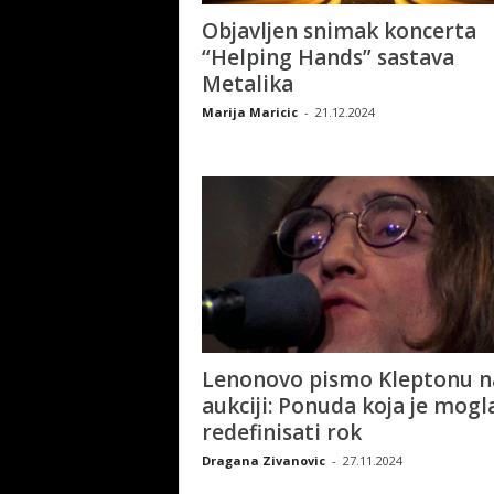
Objavljen snimak koncerta
“Helping Hands” sastava
Metalika
Marija Maricic
-
21.12.2024
Lenonovo pismo Kleptonu n
aukciji: Ponuda koja je mogl
redefinisati rok
Dragana Zivanovic
-
27.11.2024