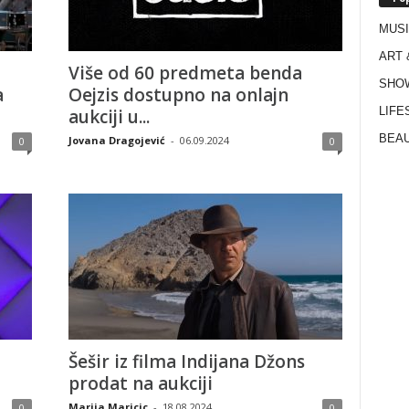
MUS
ART 
Više od 60 predmeta benda
SHO
a
Oejzis dostupno na onlajn
LIFE
aukciji u...
BEAU
Jovana Dragojević
-
06.09.2024
0
0
Šešir iz filma Indijana Džons
prodat na aukciji
Marija Maricic
-
18.08.2024
0
0