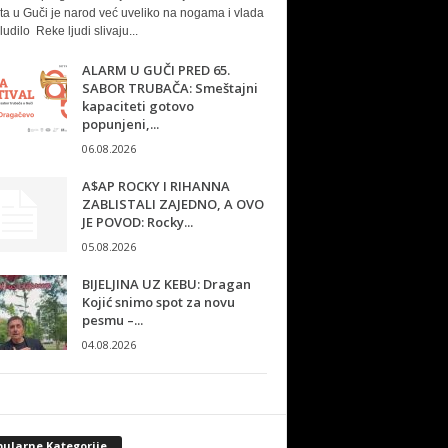
ta u Guči je narod već uveliko na nogama i vlada
ludilo Reke ljudi slivaju...
ALARM U GUČI PRED 65.
SABOR TRUBAČA: Smeštajni
kapaciteti gotovo
popunjeni,...
06.08.2026
A$AP ROCKY I RIHANNA
ZABLISTALI ZAJEDNO, A OVO
JE POVOD: Rocky...
05.08.2026
BIJELJINA UZ KEBU: Dragan
Kojić snimo spot za novu
pesmu –...
04.08.2026
pularne Kategorije