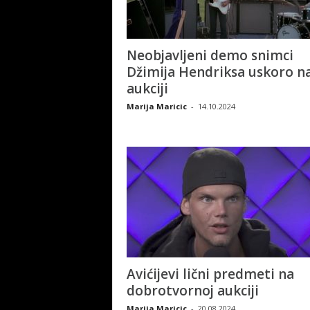
Neobjavljeni demo snimci
Džimija Hendriksa uskoro n
aukciji
Marija Maricic
-
14.10.2024
Avićijevi lični predmeti na
dobrotvornoj aukciji
Marija Maricic
-
20.08.2024