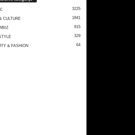
3225
IC
1841
& CULTURE
915
WBIZ
329
STYLE
64
TY & FASHION