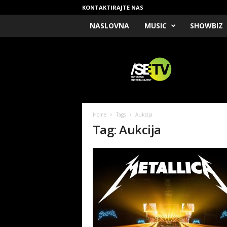
KONTAKTIRAJTE NAS
NASLOVNA
MUSIC
SHOWBIZ
/
S
E
T
V
Home
Tags
Aukcija
Tag: Aukcija