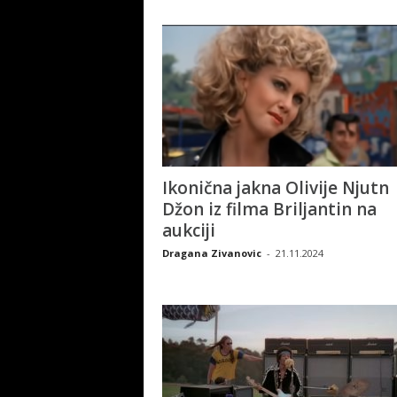
Ikonična jakna Olivije Njutn
Džon iz filma Briljantin na
aukciji
Dragana Zivanovic
-
21.11.2024