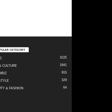
PULAR CATEGORY
3225
C
1841
& CULTURE
915
WBIZ
329
STYLE
64
TY & FASHION