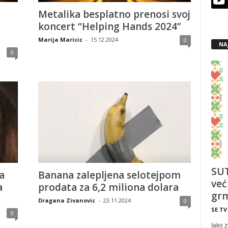
Metalika besplatno prenosi svoj
koncert “Helping Hands 2024”
Marija Maricic
-
15.12.2024
0
NA
0
SUT
a
Banana zalepljena selotejpom
već
a
prodata za 6,2 miliona dolara
grm
Dragana Zivanovic
-
23.11.2024
0
SE TV
0
Iako z