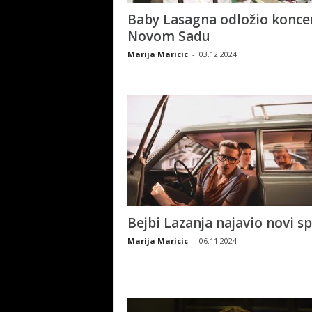
Baby Lasagna odložio konce
Novom Sadu
Marija Maricic
-
03.12.2024
Bejbi Lazanja najavio novi s
Marija Maricic
-
06.11.2024