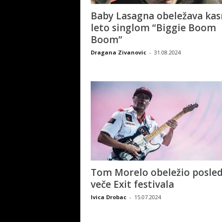
Baby Lasagna obeležava ka
leto singlom “Biggie Boom
Boom”
Dragana Zivanovic
-
31.08.2024
Tom Morelo obeležio posled
veče Exit festivala
Ivica Drobac
-
15.07.2024