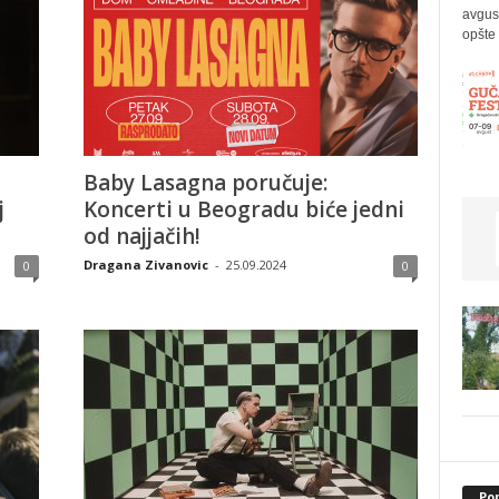
avgus
opšte 
Baby Lasagna poručuje:
j
Koncerti u Beogradu biće jedni
od najjačih!
Dragana Zivanovic
-
25.09.2024
0
0
Po