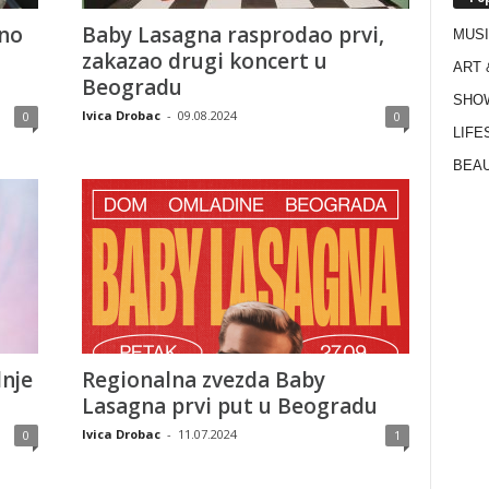
sno
Baby Lasagna rasprodao prvi,
MUS
zakazao drugi koncert u
ART 
Beogradu
SHO
Ivica Drobac
-
09.08.2024
0
0
LIFE
BEAU
nje
Regionalna zvezda Baby
Lasagna prvi put u Beogradu
Ivica Drobac
-
11.07.2024
0
1