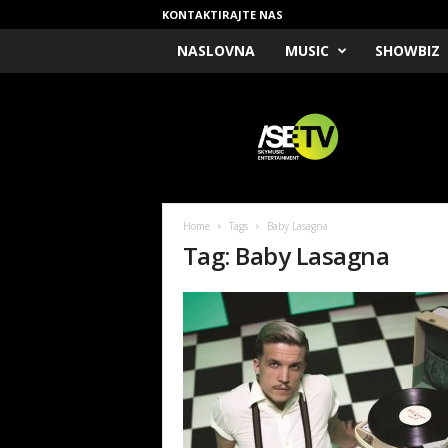
KONTAKTIRAJTE NAS
NASLOVNA
MUSIC
SHOWBIZ
/
S
E
T
V
Home
Tags
Baby Lasagna
Tag: Baby Lasagna