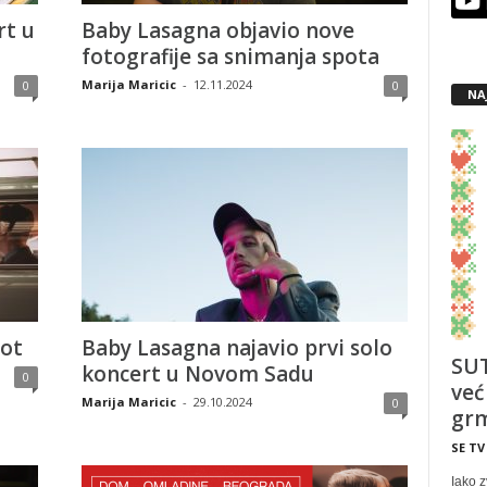
rt u
Baby Lasagna objavio nove
fotografije sa snimanja spota
Marija Maricic
-
12.11.2024
0
0
NA
pot
Baby Lasagna najavio prvi solo
SUT
koncert u Novom Sadu
0
već
Marija Maricic
-
29.10.2024
0
grm
SE TV
Iako z