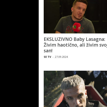
EKSLUZIVNO Baby Lasagna:
Živim haotično, ali živim svo
san!
SE TV
-
27.09.2024