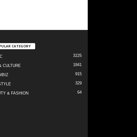
PULAR CATEGORY
3225
C
1841
& CULTURE
915
WBIZ
329
STYLE
64
TY & FASHION