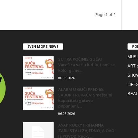
Page 1 of 2
EVEN MORE NEWS
PO
MUSI
SUTRA POČINJE GUČA!
Varošica već u ludilu: Lomi se
ART 
kolo, grme...
SHO
06.08.2026
LIFE
ALARM U GUČI PRED 65.
BEAU
SABOR TRUBAČA: Smeštajni
kapaciteti gotovo
popunjeni,...
06.08.2026
A$AP ROCKY I RIHANNA
ZABLISTALI ZAJEDNO, A OVO
JE POVOD: Rocky...