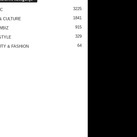
3225
IC
1841
& CULTURE
915
WBIZ
329
STYLE
64
TY & FASHION