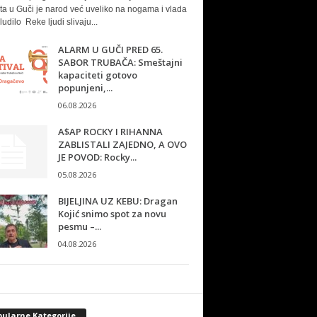
ta u Guči je narod već uveliko na nogama i vlada
ludilo Reke ljudi slivaju...
ALARM U GUČI PRED 65.
SABOR TRUBAČA: Smeštajni
kapaciteti gotovo
popunjeni,...
06.08.2026
A$AP ROCKY I RIHANNA
ZABLISTALI ZAJEDNO, A OVO
JE POVOD: Rocky...
05.08.2026
BIJELJINA UZ KEBU: Dragan
Kojić snimo spot za novu
pesmu –...
04.08.2026
pularne Kategorije