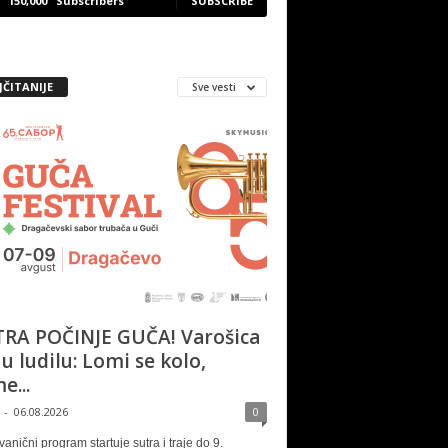
150,000
Subscribers
SUBSCRIBE
JČITANIJE
Sve vesti
RA POČINJE GUČA! Varošica
 u ludilu: Lomi se kolo,
e...
-
06.08.2026
0
vanični program startuje sutra i traje do 9.