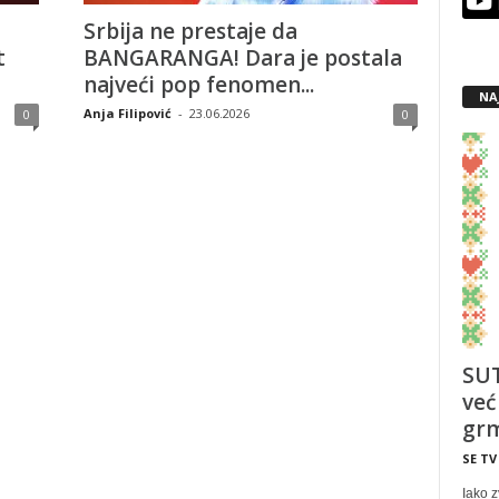
Srbija ne prestaje da
t
BANGARANGA! Dara je postala
najveći pop fenomen...
NA
Anja Filipović
-
23.06.2026
0
0
SUT
već
grm
SE TV
Iako z