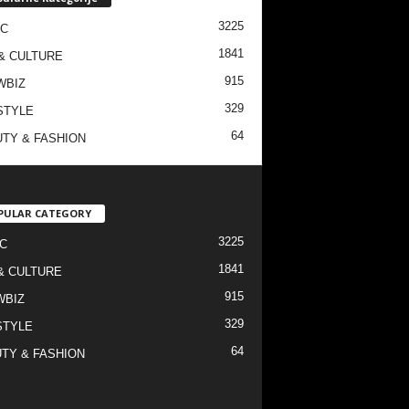
3225
IC
1841
& CULTURE
915
WBIZ
329
STYLE
64
TY & FASHION
PULAR CATEGORY
3225
C
1841
& CULTURE
915
WBIZ
329
STYLE
64
TY & FASHION