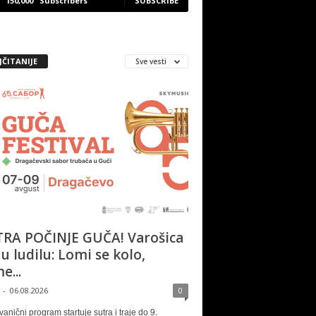
150,000
Subscribers
SUBSCRIBE
JČITANIJE
Sve vesti
RA POČINJE GUČA! Varošica
 u ludilu: Lomi se kolo,
e...
-
06.08.2026
0
vanični program startuje sutra i traje do 9.