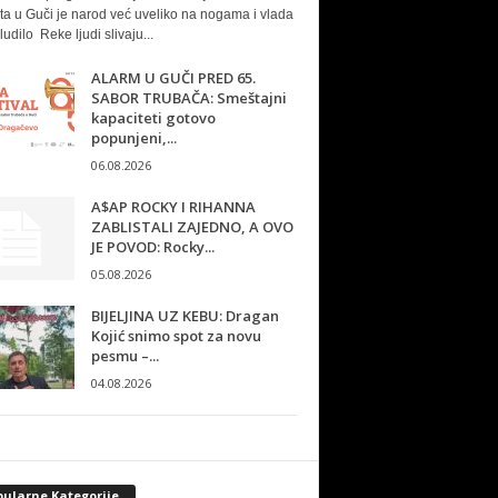
ta u Guči je narod već uveliko na nogama i vlada
ludilo Reke ljudi slivaju...
ALARM U GUČI PRED 65.
SABOR TRUBAČA: Smeštajni
kapaciteti gotovo
popunjeni,...
06.08.2026
A$AP ROCKY I RIHANNA
ZABLISTALI ZAJEDNO, A OVO
JE POVOD: Rocky...
05.08.2026
BIJELJINA UZ KEBU: Dragan
Kojić snimo spot za novu
pesmu –...
04.08.2026
pularne Kategorije