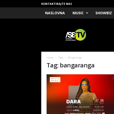
KONTAKTIRAJTE NAS
NASLOVNA
MUSIC
SHOWBIZ
/
S
E
T
V
Home
Tags
Bangaranga
Tag: bangaranga