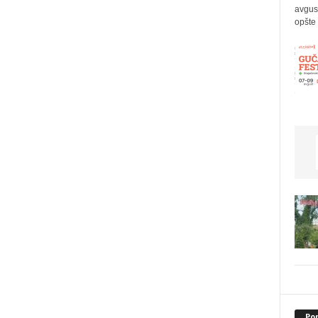
avgus
opšte 
Po