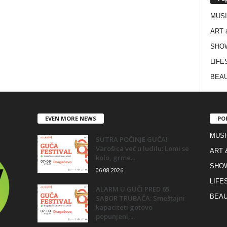
MUS
ART 
SHO
LIFE
BEAU
EVEN MORE NEWS
PO
MUSI
SUTRA POČINJE GUČA!
Varošica već u ludilu: Lomi se
ART 
kolo, grme...
SHO
06.08.2026
LIFE
ALARM U GUČI PRED 65.
BEAU
SABOR TRUBAČA: Smeštajni
kapaciteti gotovo
popunjeni,...