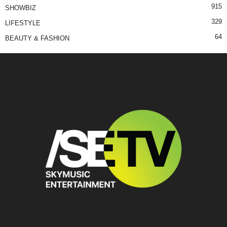
915
SHOWBIZ
329
LIFESTYLE
64
BEAUTY & FASHION