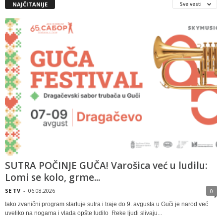
NAJČITANIJE
Sve vesti
SUTRA POČINJE GUČA! Varošica već u ludilu:
Lomi se kolo, grme...
SE TV
-
06.08.2026
0
Iako zvanični program startuje sutra i traje do 9. avgusta u Guči je narod već
uveliko na nogama i vlada opšte ludilo Reke ljudi slivaju...