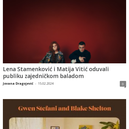
Lena Stamenković i Matija Vitić oduvali
publiku zajedničkom baladom
Jovana Dragojević
-
15.02.2024
0