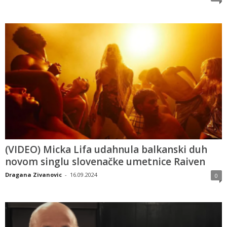
(VIDEO) Micka Lifa udahnula balkanski duh
novom singlu slovenačke umetnice Raiven
Dragana Zivanovic
-
16.09.2024
0