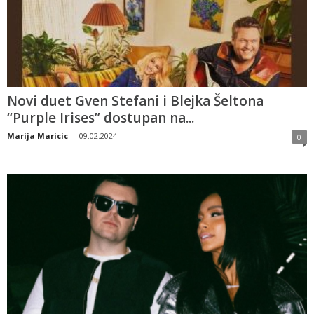
Novi duet Gven Stefani i Blejka Šeltona
“Purple Irises” dostupan na...
Marija Maricic
-
09.02.2024
0