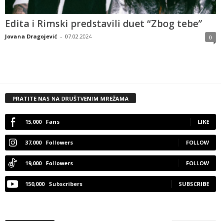
Edita i Rimski predstavili duet “Zbog tebe”
Jovana Dragojević
-
07.02.2024
0
PRATITE NAS NA DRUŠTVENIM MREŽAMA
15,000
Fans
LIKE
37,000
Followers
FOLLOW
19,000
Followers
FOLLOW
150,000
Subscribers
SUBSCRIBE