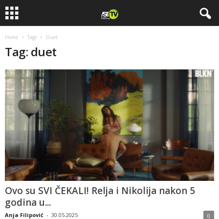
Home
Tags
Duet
Tag: duet
Ovo su SVI ČEKALI! Relja i Nikolija nakon 5
godina u...
Anja Filipović
-
30.05.2025
0