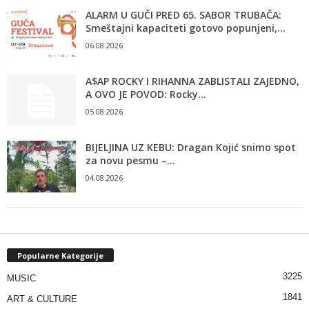
ALARM U GUČI PRED 65. SABOR TRUBAČA:
Smeštajni kapaciteti gotovo popunjeni,...
06.08.2026
A$AP ROCKY I RIHANNA ZABLISTALI ZAJEDNO,
A OVO JE POVOD: Rocky...
05.08.2026
BIJELJINA UZ KEBU: Dragan Kojić snimo spot
za novu pesmu –...
04.08.2026
Popularne Kategorije
3225
MUSIC
1841
ART & CULTURE