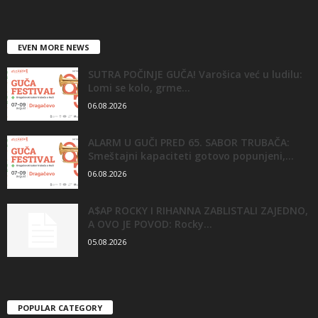
EVEN MORE NEWS
SUTRA POČINJE GUČA! Varošica već u ludilu:
Lomi se kolo, grme...
06.08.2026
ALARM U GUČI PRED 65. SABOR TRUBAČA:
Smeštajni kapaciteti gotovo popunjeni,...
06.08.2026
A$AP ROCKY I RIHANNA ZABLISTALI ZAJEDNO,
A OVO JE POVOD: Rocky...
05.08.2026
POPULAR CATEGORY