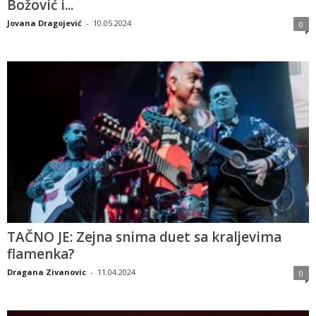
Božović i...
Jovana Dragojević
-
10.05.2024
0
TAČNO JE: Zejna snima duet sa kraljevima
flamenka?
Dragana Zivanovic
-
11.04.2024
0