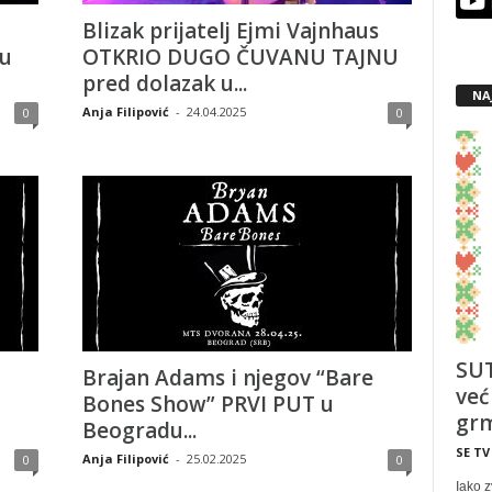
Blizak prijatelj Ejmi Vajnhaus
 u
OTKRIO DUGO ČUVANU TAJNU
pred dolazak u...
NA
Anja Filipović
-
24.04.2025
0
0
SUT
Brajan Adams i njegov “Bare
već
Bones Show” PRVI PUT u
grm
Beogradu...
SE TV
Anja Filipović
-
25.02.2025
0
0
Iako z