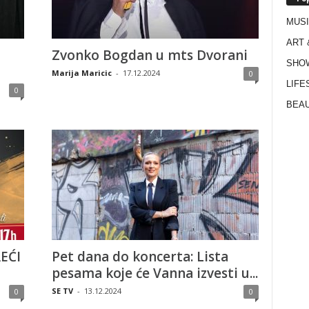
MUS
ART 
Zvonko Bogdan u mts Dvorani
SHO
Marija Maricic
-
17.12.2024
0
LIFE
0
BEAU
EĆI
Pet dana do koncerta: Lista
pesama koje će Vanna izvesti u...
SE TV
-
13.12.2024
0
0