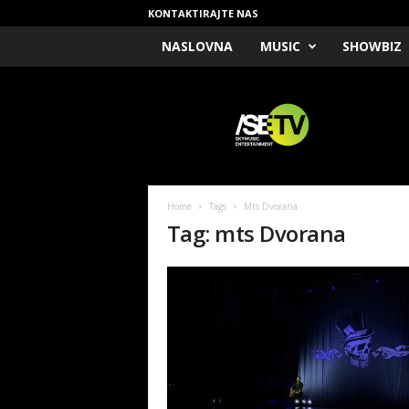
KONTAKTIRAJTE NAS
NASLOVNA
MUSIC
SHOWBIZ
/
S
E
T
V
Home
Tags
Mts Dvorana
Tag: mts Dvorana