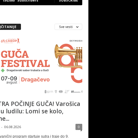
150,000
Subscribers
SUBSCRIBE
JČITANIJE
Sve vesti
RA POČINJE GUČA! Varošica
 u ludilu: Lomi se kolo,
e...
-
06.08.2026
0
vanični program startuje sutra i traje do 9.