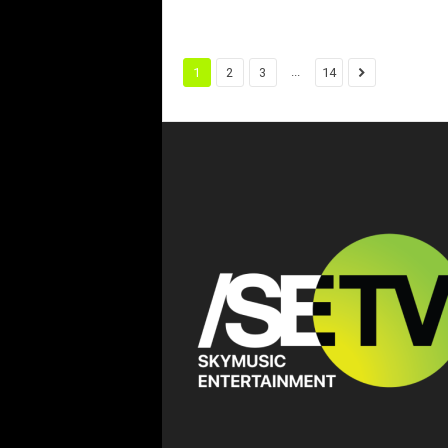
...
1
2
3
14