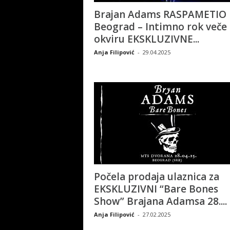
Brajan Adams RASPAMETIO
Beograd – Intimno rok veče
okviru EKSKLUZIVNE...
Anja Filipović
-
29.04.2025
Počela prodaja ulaznica za
EKSKLUZIVNI “Bare Bones
Show” Brajana Adamsa 28....
Anja Filipović
-
27.02.2025