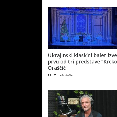
Ukrajinski klasični balet izv
prvu od tri predstave “Krck
Oraščić”
SE TV
-
25.12.2024