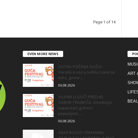
Page 1 of 14
EVEN MORE NEWS
PO
MUSI
SUTRA POČINJE GUČA!
Varošica već u ludilu: Lomi se
ART 
kolo, grme...
SHO
06.08.2026
LIFE
ALARM U GUČI PRED 65.
BEAU
SABOR TRUBAČA: Smeštajni
kapaciteti gotovo
popunjeni,...
06.08.2026
A$AP ROCKY I RIHANNA
ZABLISTALI ZAJEDNO, A OVO