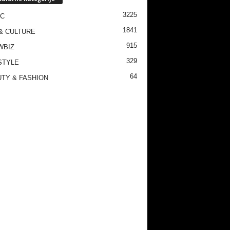
3225
IC
1841
& CULTURE
915
WBIZ
329
STYLE
64
TY & FASHION