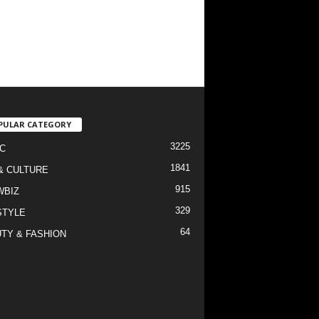
PULAR CATEGORY
3225
C
1841
& CULTURE
915
WBIZ
329
STYLE
64
TY & FASHION