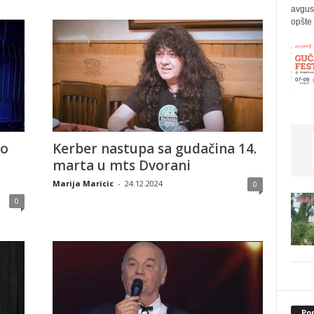
avgus
opšte 
eo
Kerber nastupa sa gudačina 14.
o
marta u mts Dvorani
Marija Maricic
-
24.12.2024
0
0
Po