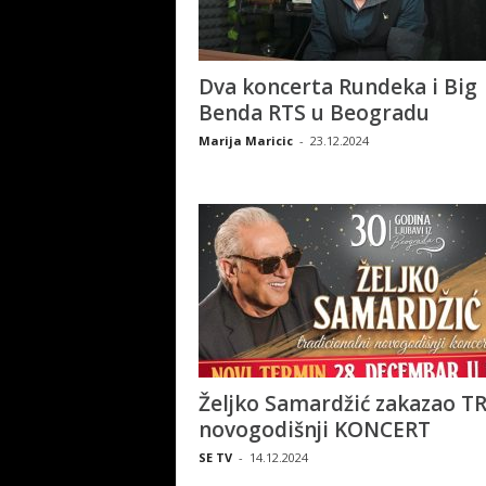
Dva koncerta Rundeka i Big
Benda RTS u Beogradu
Marija Maricic
-
23.12.2024
Željko Samardžić zakazao TR
novogodišnji KONCERT
SE TV
-
14.12.2024