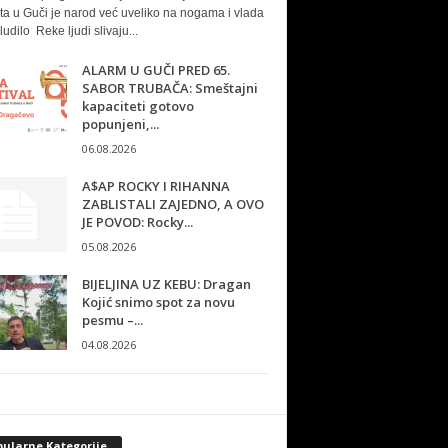
ta u Guči je narod već uveliko na nogama i vlada
ludilo Reke ljudi slivaju...
ALARM U GUČI PRED 65.
SABOR TRUBAČA: Smeštajni
kapaciteti gotovo
popunjeni,...
06.08.2026
A$AP ROCKY I RIHANNA
ZABLISTALI ZAJEDNO, A OVO
JE POVOD: Rocky...
05.08.2026
BIJELJINA UZ KEBU: Dragan
Kojić snimo spot za novu
pesmu –...
04.08.2026
pularne Kategorije