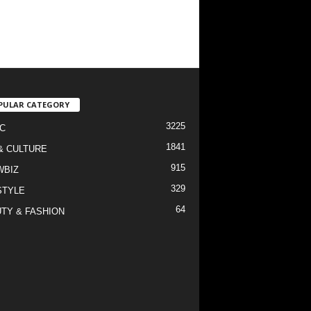
PULAR CATEGORY
3225
C
1841
& CULTURE
915
WBIZ
329
STYLE
64
TY & FASHION