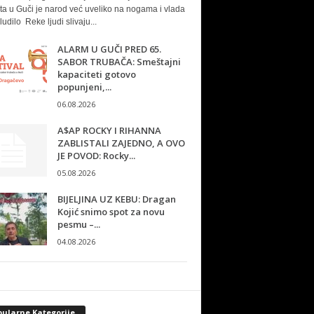
ta u Guči je narod već uveliko na nogama i vlada
ludilo Reke ljudi slivaju...
ALARM U GUČI PRED 65.
SABOR TRUBAČA: Smeštajni
kapaciteti gotovo
popunjeni,...
06.08.2026
A$AP ROCKY I RIHANNA
ZABLISTALI ZAJEDNO, A OVO
JE POVOD: Rocky...
05.08.2026
BIJELJINA UZ KEBU: Dragan
Kojić snimo spot za novu
pesmu –...
04.08.2026
pularne Kategorije