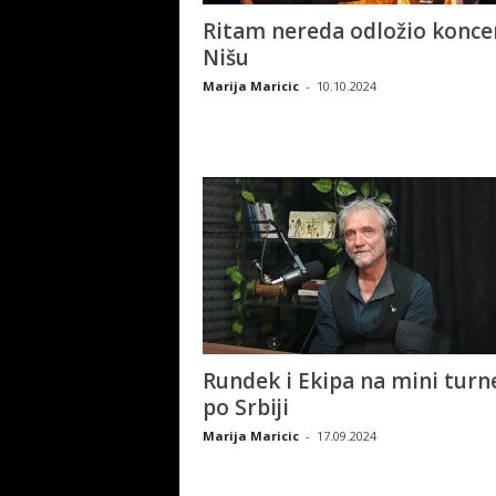
Ritam nereda odložio konce
Nišu
Marija Maricic
-
10.10.2024
Rundek i Ekipa na mini turne
po Srbiji
Marija Maricic
-
17.09.2024