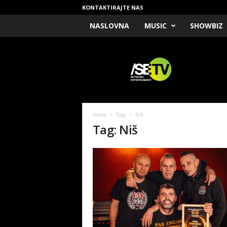
KONTAKTIRAJTE NAS
NASLOVNA
MUSIC
SHOWBIZ
/
S
E
T
V
Home
Tags
Niš
Tag: Niš