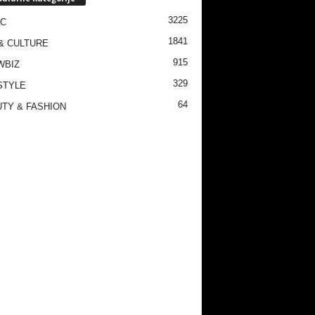
3225
IC
1841
& CULTURE
915
WBIZ
329
STYLE
64
TY & FASHION