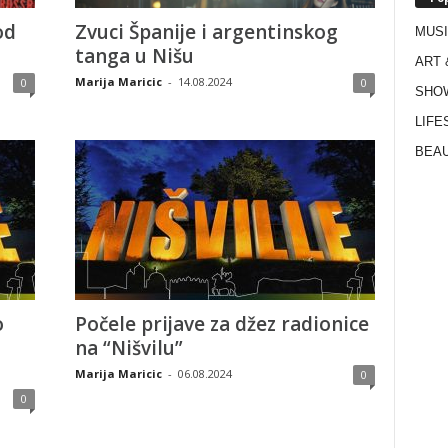
od
Zvuci Španije i argentinskog
MUS
tanga u Nišu
ART 
Marija Maricic
-
14.08.2024
0
0
SHO
LIFE
BEAU
o
Počele prijave za džez radionice
na “Nišvilu”
Marija Maricic
-
06.08.2024
0
0