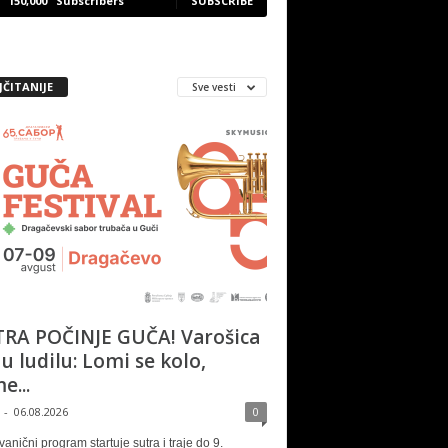
150,000
Subscribers
SUBSCRIBE
JČITANIJE
Sve vesti
RA POČINJE GUČA! Varošica
 u ludilu: Lomi se kolo,
e...
-
06.08.2026
0
vanični program startuje sutra i traje do 9.