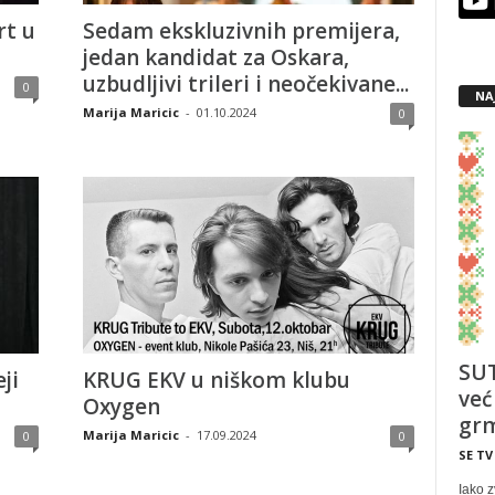
rt u
Sedam ekskluzivnih premijera,
jedan kandidat za Oskara,
uzbudljivi trileri i neočekivane...
0
NA
Marija Maricic
-
01.10.2024
0
SUT
ji
KRUG EKV u niškom klubu
već
Oxygen
grm
Marija Maricic
-
17.09.2024
0
0
SE TV
Iako z