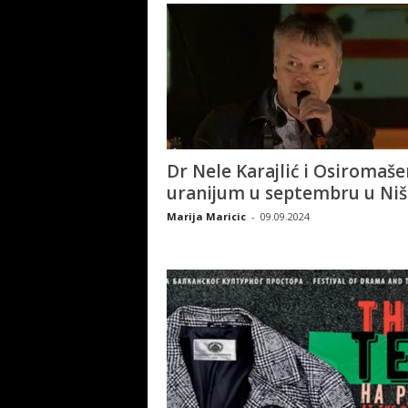
Dr Nele Karajlić i Osiromaše
uranijum u septembru u Ni
Marija Maricic
-
09.09.2024