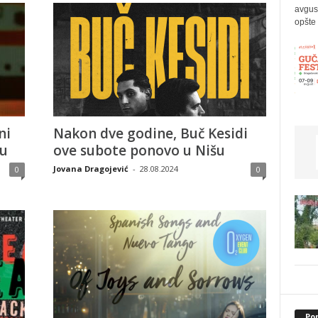
avgus
opšte 
ni
Nakon dve godine, Buč Kesidi
šu
ove subote ponovo u Nišu
Jovana Dragojević
-
28.08.2024
0
0
Po