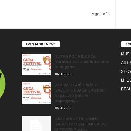
Page 1 of 3
EVEN MORE NEWS
PO
MUSI
SUTRA POČINJE GUČA!
Varošica već u ludilu: Lomi se
ART 
kolo, grme...
SHO
06.08.2026
LIFE
ALARM U GUČI PRED 65.
BEAU
SABOR TRUBAČA: Smeštajni
kapaciteti gotovo
popunjeni,...
06.08.2026
A$AP ROCKY I RIHANNA
ZABLISTALI ZAJEDNO, A OVO
JE POVOD: Rocky...