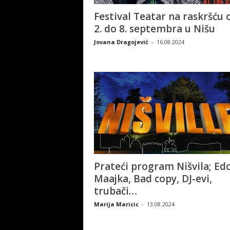
Festival Teatar na raskršću 
2. do 8. septembra u Nišu
Jovana Dragojević
-
16.08.2024
Prateći program Nišvila; Ed
Maajka, Bad copy, DJ-evi,
trubači…
Marija Maricic
-
13.08.2024