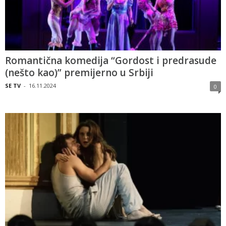
Romantična komedija “Gordost i predrasude
(nešto kao)” premijerno u Srbiji
SE TV
-
16.11.2024
0