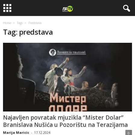
Home
Tags
Predstava
Tag: predstava
Najavljen povratak mjuzikla “Mister Dolar”
Branislava Nušića u Pozorištu na Terazijama
Marija Maricic
-
17.12.2024
0