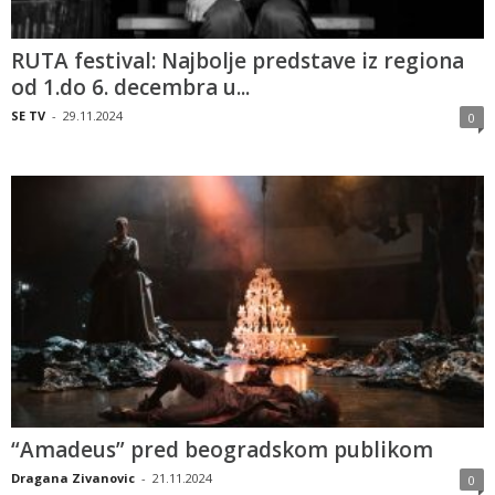
RUTA festival: Najbolje predstave iz regiona
od 1.do 6. decembra u...
SE TV
-
29.11.2024
0
“Amadeus” pred beogradskom publikom
Dragana Zivanovic
-
21.11.2024
0