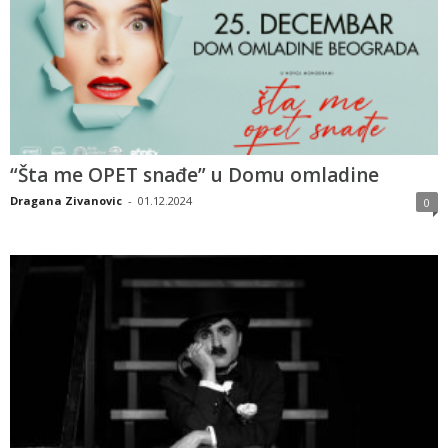
“Šta me OPET snađe” u Domu omladine
Dragana Zivanovic
-
01.12.2024
0