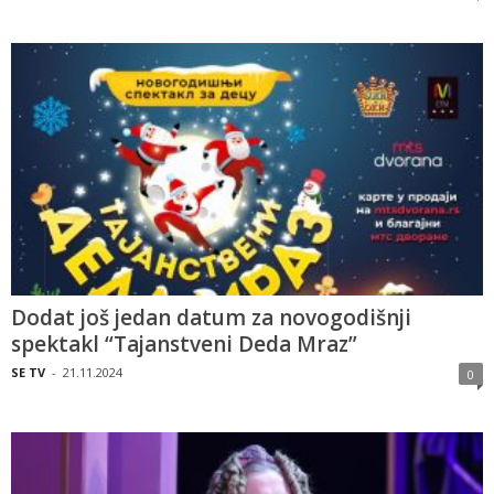
Dodat još jedan datum za novogodišnji
spektakl “Tajanstveni Deda Mraz”
SE TV
-
21.11.2024
0