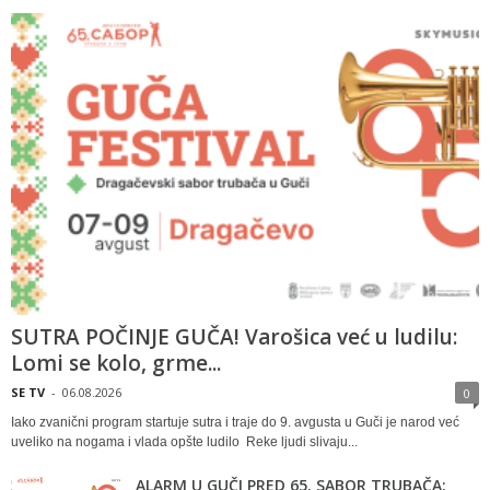
SUTRA POČINJE GUČA! Varošica već u ludilu:
Lomi se kolo, grme...
SE TV
-
06.08.2026
0
Iako zvanični program startuje sutra i traje do 9. avgusta u Guči je narod već
uveliko na nogama i vlada opšte ludilo Reke ljudi slivaju...
ALARM U GUČI PRED 65. SABOR TRUBAČA: