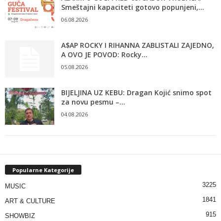
Smeštajni kapaciteti gotovo popunjeni,...
06.08.2026
A$AP ROCKY I RIHANNA ZABLISTALI ZAJEDNO,
A OVO JE POVOD: Rocky...
05.08.2026
BIJELJINA UZ KEBU: Dragan Kojić snimo spot
za novu pesmu –...
04.08.2026
Popularne Kategorije
3225
MUSIC
1841
ART & CULTURE
915
SHOWBIZ