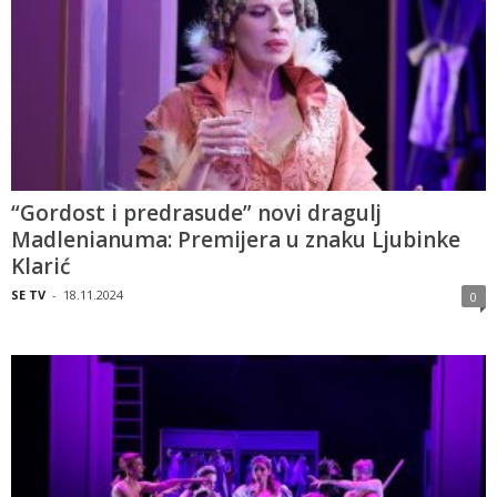
“Gordost i predrasude” novi dragulj
Madlenianuma: Premijera u znaku Ljubinke
Klarić
SE TV
-
18.11.2024
0