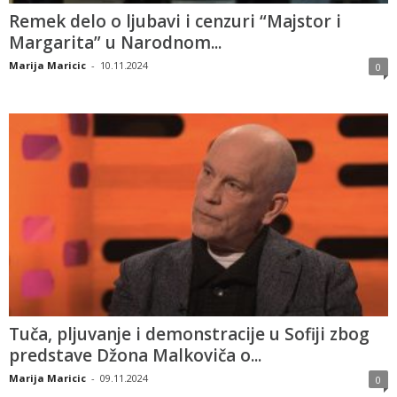
Remek delo o ljubavi i cenzuri “Majstor i
Margarita” u Narodnom...
Marija Maricic
-
10.11.2024
0
Tuča, pljuvanje i demonstracije u Sofiji zbog
predstave Džona Malkoviča o...
Marija Maricic
-
09.11.2024
0