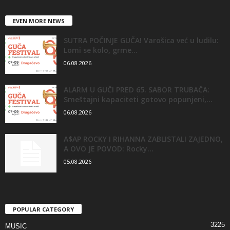
EVEN MORE NEWS
SUTRA POČINJE GUČA! Varošica već u ludilu:
Lomi se kolo, grme...
06.08.2026
ALARM U GUČI PRED 65. SABOR TRUBAČA:
Smeštajni kapaciteti gotovo popunjeni,...
06.08.2026
A$AP ROCKY I RIHANNA ZABLISTALI ZAJEDNO,
A OVO JE POVOD: Rocky...
05.08.2026
POPULAR CATEGORY
3225
MUSIC