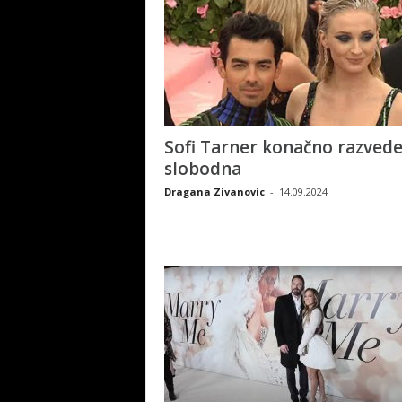
Sofi Tarner konačno razvede
slobodna
Dragana Zivanovic
-
14.09.2024