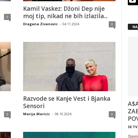
Kamil Vaskez: Džoni Dep nije
moj tip, nikad ne bih izlazila...
0
Dragana Zivanovic
-
04.11.2024
0
NA
Razvode se Kanje Vest i Bjanka
A$A
Sensori
ZAB
Marija Maricic
-
08.10.2024
0
0
POV
SE TV
Slavni