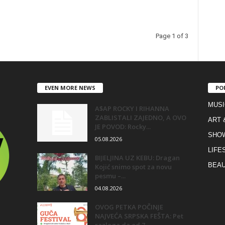
Page 1 of 3
EVEN MORE NEWS
PO
MUSI
A$AP ROCKY I RIHANNA
ZABLISTALI ZAJEDNO, A OVO
ART 
JE POVOD: Rocky...
SHO
05.08.2026
LIFE
BIJELJINA UZ KEBU: Dragan
BEAU
Kojić snimo spot za novu
pesmu –...
04.08.2026
OVOG PETKA POČINJE
NAJVEĆA SRPSKA FEŠTA: Pet
razloga da od 7....