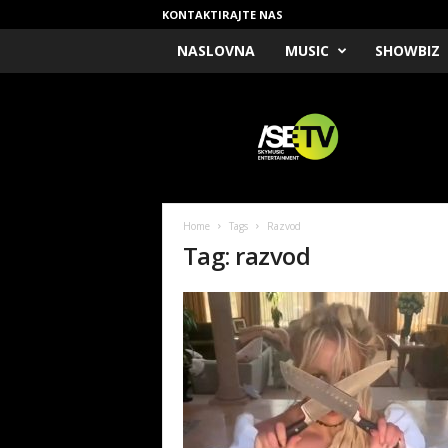
KONTAKTIRAJTE NAS
NASLOVNA
MUSIC
SHOWBIZ
/
S
E
T
V
Home
Tags
Razvod
Tag: razvod