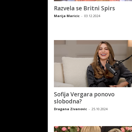
Razvela se Britni Spirs
Marija Maricic
-
03.12.2024
Sofija Vergara ponovo
slobodna?
Dragana Zivanovic
-
25.10.2024