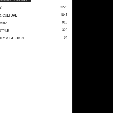
3223
IC
1841
& CULTURE
913
WBIZ
329
STYLE
64
TY & FASHION