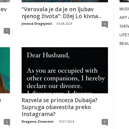
tev
“Verovala je da je on ljubav
MUS
njenog života”: Džej Lo kivna...
ART 
Jovana Dragojević
-
06.08.2024
0
SHO
1
LIFE
BEAU
e
Razvela se princeza Dubaija?
Supruga obavestila preko
Instagrama?
Dragana Zivanovic
-
19.07.2024
2
0