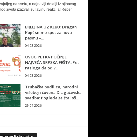
cajnijeg na svetu, a najnoviji detalji iz njihovog
nog života izazvali su lavinu reakcija! Reper
.
BIJELJINA UZ KEBU: Dragan
Kojić snimo spot za novu
pesmu –...
04.08.2026
OVOG PETKA POČINJE
NAJVEĆA SRPSKA FEŠTA: Pet
razloga da od 7....
04.08.2026
Trubačka budilica, narodni
višeboj i čuvena Dragačevska
svadba: Pogledajte šta još...
29.07.2026
pularne Kategorije