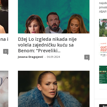
najuti
privat
A$AP..
na i
Džej Lo izgleda nikada nije
volela zajedničku kuću sa
Benom: “Preveliki...
0
Jovana Dragojević
-
06.09.2024
0
Po