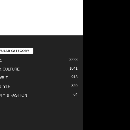
PULAR CATEGORY
3223
C
1841
& CULTURE
913
WBIZ
329
STYLE
64
TY & FASHION