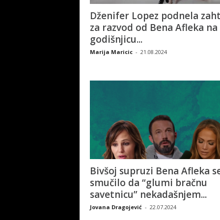
Dženifer Lopez podnela zah
za razvod od Bena Afleka na
godišnjicu...
Marija Maricic
-
21.08.2024
Bivšoj supruzi Bena Afleka s
smučilo da “glumi bračnu
savetnicu” nekadašnjem...
Jovana Dragojević
-
22.07.2024