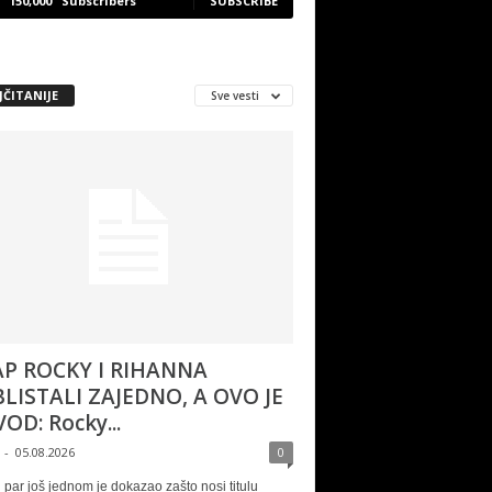
150,000
Subscribers
SUBSCRIBE
JČITANIJE
Sve vesti
P ROCKY I RIHANNA
LISTALI ZAJEDNO, A OVO JE
OD: Rocky...
-
05.08.2026
0
 par još jednom je dokazao zašto nosi titulu