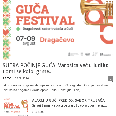
SUTRA POČINJE GUČA! Varošica već u ludilu:
Lomi se kolo, grme...
SE TV
-
06.08.2026
0
Iako zvanični program startuje sutra i traje do 9. avgusta u Guči je narod već
uveliko na nogama i vlada opšte ludilo Reke ljudi slivaju...
ALARM U GUČI PRED 65. SABOR TRUBAČA:
Smeštajni kapaciteti gotovo popunjeni,...
06.08.2026