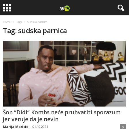
Home
Tags
Sudska parnica
Tag: sudska parnica
Šon “Didi” Kombs neće pruhvatiti sporazum
jer veruje da je nevin
Marija Maricic
-
01.10.2024
0