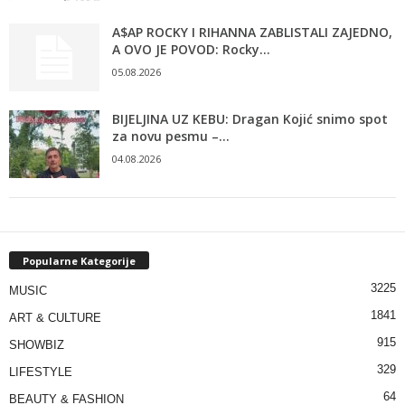
A$AP ROCKY I RIHANNA ZABLISTALI ZAJEDNO,
A OVO JE POVOD: Rocky...
05.08.2026
BIJELJINA UZ KEBU: Dragan Kojić snimo spot
za novu pesmu –...
04.08.2026
Popularne Kategorije
3225
MUSIC
1841
ART & CULTURE
915
SHOWBIZ
329
LIFESTYLE
64
BEAUTY & FASHION