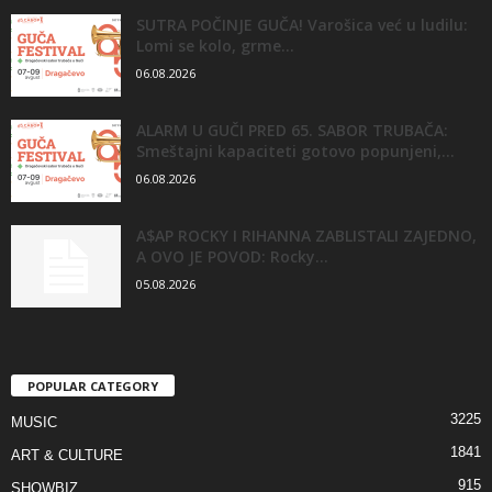
SUTRA POČINJE GUČA! Varošica već u ludilu:
Lomi se kolo, grme...
06.08.2026
ALARM U GUČI PRED 65. SABOR TRUBAČA:
Smeštajni kapaciteti gotovo popunjeni,...
06.08.2026
A$AP ROCKY I RIHANNA ZABLISTALI ZAJEDNO,
A OVO JE POVOD: Rocky...
05.08.2026
POPULAR CATEGORY
3225
MUSIC
1841
ART & CULTURE
915
SHOWBIZ