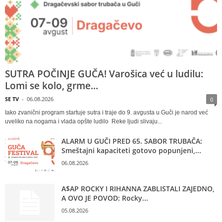
SUTRA POČINJE GUČA! Varošica već u ludilu:
Lomi se kolo, grme...
SE TV
-
06.08.2026
0
Iako zvanični program startuje sutra i traje do 9. avgusta u Guči je narod već
uveliko na nogama i vlada opšte ludilo Reke ljudi slivaju...
ALARM U GUČI PRED 65. SABOR TRUBAČA:
Smeštajni kapaciteti gotovo popunjeni,...
06.08.2026
A$AP ROCKY I RIHANNA ZABLISTALI ZAJEDNO,
A OVO JE POVOD: Rocky...
05.08.2026