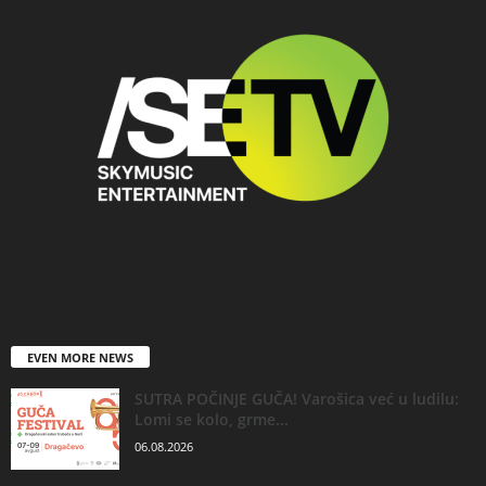
EVEN MORE NEWS
SUTRA POČINJE GUČA! Varošica već u ludilu:
Lomi se kolo, grme...
06.08.2026