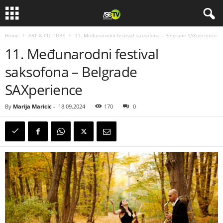
Home
ART & CULTURE
11. Međunarodni festival saksofona – Belgrade SAXperience
11. Međunarodni festival
saksofona – Belgrade
SAXperience
By
Marija Maricic
-
18.09.2024
170
0