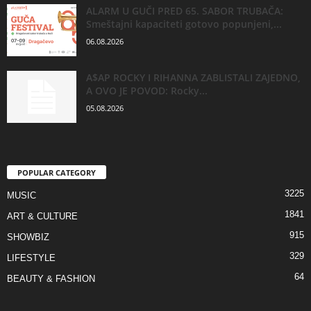
ALARM U GUČI PRED 65. SABOR TRUBAČA:
Smeštajni kapaciteti gotovo popunjeni,...
06.08.2026
A$AP ROCKY I RIHANNA ZABLISTALI ZAJEDNO,
A OVO JE POVOD: Rocky...
05.08.2026
POPULAR CATEGORY
3225
MUSIC
1841
ART & CULTURE
915
SHOWBIZ
329
LIFESTYLE
64
BEAUTY & FASHION