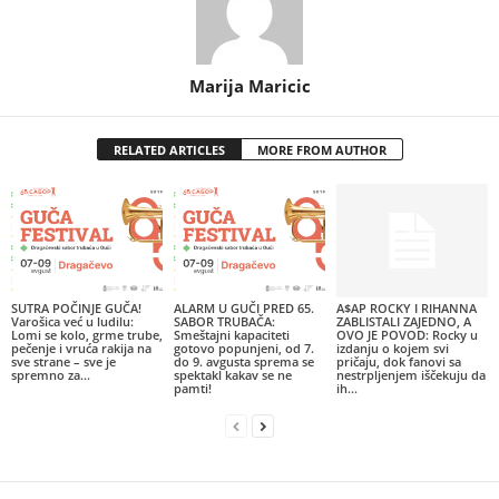
Marija Maricic
RELATED ARTICLES
MORE FROM AUTHOR
SUTRA POČINJE GUČA!
ALARM U GUČI PRED 65.
A$AP ROCKY I RIHANNA
Varošica već u ludilu:
SABOR TRUBAČA:
ZABLISTALI ZAJEDNO, A
Lomi se kolo, grme trube,
Smeštajni kapaciteti
OVO JE POVOD: Rocky u
pečenje i vruća rakija na
gotovo popunjeni, od 7.
izdanju o kojem svi
sve strane – sve je
do 9. avgusta sprema se
pričaju, dok fanovi sa
spremno za...
spektakl kakav se ne
nestrpljenjem iščekuju da
pamti!
ih...