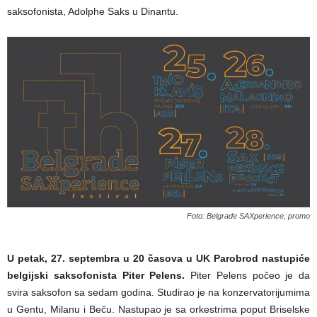
saksofonista, Adolphe Saks u Dinantu.
Foto: Belgrade SAXperience, promo
U petak, 27. septembra u 20 časova u UK Parobrod nastupiće
belgijski saksofonista Piter Pelens.
Piter Pelens počeo je da
svira saksofon sa sedam godina. Studirao je na konzervatorijumima
u Gentu, Milanu i Beču. Nastupao je sa orkestrima poput Briselske