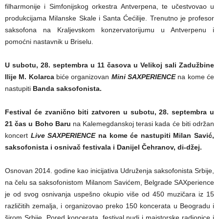
filharmonije i Simfonijskog orkestra Antverpena, te učestvovao u
produkcijama Milanske Skale i Santa Ćećilije. Trenutno je profesor
saksofona na Kraljevskom konzervatorijumu u Antverpenu i
pomoćni nastavnik u Briselu.
U subotu, 28. septembra u 11 časova u Velikoj sali Zadužbine
Ilije M. Kolarca
biće organizovan
Mini SAXPERIENCE
na kome će
nastupiti
Banda saksofonista.
Festival će zvanično biti zatvoren u subotu, 28. septembra u
21 čas
u Boho Baru
na Kalemegdanskoj terasi kada će biti održan
koncert
Live SAXPERIENCE
na kome će nastupiti Milan Savić,
saksofonista i osnivač festivala i Danijel Čehranov, di-džej.
Osnovan 2014. godine kao inicijativa Udruženja saksofonista Srbije,
na čelu sa saksofonistom Milanom Savićem, Belgrade SAXperience
je od svog osnivanja uspešno okupio više od 450 muzičara iz 15
različitih zemalja, i organizovao preko 150 koncerata u Beogradu i
širom Srbije. Pored koncerata, festival nudi i majstorske radionice i