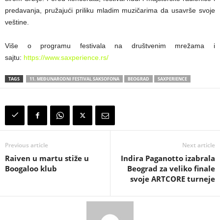
predavanja, pružajući priliku mladim muzičarima da usavrše svoje
veštine.
Više o programu festivala na društvenim mrežama i
sajtu:
https://www.saxperience.rs/
TAGS
11. MEĐUNARODNI FESTIVAL SAKSOFONA
BEOGRAD
SAXPERIENCE
Previous article
Next article
Raiven u martu stiže u
Indira Paganotto izabrala
Boogaloo klub
Beograd za veliko finale
svoje ARTCORE turneje