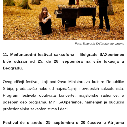
Foto: Belgrade SAXperience, promo
11. Međunarodni festival saksofona – Belgrade SAXperience
biće održan od 25. do 28. septembra na više lokacija u
Beogradu.
Ovogodišnji festival, koji podržava Ministarstvo kulture Republike
Srbije, predstaviće neke od najznačajnijih evropskih saksofonista.
Program festivala obuhvata koncerte, majstorske radionice, a
poseban deo programa, Mini SAXperience, namenjen je budućim
profesionalnim saksofonistima i deci.
Festival će u sredu, 25. septembra u 20 časova u Atrijumu