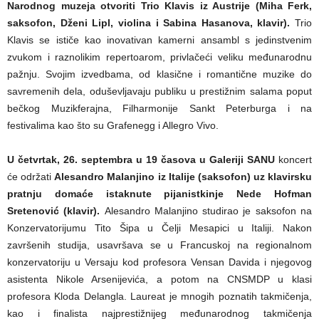
Narodnog muzeja otvoriti Trio Klavis iz Austrije (Miha Ferk,
saksofon, Dženi Lipl, violina i Sabina Hasanova, klavir).
Trio
Klavis se ističe kao inovativan kamerni ansambl s jedinstvenim
zvukom i raznolikim repertoarom, privlačeći veliku međunarodnu
pažnju. Svojim izvedbama, od klasične i romantične muzike do
savremenih dela, oduševljavaju publiku u prestižnim salama poput
bečkog Muzikferajna, Filharmonije Sankt Peterburga i na
festivalima kao što su Grafenegg i Allegro Vivo.
U četvrtak, 26. septembra u 19 časova u Galeriji SANU
koncert
će održati
Alesandro Malanjino iz Italije (saksofon) uz klavirsku
pratnju domaće istaknute pijanistkinje Nede Hofman
Sretenović (klavir).
Alesandro Malanjino studirao je saksofon na
Konzervatorijumu Tito Šipa u Čelji Mesapici u Italiji. Nakon
završenih studija, usavršava se u Francuskoj na regionalnom
konzervatoriju u Versaju kod profesora Vensan Davida i njegovog
asistenta Nikole Arsenijevića, a potom na CNSMDP u klasi
profesora Kloda Delangla. Laureat je mnogih poznatih takmičenja,
kao i finalista najprestižnijeg međunarodnog takmičenja