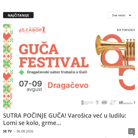
NAJČITANIJE
Sve vesti
SUTRA POČINJE GUČA! Varošica već u ludilu:
Lomi se kolo, grme...
SE TV
-
06.08.2026
0