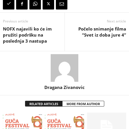
Previous article
Next article
NOFX najavili ko će im
Počelo snimanje filma
pružiti podršku na
“Svet iz doba jure 4”
poslednja 3 nastupa
Dragana Zivanovic
RELATED ARTICLES
MORE FROM AUTHOR