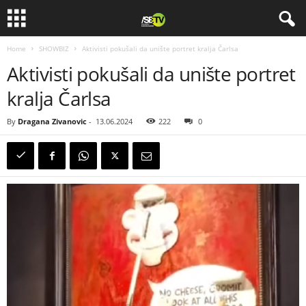
Home
SHOWBIZ
Aktivisti pokušali da unište portret kralja Čarlsa
Aktivisti pokušali da unište portret
kralja Čarlsa
By
Dragana Zivanovic
-
13.06.2024
222
0