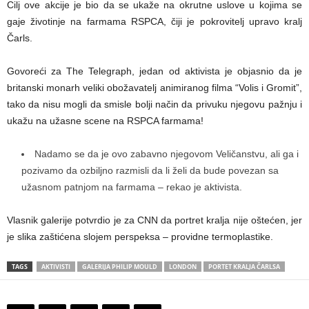
Cilj ove akcije je bio da se ukaže na okrutne uslove u kojima se
gaje životinje na farmama RSPCA, čiji je pokrovitelj upravo kralj
Čarls.
Govoreći za The Telegraph, jedan od aktivista je objasnio da je
britanski monarh veliki obožavatelj animiranog filma “Volis i Gromit”,
tako da nisu mogli da smisle bolji način da privuku njegovu pažnju i
ukažu na užasne scene na RSPCA farmama!
Nadamo se da je ovo zabavno njegovom Veličanstvu, ali ga i
pozivamo da ozbiljno razmisli da li želi da bude povezan sa
užasnom patnjom na farmama – rekao je aktivista.
Vlasnik galerije potvrdio je za CNN da portret kralja nije oštećen, jer
je slika zaštićena slojem perspeksa – providne termoplastike.
TAGS
AKTIVISTI
GALERIJA PHILIP MOULD
LONDON
PORTET KRALJA ČARLSA