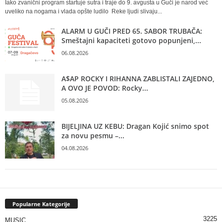
Iako zvanični program startuje sutra i traje do 9. avgusta u Guči je narod već
uveliko na nogama i vlada opšte ludilo Reke ljudi slivaju...
ALARM U GUČI PRED 65. SABOR TRUBAČA:
Smeštajni kapaciteti gotovo popunjeni,...
06.08.2026
A$AP ROCKY I RIHANNA ZABLISTALI ZAJEDNO,
A OVO JE POVOD: Rocky...
05.08.2026
BIJELJINA UZ KEBU: Dragan Kojić snimo spot
za novu pesmu –...
04.08.2026
Popularne Kategorije
3225
MUSIC