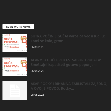
EVEN MORE NEWS
SUTRA POČINJE GUČA! Varošica već u ludilu:
Lomi se kolo, grme...
06.08.2026
ALARM U GUČI PRED 65. SABOR TRUBAČA:
Smeštajni kapaciteti gotovo popunjeni,...
06.08.2026
A$AP ROCKY I RIHANNA ZABLISTALI ZAJEDNO,
A OVO JE POVOD: Rocky...
05.08.2026