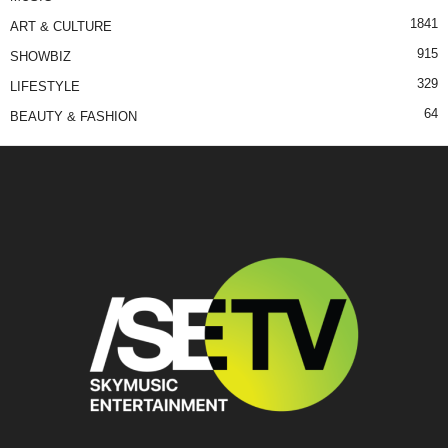
1841
ART & CULTURE
915
SHOWBIZ
329
LIFESTYLE
64
BEAUTY & FASHION