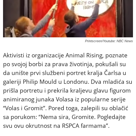
Printscreen/Youtube: NBC News
Aktivisti iz organizacije Animal Rising, poznate
po svojoj borbi za prava životinja, pokušali su
da unište prvi službeni portret kralja Čarlsa u
galeriji Philip Mould u Londonu. Dva mladića su
prišla portretu i prekrila kraljevu glavu figurom
animiranog junaka Volasa iz popularne serije
“Volas i Gromit”. Pored toga, zalepili su oblačić
sa porukom: “Nema sira, Gromite. Pogledajte
svu ovu okrutnost na RSPCA farmama”.