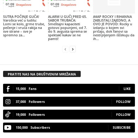
SUTRA POČINJE GUČA!
ALARM U GUČI PRED 65.
A$AP ROCKY I RIHANNA
Varošica već u ludilu:
SABOR TRUBAČA:
ZABLISTALI ZAJEDNO, A
Lomi se kolo, grme trube,
Smeštajni kapaciteti
OVO JE POVOD: Rocky u
pečenje i vruća rakija na
gotovo popunjeni, od 7.
izdanju o kojem svi
sve strane – sve je
do 9. avgusta sprema se
pričaju, dok fanovi sa
spremno za...
spektakl kakav se ne
nestrpljenjem iščekuju da
pamti!
ih...
PRATITE NAS NA DRUŠTVENIM MREŽAMA
15,000
Fans
LIKE
37,000
Followers
FOLLOW
19,000
Followers
FOLLOW
150,000
Subscribers
SUBSCRIBE