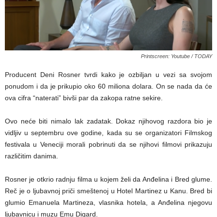
Printscreen: Youtube / TODAY
Producent Deni Rosner tvrdi kako je ozbiljan u vezi sa svojom
ponudom i da je prikupio oko 60 miliona dolara. On se nada da će
ova cifra “naterati” bivši par da zakopa ratne sekire.
Ovo neće biti nimalo lak zadatak. Dokaz njihovog razdora bio je
vidljiv u septembru ove godine, kada su se organizatori Filmskog
festivala u Veneciji morali pobrinuti da se njihovi filmovi prikazuju
različitim danima.
Rosner je otkrio radnju filma u kojem želi da Anđelina i Bred glume.
Reč je o ljubavnoj priči smeštenoj u Hotel Martinez u Kanu. Bred bi
glumio Emanuela Martineza, vlasnika hotela, a Anđelina njegovu
ljubavnicu i muzu Emu Digard.