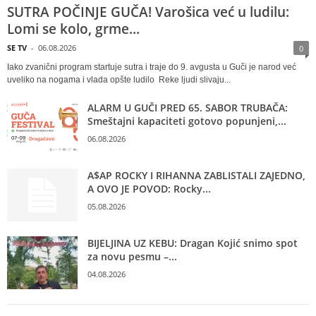
SUTRA POČINJE GUČA! Varošica već u ludilu:
Lomi se kolo, grme...
SE TV
-
06.08.2026
0
Iako zvanični program startuje sutra i traje do 9. avgusta u Guči je narod već
uveliko na nogama i vlada opšte ludilo Reke ljudi slivaju...
ALARM U GUČI PRED 65. SABOR TRUBAČA:
Smeštajni kapaciteti gotovo popunjeni,...
06.08.2026
A$AP ROCKY I RIHANNA ZABLISTALI ZAJEDNO,
A OVO JE POVOD: Rocky...
05.08.2026
BIJELJINA UZ KEBU: Dragan Kojić snimo spot
za novu pesmu –...
04.08.2026