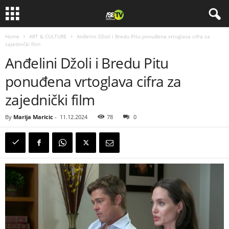
Home
ART & CULTURE
Anđelini Džoli i Bredu Pitu ponuđena vrtoglava cifra za
zajednički film
Anđelini Džoli i Bredu Pitu
ponuđena vrtoglava cifra za
zajednički film
By
Marija Maricic
-
11.12.2024
78
0