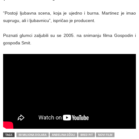
“Postoji ljubavna scena, koja je ujedno i burna. Martinez je imao
suprugu, ali i ljubavnicu”, ispričao je producent.
Poznati glumci zaljubili su se 2005. na snimanju filma Gospodin i
gospođa Smit.
TAGS
60 MILIONA DOLARA
ANĐELINA DŽOLI
BRED PIT
NOVI FILM