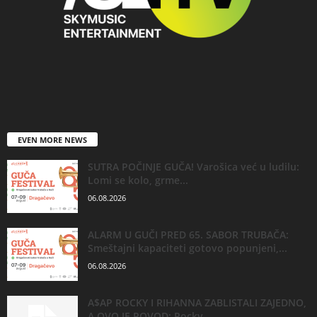
EVEN MORE NEWS
SUTRA POČINJE GUČA! Varošica već u ludilu:
Lomi se kolo, grme...
06.08.2026
ALARM U GUČI PRED 65. SABOR TRUBAČA:
Smeštajni kapaciteti gotovo popunjeni,...
06.08.2026
A$AP ROCKY I RIHANNA ZABLISTALI ZAJEDNO,
A OVO JE POVOD: Rocky...