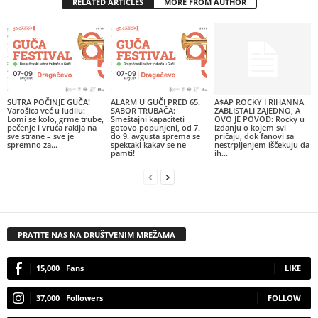
RELATED ARTICLES
MORE FROM AUTHOR
SUTRA POČINJE GUČA!
ALARM U GUČI PRED 65.
A$AP ROCKY I RIHANNA
Varošica već u ludilu:
SABOR TRUBAČA:
ZABLISTALI ZAJEDNO, A
Lomi se kolo, grme trube,
Smeštajni kapaciteti
OVO JE POVOD: Rocky u
pečenje i vruća rakija na
gotovo popunjeni, od 7.
izdanju o kojem svi
sve strane – sve je
do 9. avgusta sprema se
pričaju, dok fanovi sa
spremno za...
spektakl kakav se ne
nestrpljenjem iščekuju da
pamti!
ih...
PRATITE NAS NA DRUŠTVENIM MREŽAMA
15,000
Fans
LIKE
37,000
Followers
FOLLOW