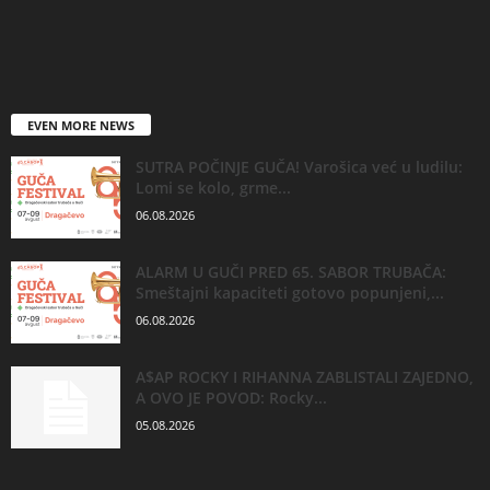
EVEN MORE NEWS
SUTRA POČINJE GUČA! Varošica već u ludilu:
Lomi se kolo, grme...
06.08.2026
ALARM U GUČI PRED 65. SABOR TRUBAČA:
Smeštajni kapaciteti gotovo popunjeni,...
06.08.2026
A$AP ROCKY I RIHANNA ZABLISTALI ZAJEDNO,
A OVO JE POVOD: Rocky...
05.08.2026