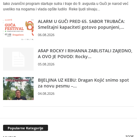
Iako zvanični program startuje sutra i traje do 9. avgusta u Guči je narod već
uveliko na nogama i vlada opšte ludilo Reke ljudi slivaju...
ALARM U GUČI PRED 65. SABOR TRUBAČA:
Smeštajni kapaciteti gotovo popunjeni,...
06.08.2026
A$AP ROCKY I RIHANNA ZABLISTALI ZAJEDNO,
A OVO JE POVOD: Rocky...
05.08.2026
BIJELJINA UZ KEBU: Dragan Kojić snimo spot
za novu pesmu –...
04.08.2026
Popularne Kategorije