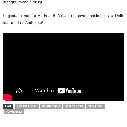
mnogih, mnogih drugi.
Pogledajte nastup Andrea Bočelija i njegovog naslednika u Dolbi
teatru u Los Anđelesu!
TAGS
ANDREA BOČELI
IN MEMORIAM
MATEO BOČELI
OSKAR 2024
POPULARNO