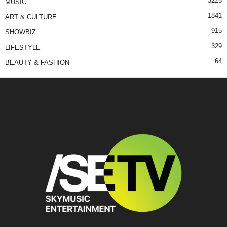
3225
MUSIC
1841
ART & CULTURE
915
SHOWBIZ
329
LIFESTYLE
64
BEAUTY & FASHION