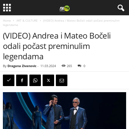
Home
ART & CULTURE
(VIDEO) Andrea i Mateo Bočeli odali počast preminulim
legendama
(VIDEO) Andrea i Mateo Bočeli
odali počast preminulim
legendama
By
Dragana Zivanovic
-
11.03.2024
265
0