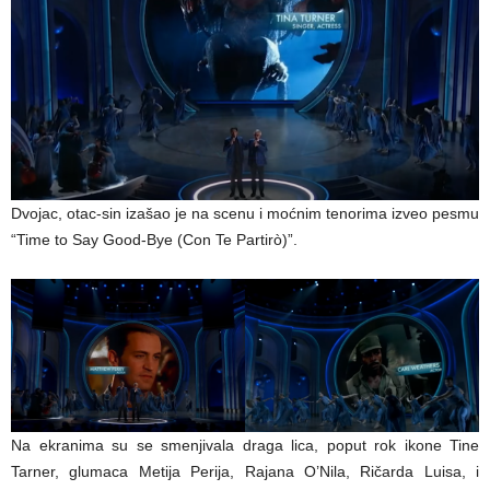
Dvojac, otac-sin izašao je na scenu i moćnim tenorima izveo pesmu
“Time to Say Good-Bye (Con Te Partirò)”.
Na ekranima su se smenjivala draga lica, poput rok ikone Tine
Tarner, glumaca Metija Perija, Rajana O’Nila, Ričarda Luisa, i