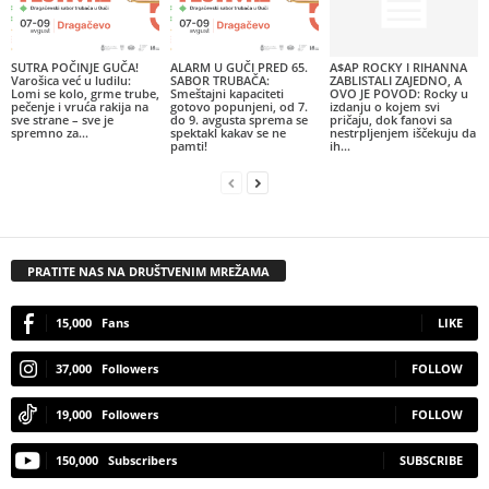
SUTRA POČINJE GUČA!
ALARM U GUČI PRED 65.
A$AP ROCKY I RIHANNA
Varošica već u ludilu:
SABOR TRUBAČA:
ZABLISTALI ZAJEDNO, A
Lomi se kolo, grme trube,
Smeštajni kapaciteti
OVO JE POVOD: Rocky u
pečenje i vruća rakija na
gotovo popunjeni, od 7.
izdanju o kojem svi
sve strane – sve je
do 9. avgusta sprema se
pričaju, dok fanovi sa
spremno za...
spektakl kakav se ne
nestrpljenjem iščekuju da
pamti!
ih...
PRATITE NAS NA DRUŠTVENIM MREŽAMA
15,000
Fans
LIKE
37,000
Followers
FOLLOW
19,000
Followers
FOLLOW
150,000
Subscribers
SUBSCRIBE