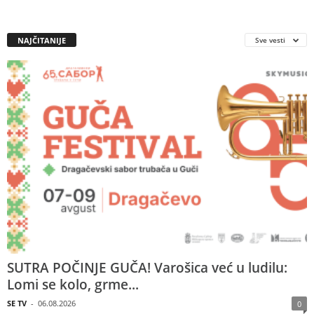
NAJČITANIJE
Sve vesti
SUTRA POČINJE GUČA! Varošica već u ludilu:
Lomi se kolo, grme...
SE TV
-
06.08.2026
0