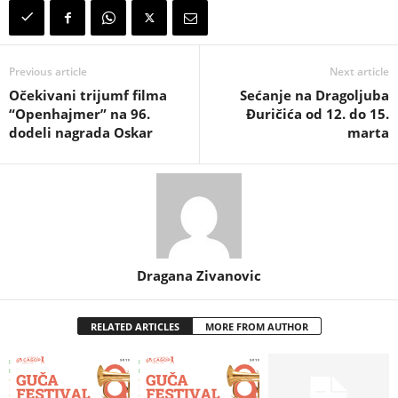
Previous article
Next article
Očekivani trijumf filma
Sećanje na Dragoljuba
“Openhajmer” na 96.
Đuričića od 12. do 15.
dodeli nagrada Oskar
marta
Dragana Zivanovic
RELATED ARTICLES
MORE FROM AUTHOR