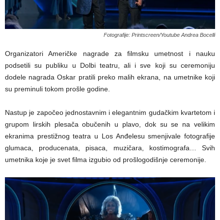
Fotografije: Printscreen/Youtube Andrea Bocelli
Organizatori Američke nagrade za filmsku umetnost i nauku
podsetili su publiku u Dolbi teatru, ali i sve koji su ceremoniju
dodele nagrada Oskar pratili preko malih ekrana, na umetnike koji
su preminuli tokom prošle godine.
Nastup je započeo jednostavnim i elegantnim gudačkim kvartetom i
grupom lirskih plesača obučenih u plavo, dok su se na velikim
ekranima prestižnog teatra u Los Anđelesu smenjivale fotografije
glumaca, producenata, pisaca, muzičara, kostimografa… Svih
umetnika koje je svet filma izgubio od prošlogodišnje ceremonije.