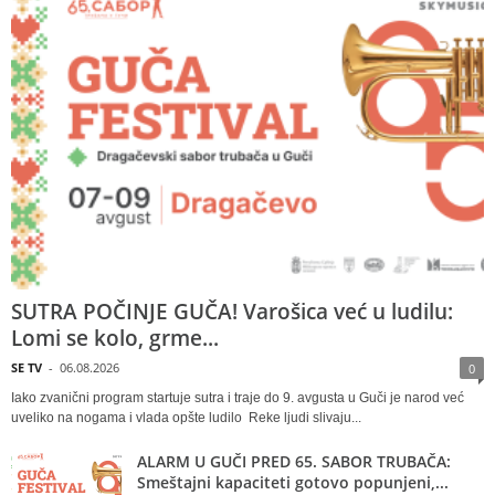
SUTRA POČINJE GUČA! Varošica već u ludilu:
Lomi se kolo, grme...
SE TV
-
06.08.2026
0
Iako zvanični program startuje sutra i traje do 9. avgusta u Guči je narod već
uveliko na nogama i vlada opšte ludilo Reke ljudi slivaju...
ALARM U GUČI PRED 65. SABOR TRUBAČA:
Smeštajni kapaciteti gotovo popunjeni,...