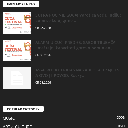
EVEN MORE NEWS
SUTRA POČINJE GUČA! Varošica već u ludilu:
Lomi se kolo, grme...
06.08.2026
ALARM U GUČI PRED 65. SABOR TRUBAČA:
Smeštajni kapaciteti gotovo popunjeni,...
06.08.2026
A$AP ROCKY I RIHANNA ZABLISTALI ZAJEDNO,
A OVO JE POVOD: Rocky...
05.08.2026
POPULAR CATEGORY
3225
MUSIC
1841
ART & CULTURE