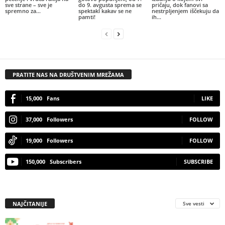
sve strane – sve je
do 9. avgusta sprema se
pričaju, dok fanovi sa
spremno za...
spektakl kakav se ne
nestrpljenjem iščekuju da
pamti!
ih...
PRATITE NAS NA DRUŠTVENIM MREŽAMA
15,000
Fans
LIKE
37,000
Followers
FOLLOW
19,000
Followers
FOLLOW
150,000
Subscribers
SUBSCRIBE
NAJČITANIJE
Sve vesti