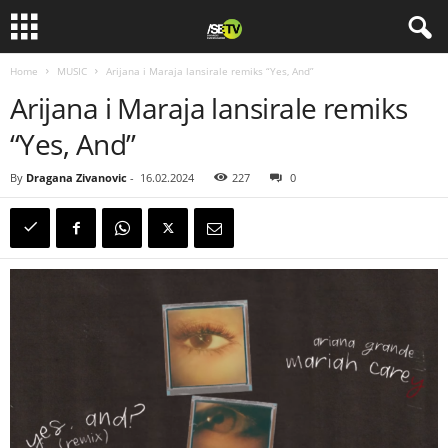
Home
MUSIC
Arijana i Maraja lansirale remiks “Yes, And”
Arijana i Maraja lansirale remiks
“Yes, And”
By
Dragana Zivanovic
-
16.02.2024
227
0