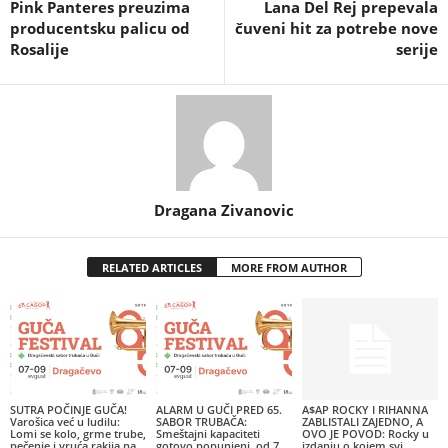
Pink Panteres preuzima
Lana Del Rej prepevala
producentsku palicu od
čuveni hit za potrebe nove
Rosalije
serije
Dragana Zivanovic
RELATED ARTICLES
MORE FROM AUTHOR
SUTRA POČINJE GUČA!
ALARM U GUČI PRED 65.
A$AP ROCKY I RIHANNA
Varošica već u ludilu:
SABOR TRUBAČA:
ZABLISTALI ZAJEDNO, A
Lomi se kolo, grme trube,
Smeštajni kapaciteti
OVO JE POVOD: Rocky u
pečenje i vruća rakija na
gotovo popunjeni, od 7.
izdanju o kojem svi