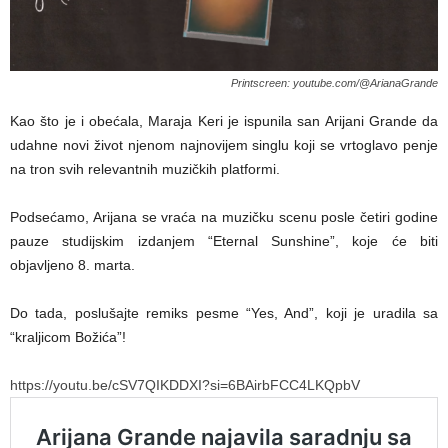
Printscreen: youtube.com/@ArianaGrande
Kao što je i obećala, Maraja Keri je ispunila san Arijani Grande da
udahne novi život njenom najnovijem singlu koji se vrtoglavo penje
na tron svih relevantnih muzičkih platformi.
Podsećamo, Arijana se vraća na muzičku scenu posle četiri godine
pauze studijskim izdanjem “Eternal Sunshine”, koje će biti
objavljeno 8. marta.
Do tada, poslušajte remiks pesme “Yes, And”, koji je uradila sa
“kraljicom Božića”!
https://youtu.be/cSV7QIKDDXI?si=6BAirbFCC4LKQpbV