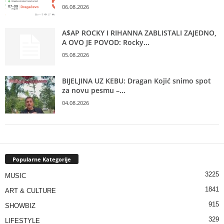
06.08.2026
A$AP ROCKY I RIHANNA ZABLISTALI ZAJEDNO,
A OVO JE POVOD: Rocky...
05.08.2026
BIJELJINA UZ KEBU: Dragan Kojić snimo spot
za novu pesmu –...
04.08.2026
Popularne Kategorije
3225
MUSIC
1841
ART & CULTURE
915
SHOWBIZ
329
LIFESTYLE