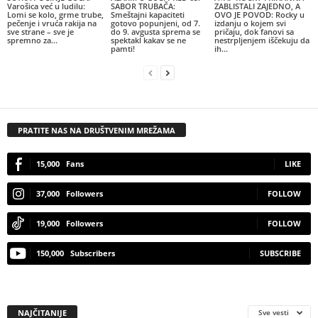
Varošica već u ludilu:
SABOR TRUBAČA:
ZABLISTALI ZAJEDNO, A
Lomi se kolo, grme trube,
Smeštajni kapaciteti
OVO JE POVOD: Rocky u
pečenje i vruća rakija na
gotovo popunjeni, od 7.
izdanju o kojem svi
sve strane – sve je
do 9. avgusta sprema se
pričaju, dok fanovi sa
spremno za...
spektakl kakav se ne
nestrpljenjem iščekuju da
pamti!
ih...
PRATITE NAS NA DRUŠTVENIM MREŽAMA
15,000
Fans
LIKE
37,000
Followers
FOLLOW
19,000
Followers
FOLLOW
150,000
Subscribers
SUBSCRIBE
NAJČITANIJE
Sve vesti