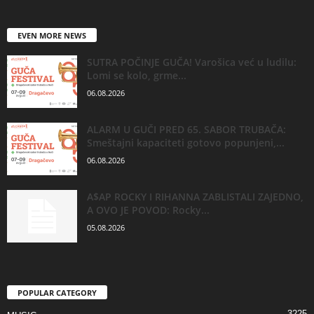
EVEN MORE NEWS
SUTRA POČINJE GUČA! Varošica već u ludilu:
Lomi se kolo, grme...
06.08.2026
ALARM U GUČI PRED 65. SABOR TRUBAČA:
Smeštajni kapaciteti gotovo popunjeni,...
06.08.2026
A$AP ROCKY I RIHANNA ZABLISTALI ZAJEDNO,
A OVO JE POVOD: Rocky...
05.08.2026
POPULAR CATEGORY
3225