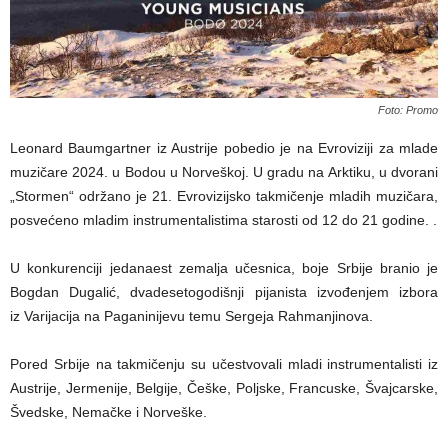
Foto: Promo
Leonard Baumgartner iz Austrije pobedio je na Evroviziji za mlade
muzičare 2024. u Bodou u Norveškoj. U gradu na Arktiku, u dvorani
„Stormen“ održano je 21. Evrovizijsko takmičenje mladih muzičara,
posvećeno mladim instrumentalistima starosti od 12 do 21 godine. .
U konkurenciji jedanaest zemalja učesnica, boje Srbije branio je
Bogdan Dugalić, dvadesetogodišnji pijanista izvođenjem izbora
iz Varijacija na Paganinijevu temu Sergeja Rahmanjinova.
Pored Srbije na takmičenju su učestvovali mladi instrumentalisti iz
Austrije, Jermenije, Belgije, Češke, Poljske, Francuske, Švajcarske,
Švedske, Nemačke i Norveške.