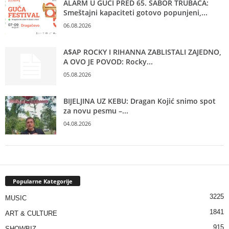
ALARM U GUČI PRED 65. SABOR TRUBAČA:
Smeštajni kapaciteti gotovo popunjeni,...
06.08.2026
A$AP ROCKY I RIHANNA ZABLISTALI ZAJEDNO,
A OVO JE POVOD: Rocky...
05.08.2026
BIJELJINA UZ KEBU: Dragan Kojić snimo spot
za novu pesmu –...
04.08.2026
Popularne Kategorije
3225
MUSIC
1841
ART & CULTURE
915
SHOWBIZ