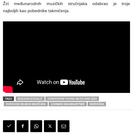
Žiri međunarodnih muzičkih stručnjaka odabrao je troje
najboljih kao pobednike takmičenja.
TAGS
BOGDAN DUGALIĆ
EUROVISION YOUNG MUSICIANS 2024
EVROVIZIJI MLADIH MUZIČARA
LEONARD BAUMGARTNER
NORVEŠKA