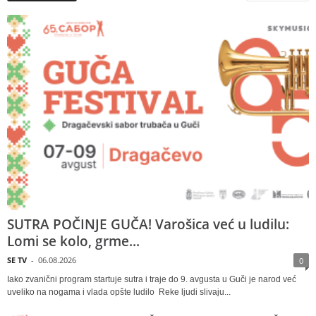
SUTRA POČINJE GUČA! Varošica već u ludilu:
Lomi se kolo, grme...
SE TV
-
06.08.2026
0
Iako zvanični program startuje sutra i traje do 9. avgusta u Guči je narod već
uveliko na nogama i vlada opšte ludilo Reke ljudi slivaju...