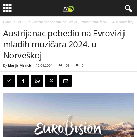
Home
MUSIC
Austrijanac pobedio na Evroviziji mladih muzičara 2024. u Norveškoj
Austrijanac pobedio na Evroviziji
mladih muzičara 2024. u
Norveškoj
By
Marija Maricic
-
18.08.2024
152
0