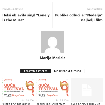
Previous article
Next article
Helsi objavila singl “Lonely
Publika odlučila: “Nedelja”
is the Muse”
najbolji film
Marija Maricic
RELATED ARTICLES
MORE FROM AUTHOR
SUTRA POČINJE GUČA!
ALARM U GUČI PRED 65.
A$AP ROCKY I RIHANNA