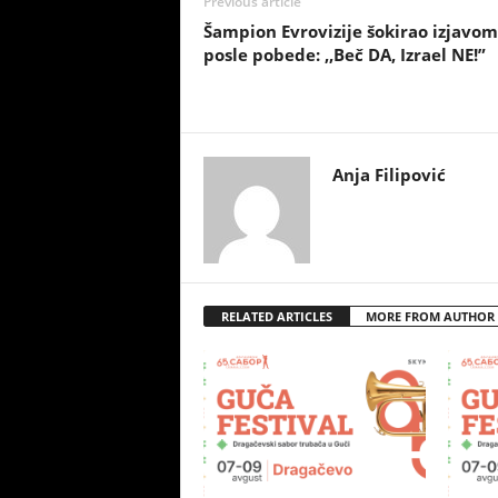
Previous article
Šampion Evrovizije šokirao izjavom
posle pobede: ,,Beč DA, Izrael NE!”
Anja Filipović
RELATED ARTICLES
MORE FROM AUTHOR