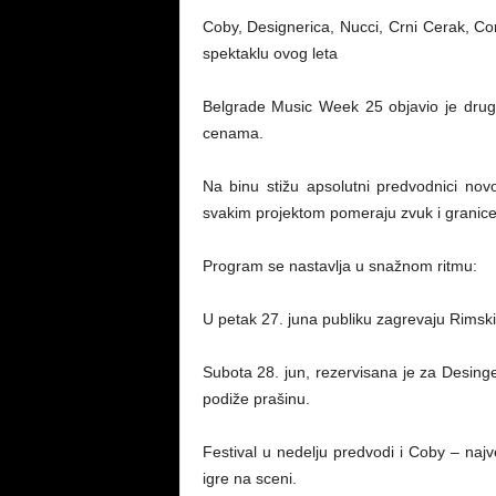
Coby, Designerica, Nucci, Crni Cerak, Co
spektaklu ovog leta
Belgrade Music Week 25 objavio je drugi
cenama.
Na binu stižu apsolutni predvodnici nov
svakim projektom pomeraju zvuk i granice
Program se nastavlja u snažnom ritmu:
U petak 27. juna publiku zagrevaju Rimski
Subota 28. jun, rezervisana je za Desing
podiže prašinu.
Festival u nedelju predvodi i Coby – najv
igre na sceni.