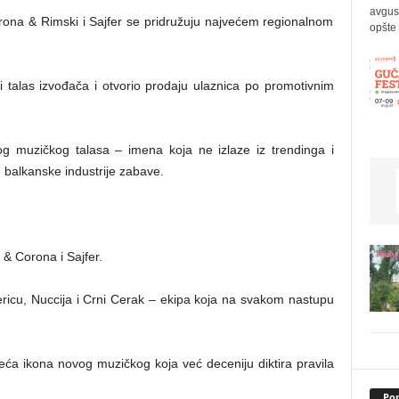
avgus
rona & Rimski i Sajfer se pridružuju najvećem regionalnom
opšte 
 talas izvođača i otvorio prodaju ulaznica po promotivnim
og muzičkog talasa – imena koja ne izlaze iz trendinga i
 balkanske industrije zabave.
 & Corona i Sajfer.
ericu, Nuccija i Crni Cerak – ekipa koja na svakom nastupu
eća ikona novog muzičkog koja već deceniju diktira pravila
Pop