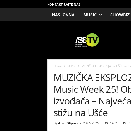
KONTAKTIRAJTE NAS
NASLOVNA
MUSIC
SHOWBIZ
/
S
E
T
V
Home
MUSIC
MUZIČKA EKSPLOZIJA na UŠĆU uz Bel
MUZIČKA EKSPLOZI
Music Week 25! Obj
izvođača – Najve
stižu na Ušće
By
Anja Filipović
-
23.05.2025
1462
0