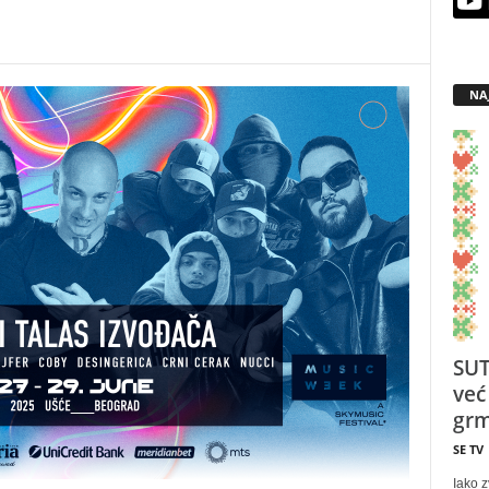
NA
SUT
već
grm
SE TV
Iako z