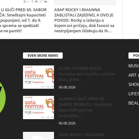
U GUČI PRED 65. SABOR
A$AP ROCKY I RIHANNA
A: Smeštajni kapaciteti
ZABLISTALI ZAJEDNO, A OVO JE
popunjeni, od 7. do 9.
POVOD: Rocky u izdanju o
a sprema se spektakl
kojem svi pričaju, dok fanovi sa
e ne pamti!
nestrpljenjem iščekuju da ih...
EVEN MORE NEWS
PO
MUSI
SUTRA POČINJE GUČA!
Varošica već u ludilu: Lomi se
ART 
kolo, grme...
SHO
06.08.2026
LIFE
ALARM U GUČI PRED 65.
BEAU
SABOR TRUBAČA: Smeštajni
kapaciteti gotovo
popunjeni,...
06.08.2026
A$AP ROCKY I RIHANNA