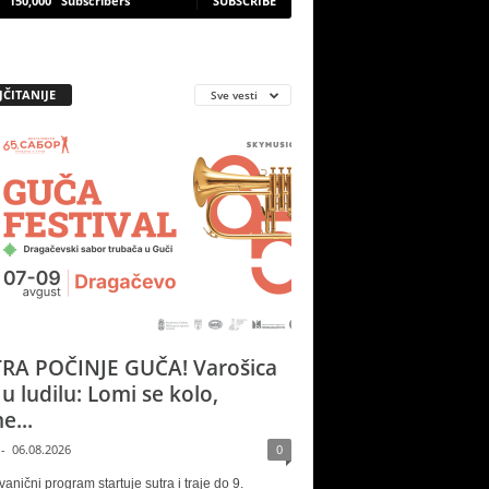
150,000
Subscribers
SUBSCRIBE
JČITANIJE
Sve vesti
RA POČINJE GUČA! Varošica
 u ludilu: Lomi se kolo,
e...
-
06.08.2026
0
vanični program startuje sutra i traje do 9.