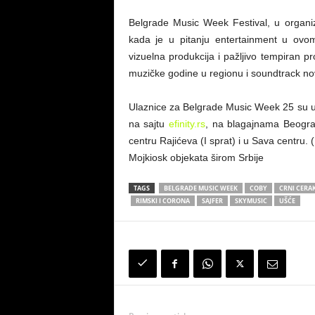
Belgrade Music Week Festival, u organiz
kada je u pitanju entertainment u ovo
vizuelna produkcija i pažljivo tempiran p
muzičke godine u regionu i soundtrack no
Ulaznice za Belgrade Music Week 25 su u p
na sajtu
efinity.rs
, na blagajnama Beogr
centru Rajićeva (I sprat) i u Sava centru.
Mojkiosk objekata širom Srbije
TAGS
BELGRADE MUSIC WEEK
COBY
CRNI CERA
RIMSKI I CORONA
SAJFER
SKYMUSIC
UŠĆE