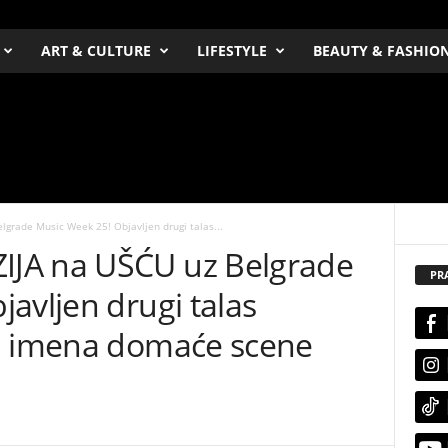
ART & CULTURE
LIFESTYLE
BEAUTY & FASHIO
grade Music Week 25! Objavljen drugi talas...
JA na UŠĆU uz Belgrade
PR
avljen drugi talas
ća imena domaće scene