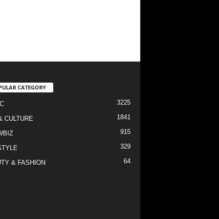
PULAR CATEGORY
3225
C
1841
& CULTURE
915
WBIZ
329
STYLE
64
TY & FASHION