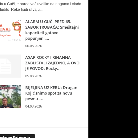
ta u Guči je narod već uveliko na nogama i vlada
ludilo Reke ljudi slivaju...
ALARM U GUČI PRED 65.
SABOR TRUBAČA: Smeštajni
kapaciteti gotovo
popunjeni,...
06.08.2026
A$AP ROCKY I RIHANNA
ZABLISTALI ZAJEDNO, A OVO
JE POVOD: Rocky...
05.08.2026
BIJELJINA UZ KEBU: Dragan
Kojić snimo spot za novu
pesmu –...
04.08.2026
ularne Kategorije