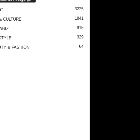
3225
IC
1841
& CULTURE
915
WBIZ
329
STYLE
64
TY & FASHION