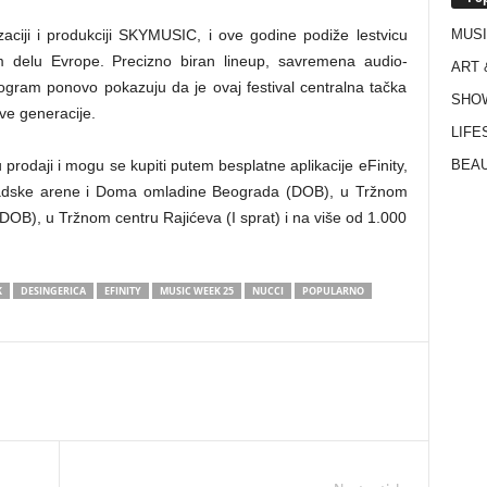
MUS
aciji i produkciji SKYMUSIC, i ove godine podiže lestvicu
m delu Evrope. Precizno biran lineup, savremena audio-
ART 
rogram ponovo pokazuju da je ovaj festival centralna tačka
SHO
ve generacije.
LIFE
BEAU
rodaji i mogu se kupiti putem besplatne aplikacije eFinity,
adske arene i Doma omladine Beograda (DOB), u Tržnom
 (DOB), u Tržnom centru Rajićeva (I sprat) i na više od 1.000
K
DESINGERICA
EFINITY
MUSIC WEEK 25
NUCCI
POPULARNO