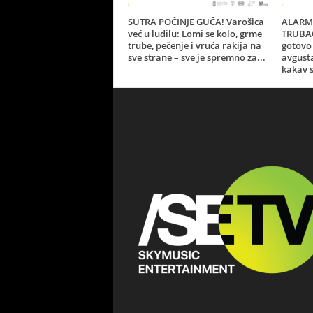
SUTRA POČINJE GUČA! Varošica
ALARM 
već u ludilu: Lomi se kolo, grme
TRUBAČ
trube, pečenje i vruća rakija na
gotovo 
sve strane – sve je spremno za...
avgust
kakav s