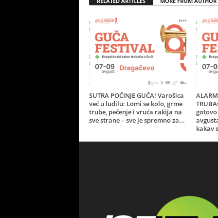
RELATED ARTICLES
MORE FROM AUTHOR
SUTRA POČINJE GUČA! Varošica
ALARM 
već u ludilu: Lomi se kolo, grme
TRUBAČ
trube, pečenje i vruća rakija na
gotovo 
sve strane – sve je spremno za...
avgust
kakav s