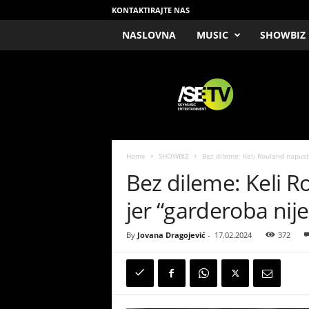
KONTAKTIRAJTE NAS
NASLOVNA
MUSIC
SHOWBIZ
/
S
E
T
V
Home
SHOWBIZ
Bez dileme: Keli Rouland napusti
Bez dileme: Keli R
jer “garderoba nije
By
Jovana Dragojević
-
17.02.2024
372