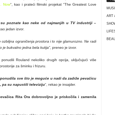
e… Now
“, kao i prateći filmski projekat “The Greatest Love
MUS
ART 
 su poznate kao neke od najmanjih u TV industriji –
SHO
kao jedan izvor.
LIFE
BEAU
e ozbiljna ograničenja prostora i to nije glamurozno. Ne radi
 je bukvalno jedna bela kutija”
, preneo je izvor.
onudili Rouland nekoliko drugih opcija, uključujući više
rostorije za šminku i frizuru.
ponudila sve što je moguće u nadi da zadrže pevačicu
 pa su napustili televiziju
“, rekao je insajder.
evačica Rita Ora dobrovoljno je priskočila i zamenila