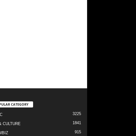
PULAR CATEGORY
3225
C
1841
& CULTURE
915
WBIZ