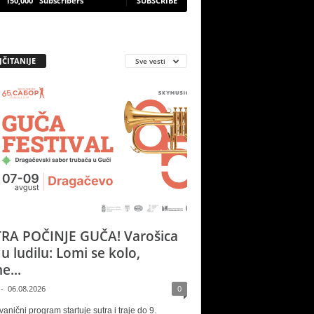
150,000
Subscribers
SUBSCRIBE
JČITANIJE
Sve vesti
RA POČINJE GUČA! Varošica
 u ludilu: Lomi se kolo,
e...
-
06.08.2026
0
vanični program startuje sutra i traje do 9.