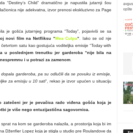
 “Destiny’s Child” dramatično je napustila jutarnji šou
avgus
opšte 
vlačionica nije adekvatna, izvor prenosi ekskluzivno za Page
ila je gošća jutarnjeg programa “Today”, pojavivši se sa
j novi film na Netfliksu “
Mea Culpa
“
. Iako se od nje
etvrtom satu kao gostujuća voditeljka emisije “Today with
 u poslednjem trenutku jer garderoba “nije bila na
 nespremnu i u potrazi za zamenom
.
 se dopala garderoba, pa su odlučili da se povuku iz emisije,
ljke za emisiju u 10 sati
“, rekao je izvor upućen u situaciju
o zatečeni jer je pevačica rado viđena gošća koja je
tbi je više nego entuzijastična sagovornica.
prat na kom se garderoba nalazila, a prostorija koja bi im
ma Dženfier Lopez koja je stigla u studio pre Roulandove da
Pop