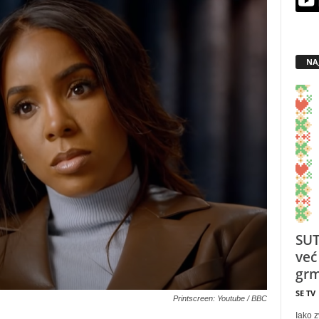
NA
SUT
već
grm
SE TV
Printscreen: Youtube / BBC
Iako z