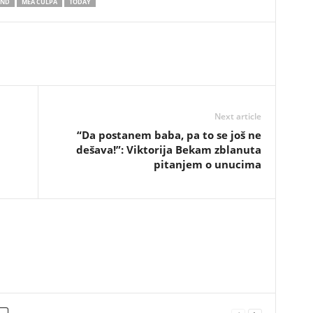
AND
MEA CULPA
TODAY
Next article
“Da postanem baba, pa to se još ne
dešava!”: Viktorija Bekam zblanuta
pitanjem o unucima