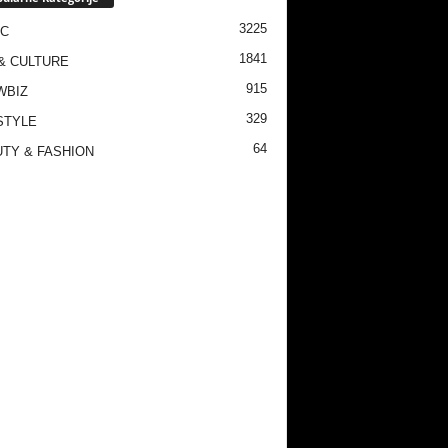
3225
IC
1841
& CULTURE
915
WBIZ
329
STYLE
64
TY & FASHION