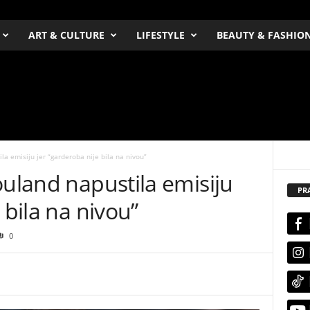
ART & CULTURE
LIFESTYLE
BEAUTY & FASHIO
la emisiju jer “garderoba nije bila na nivou”
ouland napustila emisiju
PR
 bila na nivou”
0