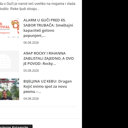
ta u Guči je narod već uveliko na nogama i vlada
ludilo Reke ljudi slivaju...
ALARM U GUČI PRED 65.
SABOR TRUBAČA: Smeštajni
kapaciteti gotovo
popunjeni,...
06.08.2026
A$AP ROCKY I RIHANNA
ZABLISTALI ZAJEDNO, A OVO
JE POVOD: Rocky...
05.08.2026
BIJELJINA UZ KEBU: Dragan
Kojić snimo spot za novu
pesmu –...
04.08.2026
ularne Kategorije