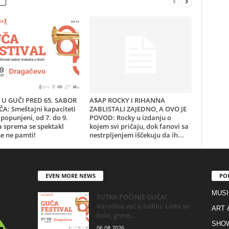
U GUČI PRED 65. SABOR
A$AP ROCKY I RIHANNA
A: Smeštajni kapaciteti
ZABLISTALI ZAJEDNO, A OVO JE
popunjeni, od 7. do 9.
POVOD: Rocky u izdanju o
a sprema se spektakl
kojem svi pričaju, dok fanovi sa
e ne pamti!
nestrpljenjem iščekuju da ih...
EVEN MORE NEWS
PO
MUSI
SUTRA POČINJE GUČA!
Varošica već u ludilu: Lomi se
ART 
kolo, grme...
SHO
06.08.2026