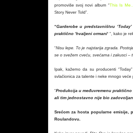
promoviše svoj novi album “
This Is M
Story Never Told”.
“
Garderobe u predstavništvu ‘Today’
praktično ‘hvaljeni ormani
‘
“, kako je re
“
Nisu lepe. To je najstarija zgrada. Postoj
se o svežem cveću, svećama i zakusci – to
Ipak, kažemo da su producenti “Today” p
svlačionica za talente i neke mnogo veće p
“
Produkcija u međuvremenu praktično 
ali tim jednostavno nije bio zadovoljan,
Srećom za hosta popularne emisije, p
Roulandovu.