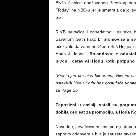
Bivša članica obožavanog ženskog benda
“Today” na NBC-u jer je smatrala da joj s
Six.
R’n’B pevačica i odnedavno i glumica b
Savanom Gatri kako bi
promovisala svo
očekivalo da zameni Dženu Buš Hejger u č
Hoda & Jenna”,
Rolandova je odustala
nivou”, ostavivši Hodu Kotbi potpuno
“
Keli i njen tim nisu bili srećni. Nije im
ostavivši Hedu Kotbi bez gostujuće vodite
za Page Six.
Zaposleni u emisiji ostali su potpun
dobila ceo sat za promociju, a Hoda Ko
Navodno, pevačicinom timu se nije dopao s
zapravo odgovarala bila je zauzeta stvari