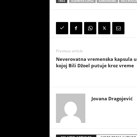
TAGS
DŽENIFER LOPEZ
GARDEROBA
KELI ROUL
Previous article
Neverovatna vremenska kapsula u
kojoj Bili Džoel putuje kroz vreme
Jovana Dragojević