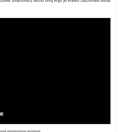
uzela svlačionicu sličnu onoj koju je kratko zauzimala bivša