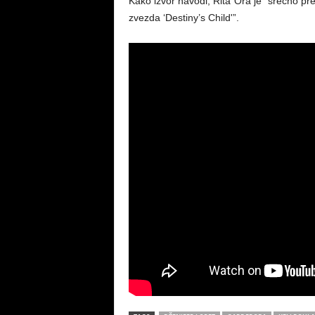
Kako izvor navodi, Rita Ora je “srećno pre
zvezda ‘Destiny’s Child'”.