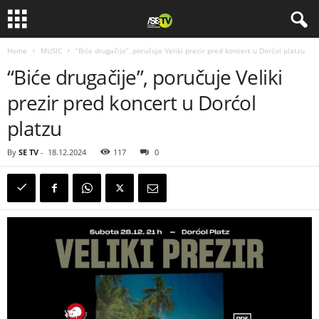
Home
MUSIC
“Biće drugačije”, poručuje Veliki prezir pred koncert u Dorćol platzu
“Biće drugačije”, poručuje Veliki
prezir pred koncert u Dorćol
platzu
By
SE TV
-
18.12.2024
117
0