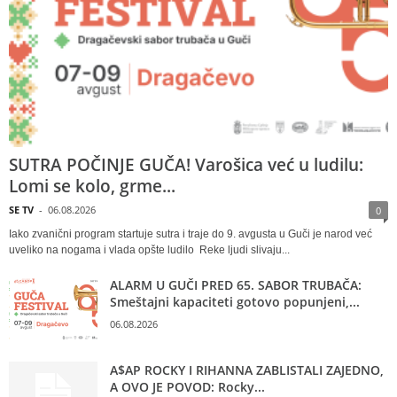
SUTRA POČINJE GUČA! Varošica već u ludilu:
Lomi se kolo, grme...
SE TV
-
06.08.2026
0
Iako zvanični program startuje sutra i traje do 9. avgusta u Guči je narod već
uveliko na nogama i vlada opšte ludilo Reke ljudi slivaju...
ALARM U GUČI PRED 65. SABOR TRUBAČA:
Smeštajni kapaciteti gotovo popunjeni,...
06.08.2026
A$AP ROCKY I RIHANNA ZABLISTALI ZAJEDNO,
A OVO JE POVOD: Rocky...