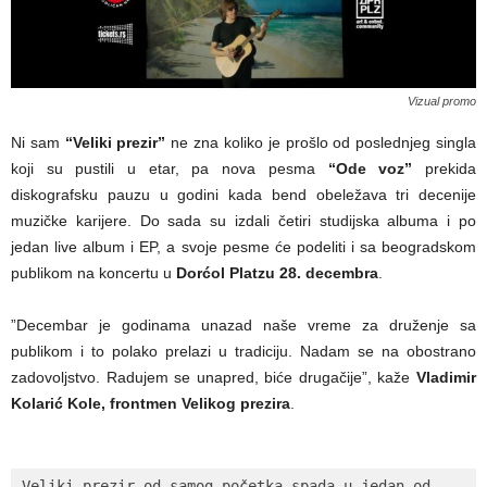
Vizual promo
Ni sam
“Veliki prezir”
ne zna koliko je prošlo od poslednjeg singla
koji su pustili u etar, pa nova pesma
“
Ode voz”
prekida
diskografsku pauzu u godini kada bend obeležava tri decenije
muzičke karijere. Do sada su izdali četiri studijska albuma i po
jedan live album i EP, a svoje pesme će podeliti i sa beogradskom
publikom na koncertu u
Dorćol Platzu 28. decembra
.
”Decembar je godinama unazad naše vreme za druženje sa
publikom i to polako prelazi u tradiciju. Nadam se na obostrano
zadovoljstvo. Radujem se unapred, biće drugačije”, kaže
Vladimir
Kolarić Kole, frontmen Velikog prezira
.
Veliki prezir od samog početka spada u jedan od 