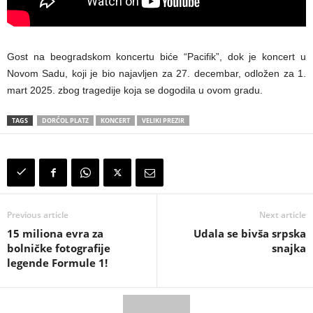
Gost na beogradskom koncertu biće “Pacifik”, dok je koncert u
Novom Sadu, koji je bio najavljen za 27. decembar, odložen za 1.
mart 2025. zbog tragedije koja se dogodila u ovom gradu.
TAGS
DORĆOL PLATZ
KONCERT
VELIKI PREZIR
Previous article
Next article
15 miliona evra za
Udala se bivša srpska
bolničke fotografije
snajka
legende Formule 1!