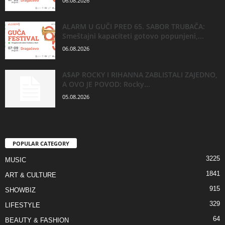
06.08.2026
ALARM U GUČI PRED 65. SABOR TRUBAČA:
Smeštajni kapaciteti gotovo popunjeni,...
06.08.2026
A$AP ROCKY I RIHANNA ZABLISTALI ZAJEDNO,
A OVO JE POVOD: Rocky...
05.08.2026
POPULAR CATEGORY
3225
MUSIC
1841
ART & CULTURE
915
SHOWBIZ
329
LIFESTYLE
64
BEAUTY & FASHION