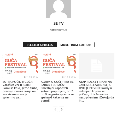
SE TV
https://setv.rs
RELATED ARTICLES
MORE FROM AUTHOR
SUTRA POČINJE GUČA!
ALARM U GUČI PRED 65.
A$AP ROCKY I RIHANNA
Varošica već u ludilu:
SABOR TRUBAČA:
ZABLISTALI ZAJEDNO, A
Lomi se kolo, grme trube,
Smeštajni kapaciteti
OVO JE POVOD: Rocky u
pečenje i vruća rakija na
gotovo popunjeni, od 7.
izdanju o kojem svi
sve strane – sve je
do 9. avgusta sprema se
pričaju, dok fanovi sa
spremno za...
spektakl kakav se ne
nestrpljenjem iščekuju da
pamti!
ih...