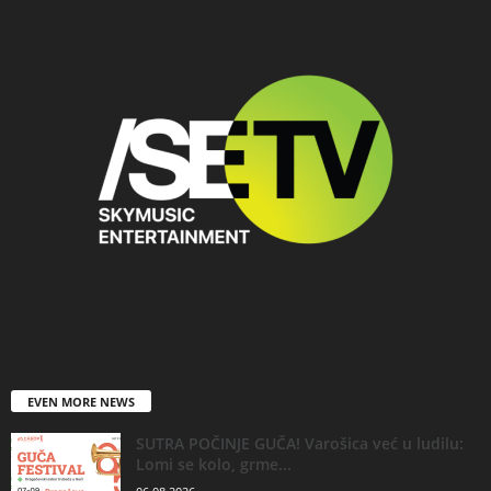
EVEN MORE NEWS
SUTRA POČINJE GUČA! Varošica već u ludilu:
Lomi se kolo, grme...