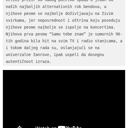
naših najboljih alternativnih rok bendova, a 
njihove pesme se najbolje doživljavaju na živim 
svirkama, jer neposrednost i oštrina koju poseduju 
njihove pesme najbolje se ispolje na koncertima. 
Njihova prva pesma “Samo tebe znam” je sumornih 90-
tih godina bila hit na svim TV i radio stanicama, a 
i tokom daljeg rada su, oslanjajući se na 
univerzalne žanrove, ipak uspeli da dosegnu 
autentičnost izraza.