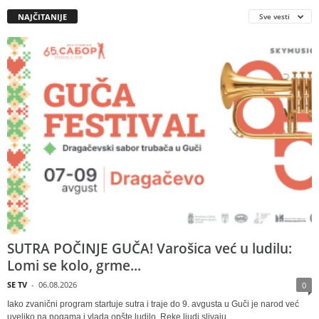
NAJČITANIJE
Sve vesti
SUTRA POČINJE GUČA! Varošica već u ludilu:
Lomi se kolo, grme...
SE TV
-
06.08.2026
0
Iako zvanični program startuje sutra i traje do 9. avgusta u Guči je narod već
uveliko na nogama i vlada opšte ludilo Reke ljudi slivaju...