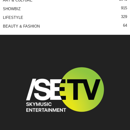
ART & CULTURE
915
SHOWBIZ
329
LIFESTYLE
64
BEAUTY & FASHION