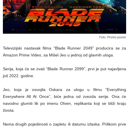
Foto: Promo poster
Televizijski nastavak filma “Blade Runner 2049” producira se za
Amazon Prime Video, sa Mišel Jeo u jednoj od glavnih uloga.
Serija, koja će se zvati “Blade Runner 2099”, prvi je put najavljena
još 2022. godine.
Jeo, koja je osvojila Oskara za ulogu u filmu “Everything
Everywhere All At Once”, biće jedna od zvezda serije. Ona će
navodno glumiti lik po imenu Olven, replikanta koji se bliži kraju
života.
Nema drugih pojedinosti o zapletu ili datumu izlaska. Prilikom prve