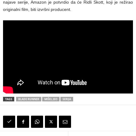
najave serije, Amazon je potvrdio da će Ridli Skott, koji je režirao
originalni film, biti izvršni producent.
TAGS
BLADE RUNNER
MIŠEL JEO
SERIJA