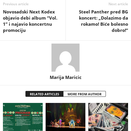
Previous article
Next article
Novosadski Next Kodex
Steel Panther pred BG
objavio debi album “Vol.
koncert: „Dolazimo da
1” i najavio koncertnu
rokamo! Biće bolesno
promociju
dobro!“
Marija Maricic
RELATED ARTICLES
MORE FROM AUTHOR