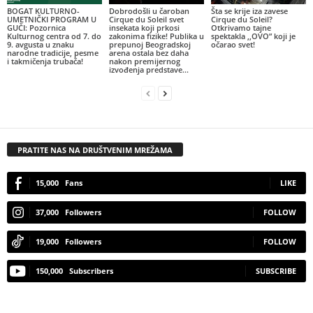
BOGAT KULTURNO-
Dobrodošli u čaroban
Šta se krije iza zavese
UMETNIČKI PROGRAM U
Cirque du Soleil svet
Cirque du Soleil?
GUČI: Pozornica
insekata koji prkosi
Otkrivamo tajne
Kulturnog centra od 7. do
zakonima fizike! Publika u
spektakla ,,OVO” koji je
9. avgusta u znaku
prepunoj Beogradskoj
očarao svet!
narodne tradicije, pesme
arena ostala bez daha
i takmičenja trubača!
nakon premijernog
izvođenja predstave...
PRATITE NAS NA DRUŠTVENIM MREŽAMA
15,000
Fans
LIKE
37,000
Followers
FOLLOW
19,000
Followers
FOLLOW
150,000
Subscribers
SUBSCRIBE