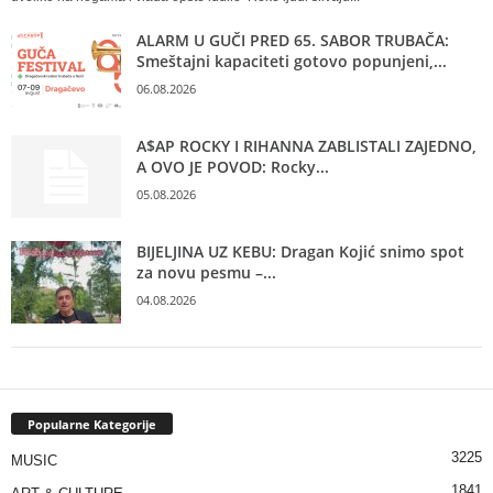
ALARM U GUČI PRED 65. SABOR TRUBAČA:
Smeštajni kapaciteti gotovo popunjeni,...
06.08.2026
A$AP ROCKY I RIHANNA ZABLISTALI ZAJEDNO,
A OVO JE POVOD: Rocky...
05.08.2026
BIJELJINA UZ KEBU: Dragan Kojić snimo spot
za novu pesmu –...
04.08.2026
Popularne Kategorije
3225
MUSIC
1841