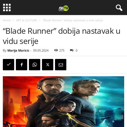
Home
ART & CULTURE
“Blade Runner” dobija nastavak u vidu serije
“Blade Runner” dobija nastavak u
vidu serije
By
Marija Maricic
-
09.05.2024
275
0