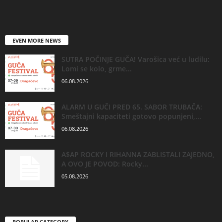
EVEN MORE NEWS
SUTRA POČINJE GUČA! Varošica već u ludilu:
Lomi se kolo, grme...
06.08.2026
ALARM U GUČI PRED 65. SABOR TRUBAČA:
Smeštajni kapaciteti gotovo popunjeni,...
06.08.2026
A$AP ROCKY I RIHANNA ZABLISTALI ZAJEDNO,
A OVO JE POVOD: Rocky...
05.08.2026
POPULAR CATEGORY