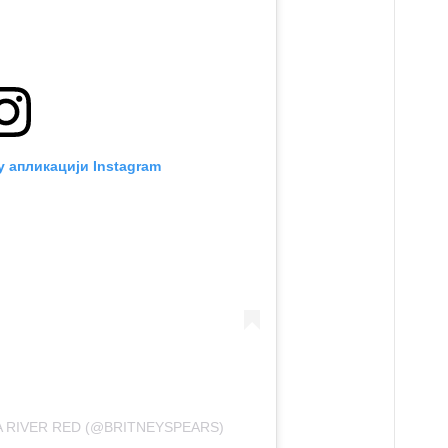
у апликацији Instagram
A RIVER RED (@BRITNEYSPEARS)