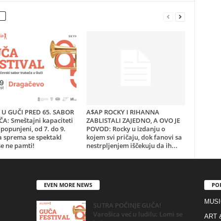
U GUČI PRED 65. SABOR
A$AP ROCKY I RIHANNA
A: Smeštajni kapaciteti
ZABLISTALI ZAJEDNO, A OVO JE
popunjeni, od 7. do 9.
POVOD: Rocky u izdanju o
a sprema se spektakl
kojem svi pričaju, dok fanovi sa
e ne pamti!
nestrpljenjem iščekuju da ih...
EVEN MORE NEWS
PO
MUSI
SUTRA POČINJE GUČA!
Varošica već u ludilu: Lomi se
ART 