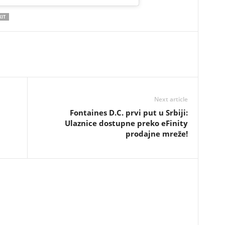
IT
Next article
Fontaines D.C. prvi put u Srbiji:
Ulaznice dostupne preko eFinity
prodajne mreže!