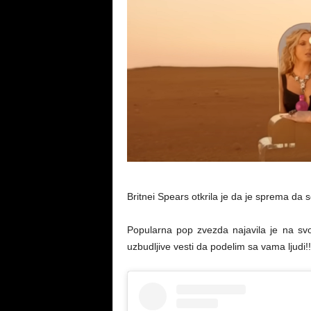
Britnei Spears otkrila je da je sprema da s
Popularna pop zvezda najavila je na svo
uzbudljive vesti da podelim sa vama ljudi!!