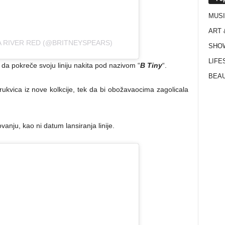
MUS
ART 
A RIVER RED (@BRITNEYSPEARS)
SHO
LIFE
a da pokreče svoju liniju nakita pod nazivom “
B Tiny
“.
BEAU
narukvica iz nove kolkcije, tek da bi obožavaocima zagolicala
vanju, kao ni datum lansiranja linije.