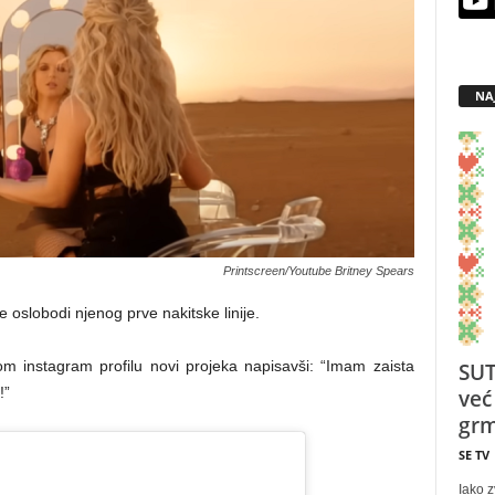
NA
Printscreen/Youtube Britney Spears
e oslobodi njenog prve nakitske linije.
m instagram profilu novi projeka napisavši: “Imam zaista
SUT
!”
već
grm
SE TV
Iako z