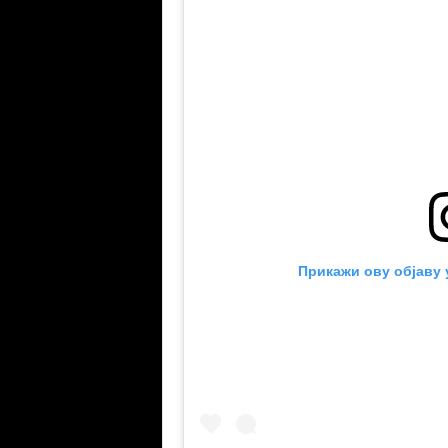
Прикажи ову објаву 