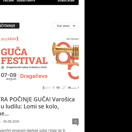
150,000
Subscribers
SUBSCRIBE
JČITANIJE
Sve vesti
RA POČINJE GUČA! Varošica
 u ludilu: Lomi se kolo,
e...
-
06.08.2026
0
vanični program startuje sutra i traje do 9.