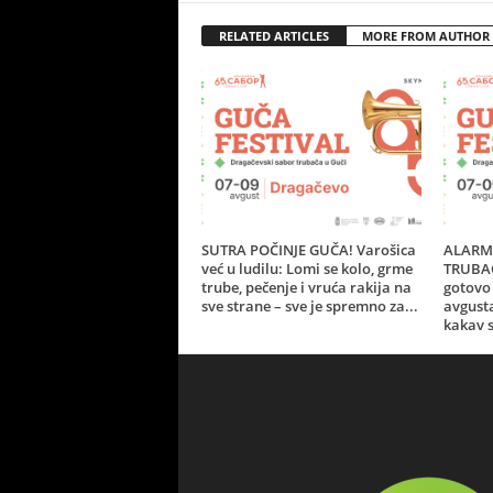
RELATED ARTICLES
MORE FROM AUTHOR
SUTRA POČINJE GUČA! Varošica
ALARM 
već u ludilu: Lomi se kolo, grme
TRUBAČ
trube, pečenje i vruća rakija na
gotovo 
sve strane – sve je spremno za...
avgust
kakav s