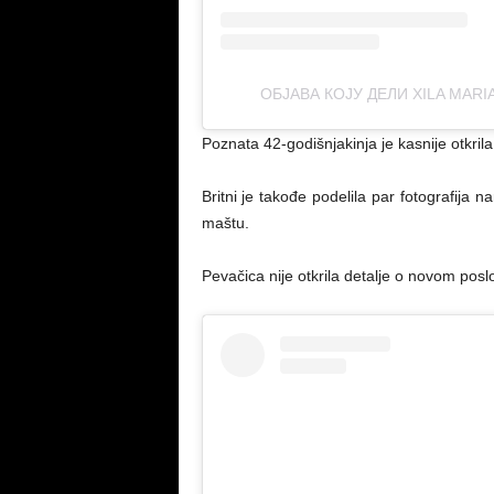
ОБЈАВА КОЈУ ДЕЛИ XILA MARI
Poznata 42-godišnjakinja je kasnije otkril
Britni je takođe podelila par fotografija 
maštu.
Pevačica nije otkrila detalje o novom poslo