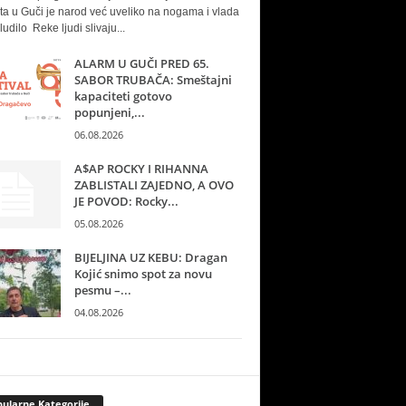
ta u Guči je narod već uveliko na nogama i vlada
ludilo Reke ljudi slivaju...
ALARM U GUČI PRED 65.
SABOR TRUBAČA: Smeštajni
kapaciteti gotovo
popunjeni,...
06.08.2026
A$AP ROCKY I RIHANNA
ZABLISTALI ZAJEDNO, A OVO
JE POVOD: Rocky...
05.08.2026
BIJELJINA UZ KEBU: Dragan
Kojić snimo spot za novu
pesmu –...
04.08.2026
ularne Kategorije