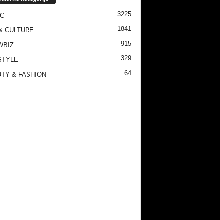
3225
IC
1841
& CULTURE
915
WBIZ
329
STYLE
64
TY & FASHION