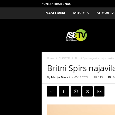
KONTAKTIRAJTE NAS
NASLOVNA
MUSIC
SHOWBIZ
/
S
E
T
V
Home
SHOWBIZ
Britni Spirs najavila liniju nakita
Britni Spirs najavil
By
Marija Maricic
-
05.11.2024
113
0