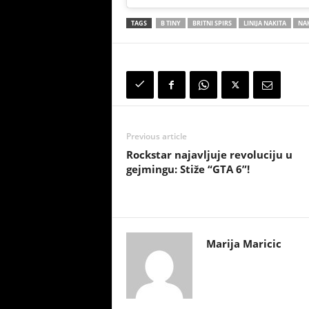
TAGS
B TINY
BRITNI SPIRS
LINIJA NAKITA
NAK
Previous article
Rockstar najavljuje revoluciju u
gejmingu: Stiže “GTA 6”!
Marija Maricic