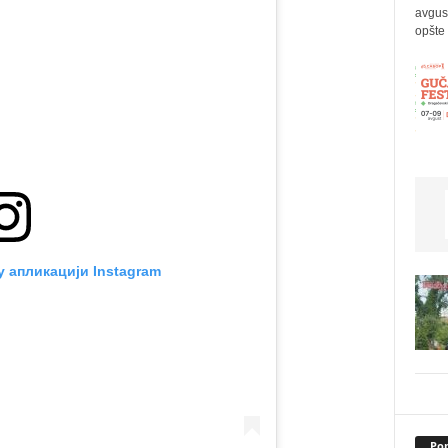
avgus
opšte 
у апликацији Instagram
Pop