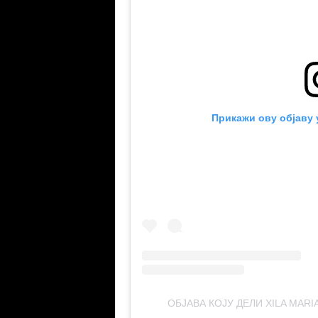
Прикажи ову објаву 
ОБЈАВА КОЈУ ДЕЛИ XILA MARI