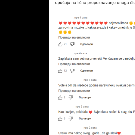
upućuju na lično prepoznavanje onoga što