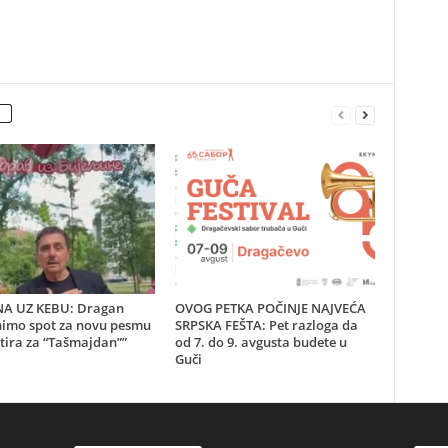
INA UZ KEBU: Dragan
OVOG PETKA POČINJE NAJVEĆA
snimo spot za novu pesmu
SRPSKA FEŠTA: Pet razloga da
tira za “Tašmajdan””
od 7. do 9. avgusta budete u
Guči