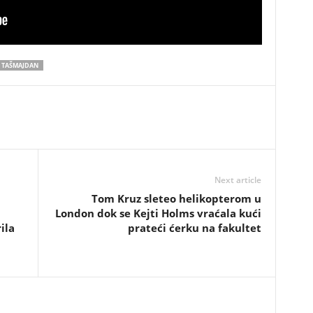
TAŠMAJDAN
Next article
Tom Kruz sleteo helikopterom u
London dok se Kejti Holms vraćala kući
ila
prateći ćerku na fakultet