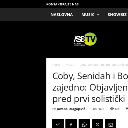
KONTAKTIRAJTE NAS
NASLOVNA
MUSIC
SHOWBIZ
/
S
E
T
V
Home
MUSIC
Coby, Senidah i Bojana Vunturiševi
Coby, Senidah i Bo
zajedno: Objavlje
pred prvi solistički
By
Jovana Dragojević
-
19.08.2024
609