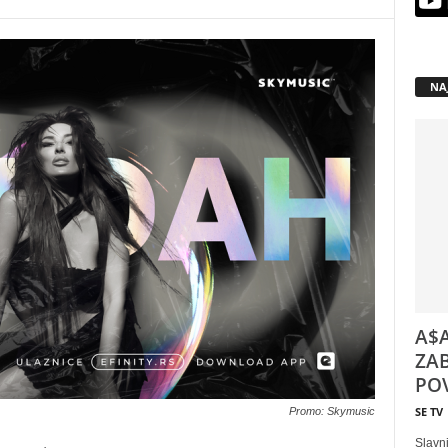
NA
A$A
ZAB
POV
SE TV
Promo: Skymusic
Slavni