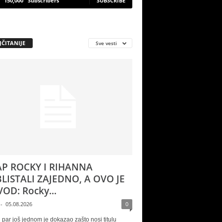
150,000
Subscribers
SUBSCRIBE
JČITANIJE
Sve vesti
P ROCKY I RIHANNA
LISTALI ZAJEDNO, A OVO JE
OD: Rocky...
-
05.08.2026
0
 par još jednom je dokazao zašto nosi titulu