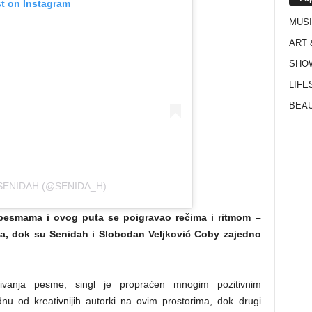
st on Instagram
MUS
ART 
SHO
LIFE
BEAU
SENIDAH (@SENIDA_H)
 pesmama i ovog puta se poigravao rečima i ritmom –
ta, dok su Senidah i Slobodan Veljković Coby zajedno
ivanja pesme, singl je propraćen mnogim pozitivnim
nu od kreativnijih autorki na ovim prostorima, dok drugi