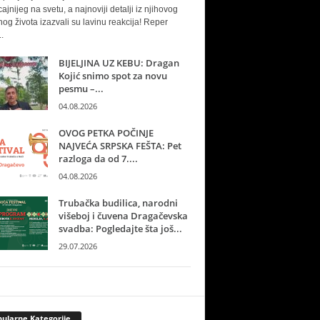
cajnijeg na svetu, a najnoviji detalji iz njihovog
nog života izazvali su lavinu reakcija! Reper
.
BIJELJINA UZ KEBU: Dragan
Kojić snimo spot za novu
pesmu –...
04.08.2026
OVOG PETKA POČINJE
NAJVEĆA SRPSKA FEŠTA: Pet
razloga da od 7....
04.08.2026
Trubačka budilica, narodni
višeboj i čuvena Dragačevska
svadba: Pogledajte šta još...
29.07.2026
ularne Kategorije