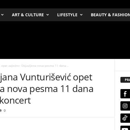
ART & CULTURE
LIFESTYLE
BEAUTY & FASHIO
ć opet zajedno: Objavljena nova pesma 11 dana...
jana Vunturišević opet
PR
na nova pesma 11 dana
 koncert
0