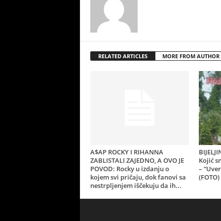
RELATED ARTICLES
MORE FROM AUTHOR
A$AP ROCKY I RIHANNA
BIJELJ
ZABLISTALI ZAJEDNO, A OVO JE
Kojić 
POVOD: Rocky u izdanju o
– “Uver
kojem svi pričaju, dok fanovi sa
(FOTO)
nestrpljenjem iščekuju da ih...