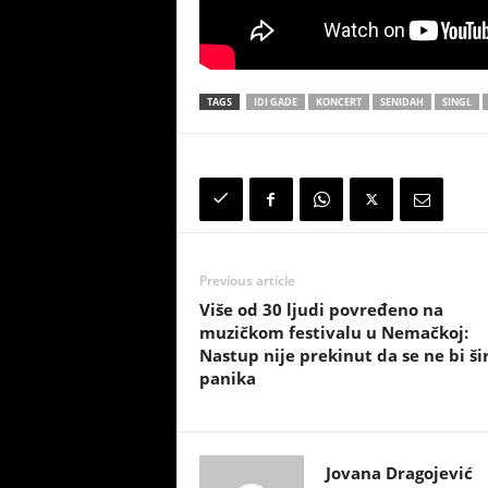
TAGS
IDI GADE
KONCERT
SENIDAH
SINGL
Previous article
Više od 30 ljudi povređeno na
muzičkom festivalu u Nemačkoj:
Nastup nije prekinut da se ne bi šir
panika
Jovana Dragojević