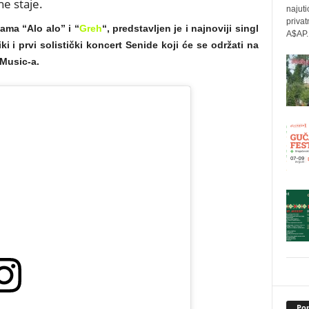
ne staje.
najuti
privat
ama “Alo alo” i “
Greh
“, predstavljen je i najnoviji singl
A$AP..
ki i prvi solistički koncert Senide koji će se održati na
Music-a.
Pop