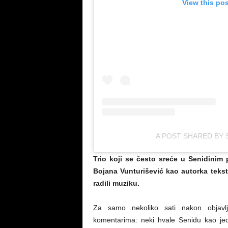
View this po
A POST SHARED BY 
Trio koji se često sreće u Senidinim
Bojana Vunturišević kao autorka teks
radili muziku.
Za samo nekoliko sati nakon objavlj
komentarima: neki hvale Senidu kao jed