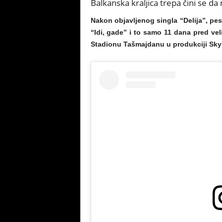
Balkanska kraljica trepa čini se da 
Nakon objavljenog singla “Delija”, pes
“Idi, gade” i to samo 11 dana pred veli
Stadionu Tašmajdanu u produkciji Sky