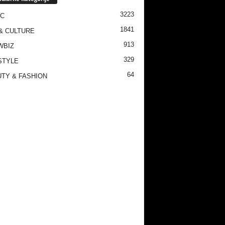
3223
IC
1841
& CULTURE
913
WBIZ
329
STYLE
64
TY & FASHION