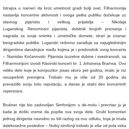
Istrajna u nameri da kroz umetnost gradi bolji svet, Filharmonija
nastavlja koncertne aktivnosti i ovoga petka publiku dočekuje uz
slavnog pijanistu i velikog prijatelja – Nikolaja
Luganskog. Renomirani pijanista, dobitnik brojnih priznanja i
nagrada za svoje snimke i umetničke domete, strari je znanac
beogradske publike. Luganski redovno sarađuje sa najugledninijm
dirigentima današnjice među kojima je i predvodnik ovog koncerta
– Stanislav Kočanovski. Pijanista izuzetne dubine i svestranosti, sa
Filharmonijom izvodi Klavirski koncert br. 1 Johanesa Bramsa. Ovo
veliko delo koje je kompozitor pisao skoro pet godina, imalo je niz
neuspešnih premijera. Trebalo mu je više od 20 godina da
prevaziđe svoju lošu reputaciju, a danas je stalni deo koncertnih
repertoara.
Brukner nije bio zadovoljan Simfonijom u de-molu i precrtao ju je
kada je došlo vreme da popiše sva svoja dela. Grubi komentari
jednog dirigenta navodno su bili razlog za ovu odluku, koja je imala
dalekosežne posledice –
Nultoj simfoniji
trebalo je više od pola veka