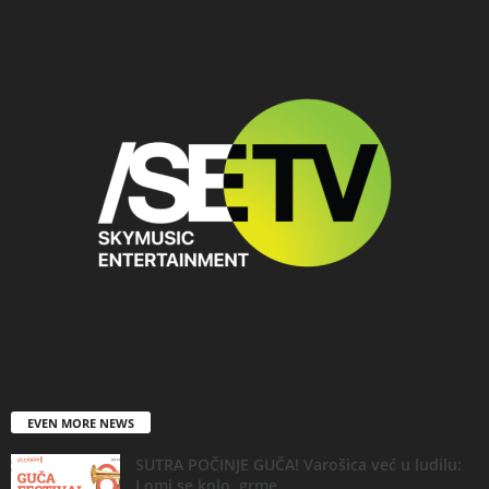
EVEN MORE NEWS
SUTRA POČINJE GUČA! Varošica već u ludilu:
Lomi se kolo, grme...