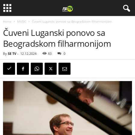
Home
MUSIC
Čuveni Luganski ponovo sa Beogradskom filharmonijom
Čuveni Luganski ponovo sa
Beogradskom filharmonijom
By
SE TV
-
12.12.2024
83
0