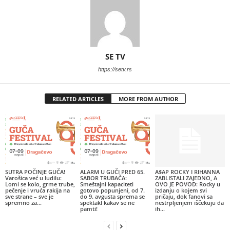
SE TV
https://setv.rs
RELATED ARTICLES
MORE FROM AUTHOR
SUTRA POČINJE GUČA!
ALARM U GUČI PRED 65.
A$AP ROCKY I RIHANNA
Varošica već u ludilu:
SABOR TRUBAČA:
ZABLISTALI ZAJEDNO, A
Lomi se kolo, grme trube,
Smeštajni kapaciteti
OVO JE POVOD: Rocky u
pečenje i vruća rakija na
gotovo popunjeni, od 7.
izdanju o kojem svi
sve strane – sve je
do 9. avgusta sprema se
pričaju, dok fanovi sa
spremno za...
spektakl kakav se ne
nestrpljenjem iščekuju da
pamti!
ih...