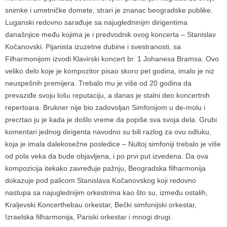
snimke i umetničke domete, strari je znanac beogradske publike.
Luganski redovno sarađuje sa najugledninijm dirigentima
današnjice među kojima je i predvodnik ovog koncerta – Stanislav
Kočanovski. Pijanista izuzetne dubine i svestranosti, sa
Filharmonijom izvodi Klavirski koncert br. 1 Johanesa Bramsa. Ovo
veliko delo koje je kompozitor pisao skoro pet godina, imalo je niz
neuspešnih premijera. Trebalo mu je više od 20 godina da
prevaziđe svoju lošu reputaciju, a danas je stalni deo koncertnih
repertoara. Brukner nije bio zadovoljan Simfonijom u de-molu i
precrtao ju je kada je došlo vreme da popiše sva svoja dela. Grubi
komentari jednog dirigenta navodno su bili razlog za ovu odluku,
koja je imala dalekosežne posledice – Nultoj simfoniji trebalo je više
od pola veka da bude objavljena, i po prvi put izvedena. Da ova
kompozicija itekako zavređuje pažnju, Beogradska filharmonija
dokazuje pod palicom Stanislava Kočanovskog koji redovno
nastupa sa najuglednijim orkestrima kao što su, između ostalih,
Kralјevski Koncerthebau orkestar, Bečki simfonijski orkestar,
Izraelska filharmonija, Pariski orkestar i mnogi drugi.