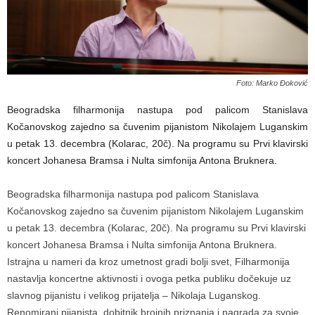
Foto: Marko Đoković
Beogradska filharmonija nastupa pod palicom Stanislava
Kočanovskog zajedno sa čuvenim pijanistom Nikolajem Luganskim
u petak 13. decembra (Kolarac, 20č). Na programu su Prvi klavirski
koncert Johanesa Bramsa i Nulta simfonija Antona Bruknera.
Beogradska filharmonija nastupa pod palicom Stanislava
Kočanovskog zajedno sa čuvenim pijanistom Nikolajem Luganskim
u petak 13. decembra (Kolarac, 20č). Na programu su Prvi klavirski
koncert Johanesa Bramsa i Nulta simfonija Antona Bruknera.
Istrajna u nameri da kroz umetnost gradi bolji svet, Filharmonija
nastavlja koncertne aktivnosti i ovoga petka publiku dočekuje uz
slavnog pijanistu i velikog prijatelja – Nikolaja Luganskog.
Renomirani pijanista, dobitnik brojnih priznanja i nagrada za svoje