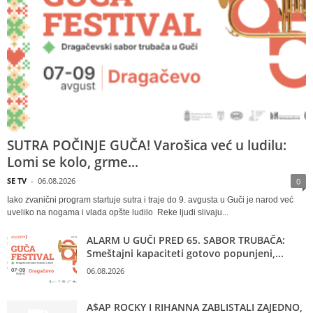
SUTRA POČINJE GUČA! Varošica već u ludilu:
Lomi se kolo, grme...
SE TV
-
06.08.2026
0
Iako zvanični program startuje sutra i traje do 9. avgusta u Guči je narod već
uveliko na nogama i vlada opšte ludilo Reke ljudi slivaju...
ALARM U GUČI PRED 65. SABOR TRUBAČA:
Smeštajni kapaciteti gotovo popunjeni,...
06.08.2026
A$AP ROCKY I RIHANNA ZABLISTALI ZAJEDNO,