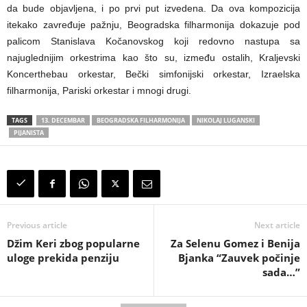
da bude objavljena, i po prvi put izvedena. Da ova kompozicija
itekako zavređuje pažnju, Beogradska filharmonija dokazuje pod
palicom Stanislava Kočanovskog koji redovno nastupa sa
najuglednijim orkestrima kao što su, između ostalih, Kralјevski
Koncerthebau orkestar, Bečki simfonijski orkestar, Izraelska
filharmonija, Pariski orkestar i mnogi drugi.
TAGS
13. DECEMBAR
BEOGRADSKA FILHARMONIJA
NIKOLAJ LUGANSKI
PIJANISTA
Previous article
Next article
Džim Keri zbog popularne
Za Selenu Gomez i Benija
uloge prekida penziju
Bjanka “Zauvek počinje
sada…”