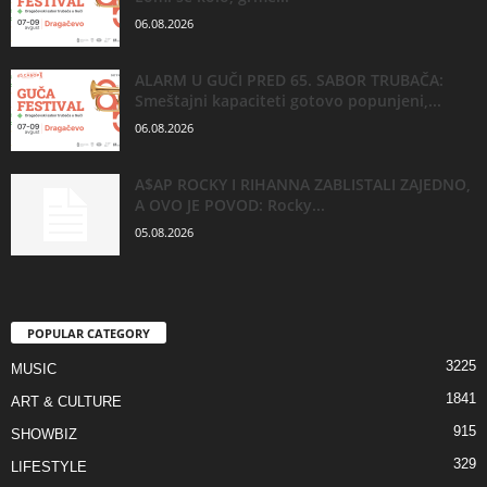
06.08.2026
ALARM U GUČI PRED 65. SABOR TRUBAČA:
Smeštajni kapaciteti gotovo popunjeni,...
06.08.2026
A$AP ROCKY I RIHANNA ZABLISTALI ZAJEDNO,
A OVO JE POVOD: Rocky...
05.08.2026
POPULAR CATEGORY
3225
MUSIC
1841
ART & CULTURE
915
SHOWBIZ
329
LIFESTYLE