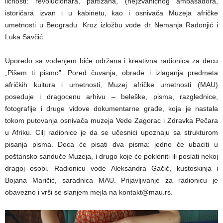
ličnosti: revolucionara, partizana, (ne)zvaničnog ambasadora,
istoričara izvan i u kabinetu, kao i osnivača Muzeja afričke
umetnosti u Beogradu. Kroz izložbu vode dr Nemanja Radonjić i
Luka Savčić.
Uporedo sa vođenjem biće održana i kreativna radionica za decu
„Pišem ti pismo”. Pored čuvanja, obrade i izlaganja predmeta
afričkih kultura i umetnosti, Muzej afričke umetnosti (MAU)
poseduje i dragocenu arhivu – beleške, pisma, razglednice,
fotografije i druge vidove dokumentarne građe, koja je nastala
tokom putovanja osnivača muzeja Vede Zagorac i Zdravka Pečara
u Afriku. Cilj radionice je da se učesnici upoznaju sa strukturom
pisanja pisma. Deca će pisati dva pisma: jedno će ubaciti u
poštansko sanduče Muzeja, i drugo koje će pokloniti ili poslati nekoj
dragoj osobi. Radionicu vode Aleksandra Gačić, kustoskinja i
Bojana Maričić, saradnica MAU. Prijavljivanje za radionicu je
obavezno i vrši se slanjem mejla na kontakt@mau.rs.