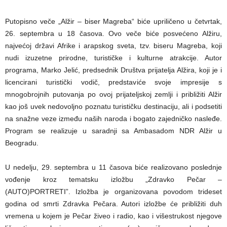
Putopisno veče „Alžir – biser Magreba“ biće upriličeno u četvrtak,
26. septembra u 18 časova. Ovo veče biće posvećeno Alžiru,
najvećoj državi Afrike i arapskog sveta, tzv. biseru Magreba, koji
nudi izuzetne prirodne, turističke i kulturne atrakcije. Autor
programa, Marko Jelić, predsednik Društva prijatelja Alžira, koji je i
licencirani turistički vodič, predstaviće svoje impresije s
mnogobrojnih putovanja po ovoj prijateljskoj zemlji i približiti Alžir
kao još uvek nedovoljno poznatu turističku destinaciju, ali i podsetiti
na snažne veze između naših naroda i bogato zajedničko nasleđe.
Program se realizuje u saradnji sa Ambasadom NDR Alžir u
Beogradu.
U nedelju, 29. septembra u 11 časova biće realizovano poslednje
vođenje kroz tematsku izložbu „Zdravko Pečar –
(AUTO)PORTRETI”. Izložba je organizovana povodom trideset
godina od smrti Zdravka Pečara. Autori izložbe će približiti duh
vremena u kojem je Pečar živeo i radio, kao i višestrukost njegove