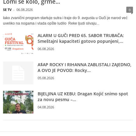
Lomi se kolo, grme...
SE TV
-
06.08.2026
0
Iako zvanični program startuje sutra i traje do 9. avgusta u Guči je narod već
uveliko na nogama i vlada opšte ludilo Reke ljudi slivaju...
ALARM U GUČI PRED 65. SABOR TRUBAČA:
Smeštajni kapaciteti gotovo popunjeni,...
06.08.2026
A$AP ROCKY I RIHANNA ZABLISTALI ZAJEDNO,
A OVO JE POVOD: Rocky...
05.08.2026
BIJELJINA UZ KEBU: Dragan Kojić snimo spot
za novu pesmu –...
04.08.2026