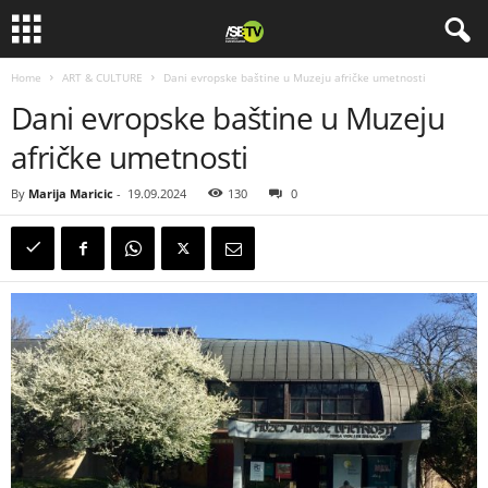
Home
ART & CULTURE
Dani evropske baštine u Muzeju afričke umetnosti
Dani evropske baštine u Muzeju
afričke umetnosti
By
Marija Maricic
-
19.09.2024
130
0