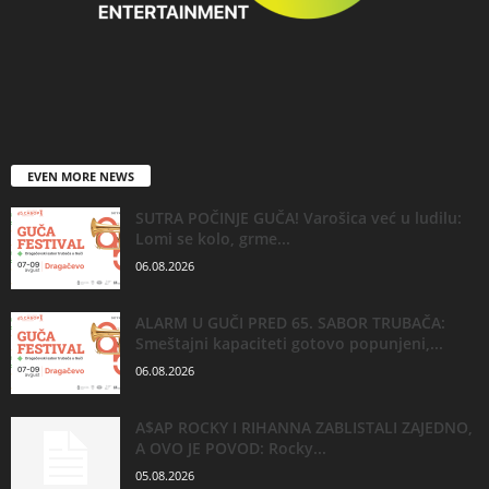
EVEN MORE NEWS
SUTRA POČINJE GUČA! Varošica već u ludilu:
Lomi se kolo, grme...
06.08.2026
ALARM U GUČI PRED 65. SABOR TRUBAČA:
Smeštajni kapaciteti gotovo popunjeni,...
06.08.2026
A$AP ROCKY I RIHANNA ZABLISTALI ZAJEDNO,
A OVO JE POVOD: Rocky...
05.08.2026