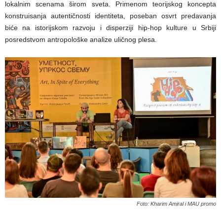
lokalnim scenama širom sveta. Primenom teorijskog koncepta
konstruisanja autentičnosti identiteta, poseban osvrt predavanja
biće na istorijskom razvoju i disperziji hip-hop kulture u Srbiji
posredstvom antropološke analize uličnog plesa.
Foto: Kharim Amiral i MAU promo