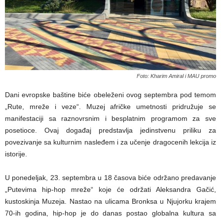
Foto: Kharim Amiral i MAU promo
Dani evropske baštine biće obeleženi ovog septembra pod temom
„Rute, mreže i veze“. Muzej afričke umetnosti pridružuje se
manifestaciji sa raznovrsnim i besplatnim programom za sve
posetioce. Ovaj događaj predstavlja jedinstvenu priliku za
povezivanje sa kulturnim nasleđem i za učenje dragocenih lekcija iz
istorije.
U ponedeljak, 23. septembra u 18 časova biće održano predavanje
„Putevima hip-hop mreže“ koje će održati Aleksandra Gačić,
kustoskinja Muzeja. Nastao na ulicama Bronksa u Njujorku krajem
70-ih godina, hip-hop je do danas postao globalna kultura sa