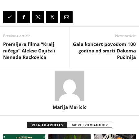
Previous article
Next article
Premijera filma “Kralj
Gala koncert povodom 100
ničega” Alekse Gajića i
godina od smrti Đakoma
Nenada Rackovića
Pučinija
Marija Maricic
RELATED ARTICLES
MORE FROM AUTHOR