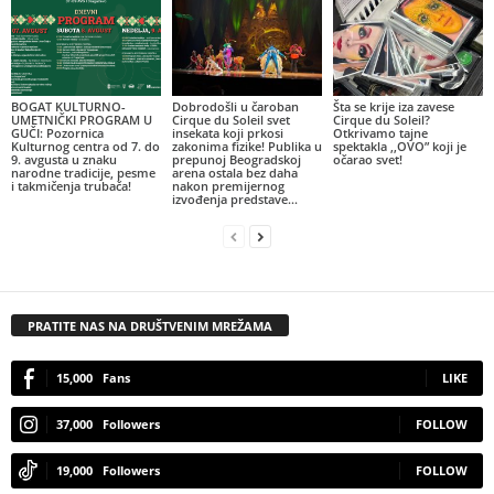
BOGAT KULTURNO-
Dobrodošli u čaroban
Šta se krije iza zavese
UMETNIČKI PROGRAM U
Cirque du Soleil svet
Cirque du Soleil?
GUČI: Pozornica
insekata koji prkosi
Otkrivamo tajne
Kulturnog centra od 7. do
zakonima fizike! Publika u
spektakla ,,OVO” koji je
9. avgusta u znaku
prepunoj Beogradskoj
očarao svet!
narodne tradicije, pesme
arena ostala bez daha
i takmičenja trubača!
nakon premijernog
izvođenja predstave...
PRATITE NAS NA DRUŠTVENIM MREŽAMA
15,000
Fans
LIKE
37,000
Followers
FOLLOW
19,000
Followers
FOLLOW