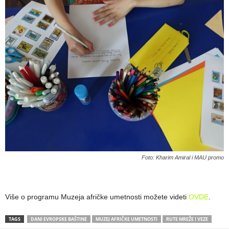
Foto: Kharim Amiral i MAU promo
Više o programu Muzeja afričke umetnosti možete videti
OVDE
.
TAGS
DANI EVROPSKE BAŠTINE
MUZEJ AFRIČKE UMETNOSTI
RUTE MREŽE I VEZE