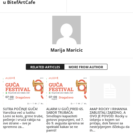
u BitefArtCafe
Marija Maricic
RELATED ARTICLES
MORE FROM AUTHOR
SUTRA POČINJE GUČA!
ALARM U GUČI PRED 65.
A$AP ROCKY I RIHANNA
Varošica već u ludilu:
SABOR TRUBAČA:
ZABLISTALI ZAJEDNO, A
Lomi se kolo, grme trube,
Smeštajni kapaciteti
OVO JE POVOD: Rocky u
pečenje i vruća rakija na
gotovo popunjeni, od 7.
izdanju o kojem svi
sve strane – sve je
do 9. avgusta sprema se
pričaju, dok fanovi sa
spremno za...
spektakl kakav se ne
nestrpljenjem iščekuju da
pamti!
ih...