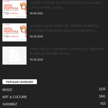
SUTRA POČINJE GUČA! Varošica već u ludilu:
Lomi se kolo, grme...
06.08.2026
ALARM U GUČI PRED 65. SABOR TRUBAČA:
Smeštajni kapaciteti gotovo popunjeni,...
06.08.2026
A$AP ROCKY I RIHANNA ZABLISTALI ZAJEDNO,
A OVO JE POVOD: Rocky...
05.08.2026
POPULAR CATEGORY
3225
MUSIC
1841
ART & CULTURE
915
SHOWBIZ