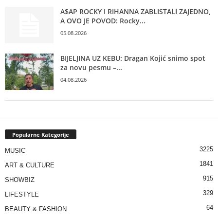
A$AP ROCKY I RIHANNA ZABLISTALI ZAJEDNO,
A OVO JE POVOD: Rocky...
05.08.2026
BIJELJINA UZ KEBU: Dragan Kojić snimo spot
za novu pesmu –...
04.08.2026
Popularne Kategorije
3225
MUSIC
1841
ART & CULTURE
915
SHOWBIZ
329
LIFESTYLE
64
BEAUTY & FASHION