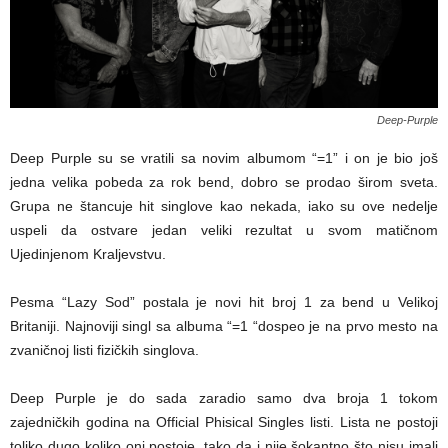
Deep-Purple
Deep Purple su se vratili sa novim albumom “=1” i on je bio još
jedna velika pobeda za rok bend, dobro se prodao širom sveta.
Grupa ne štancuje hit singlove kao nekada, iako su ove nedelje
uspeli da ostvare jedan veliki rezultat u svom matičnom
Ujedinjenom Kraljevstvu.
Pesma “Lazy Sod” postala je novi hit broj 1 za bend u Velikoj
Britaniji. Najnoviji singl sa albuma “=1 “dospeo je na prvo mesto na
zvaničnoj listi fizičkih singlova.
Deep Purple je do sada zaradio samo dva broja 1 tokom
zajedničkih godina na Official Phisical Singles listi. Lista ne postoji
toliko dugo koliko oni postoje, tako da i nije šokantno što nisu imali