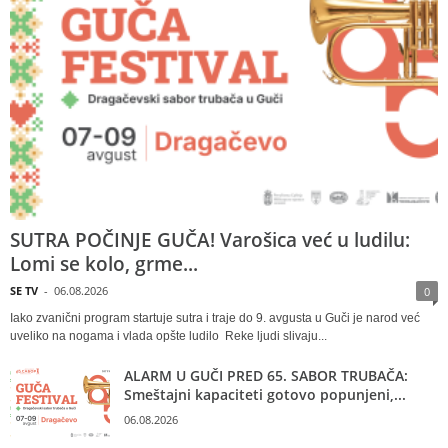
SUTRA POČINJE GUČA! Varošica već u ludilu:
Lomi se kolo, grme...
SE TV
-
06.08.2026
0
Iako zvanični program startuje sutra i traje do 9. avgusta u Guči je narod već
uveliko na nogama i vlada opšte ludilo Reke ljudi slivaju...
ALARM U GUČI PRED 65. SABOR TRUBAČA:
Smeštajni kapaciteti gotovo popunjeni,...
06.08.2026