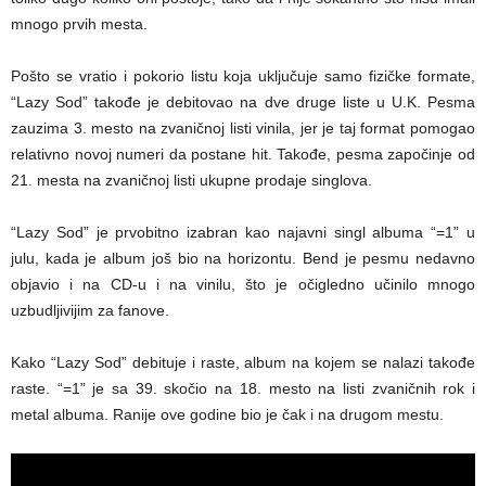
mnogo prvih mesta.
Pošto se vratio i pokorio listu koja uključuje samo fizičke formate,
“Lazy Sod” takođe je debitovao na dve druge liste u U.K. Pesma
zauzima 3. mesto na zvaničnoj listi vinila, jer je taj format pomogao
relativno novoj numeri da postane hit. Takođe, pesma započinje od
21. mesta na zvaničnoj listi ukupne prodaje singlova.
“Lazy Sod” je prvobitno izabran kao najavni singl albuma “=1” u
julu, kada je album još bio na horizontu. Bend je pesmu nedavno
objavio i na CD-u i na vinilu, što je očigledno učinilo mnogo
uzbudljivijim za fanove.
Kako “Lazy Sod” debituje i raste, album na kojem se nalazi takođe
raste. “=1” je sa 39. skočio na 18. mesto na listi zvaničnih rok i
metal albuma. Ranije ove godine bio je čak i na drugom mestu.