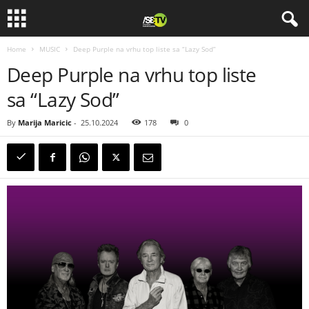
Home
MUSIC
Deep Purple na vrhu top liste sa “Lazy Sod”
Deep Purple na vrhu top liste
sa “Lazy Sod”
By
Marija Maricic
-
25.10.2024
178
0