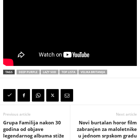
TAGS
DEEP PURPLE
LAZY SOD
TOP LISTA
VELIKA BRITANIJA
Previous article
Next article
Grupa Familija nakon 30
Novi burtalan horor film
godina od objave
zabranjen za maloletnike
legendarnog albuma stiže
u jednom srpskom gradu