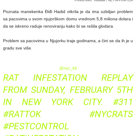
Poznata manekenka Điđi Hadid otkrila je da ima ozbiljan problem
sa pacovima u svom njujorškom domu vrednom 5,8 miliona dolara i
da se iskreno raduje renoviranju kako bi se rešila glodara.
Problem sa pacovima u Njujorku traje godinama, a čini se da ih je u
gradu sve više.
@nyc_kb
RAT INFESTATION REPLAY
FROM SUNDAY, FEBRUARY 5TH
IN NEW YORK CITY.
#311
#RATTOK
#NYCRATS
#PESTCONTROL