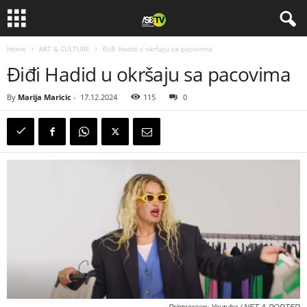
Home
ART & CULTURE
Điđi Hadid u okršaju sa pacovima
Điđi Hadid u okršaju sa pacovima
By
Marija Maricic
-
17.12.2024
115
0
Printscreen: Youtube / NET-A-PORTER