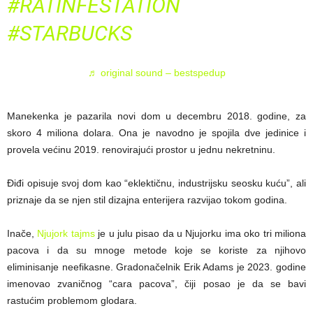
#RATINFESTATION
#STARBUCKS
♬ original sound – bestspedup
Manekenka je pazarila novi dom u decembru 2018. godine, za
skoro 4 miliona dolara. Ona je navodno je spojila dve jedinice i
provela većinu 2019. renovirajući prostor u jednu nekretninu.
Điđi opisuje svoj dom kao “eklektičnu, industrijsku seosku kuću”, ali
priznaje da se njen stil dizajna enterijera razvijao tokom godina.
Inače,
Njujork tajms
je u julu pisao da u Njujorku ima oko tri miliona
pacova i da su mnoge metode koje se koriste za njihovo
eliminisanje neefikasne. Gradonačelnik Erik Adams je 2023. godine
imenovao zvaničnog “cara pacova”, čiji posao je da se bavi
rastućim problemom glodara.