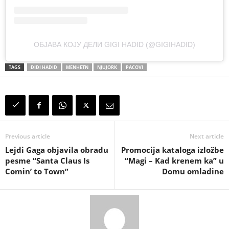
ОБЈАВА КОЈУ ДЕЛИ GIGI HADID (@GIGIHADID)
TAGS
ĐIĐI HADID
MENHETN
NJUJORK
PACOVI
Previous article
Next article
Lejdi Gaga objavila obradu
Promocija kataloga izložbe
pesme “Santa Claus Is
“Magi – Kad krenem ka” u
Comin’ to Town”
Domu omladine