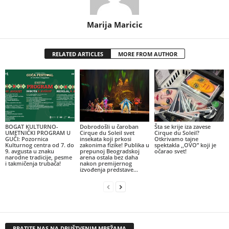
Marija Maricic
RELATED ARTICLES
MORE FROM AUTHOR
BOGAT KULTURNO-
Dobrodošli u čaroban
Šta se krije iza zavese
UMETNIČKI PROGRAM U
Cirque du Soleil svet
Cirque du Soleil?
GUČI: Pozornica
insekata koji prkosi
Otkrivamo tajne
Kulturnog centra od 7. do
zakonima fizike! Publika u
spektakla ,,OVO” koji je
9. avgusta u znaku
prepunoj Beogradskoj
očarao svet!
narodne tradicije, pesme
arena ostala bez daha
i takmičenja trubača!
nakon premijernog
izvođenja predstave...
PRATITE NAS NA DRUŠTVENIM MREŽAMA