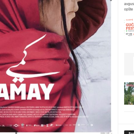
avgus
opšte 
Pop