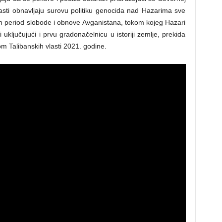
lasti obnavljaju surovu politiku genocida nad Hazarima sve
n period slobode i obnove Avganistana, tokom kojeg Hazari
ključujući i prvu gradonačelnicu u istoriji zemlje, prekida
m Talibanskih vlasti 2021. godine.