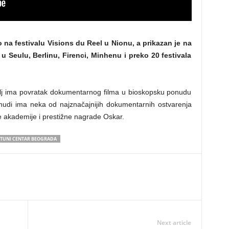
 na festivalu Visions du Reel u Nionu, a prikazan je na
 Seulu, Berlinu, Firenci, Minhenu i preko 20 festivala
 cilj ima povratak dokumentarnog filma u bioskopsku ponudu
ponudi ima neka od najznačajnijih dokumentarnih ostvarenja
 akademije i prestižne nagrade Oskar.
TUNI CENTAR BEOGRADA
Next article