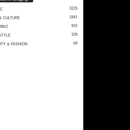
3225
IC
1841
& CULTURE
915
WBIZ
329
STYLE
64
TY & FASHION