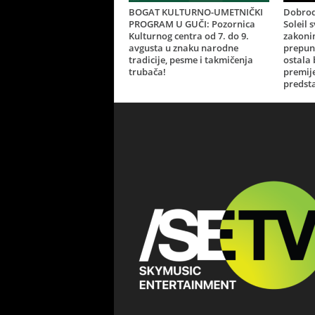
BOGAT KULTURNO-UMETNIČKI
Dobrod
PROGRAM U GUČI: Pozornica
Soleil 
Kulturnog centra od 7. do 9.
zakonim
avgusta u znaku narodne
prepun
tradicije, pesme i takmičenja
ostala
trubača!
premij
predsta