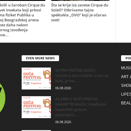
ošli u čaroban Cirque du
Šta se krije iza zavese Cirque du
svet insekata koji prkosi
Soleil? Otkrivamo tajne
a fizike! Publika u
spektakla ,,OVO” koji je očarao
oj Beogradskoj arena
svet!
 bez daha nakon
ernog izvođenja
ve...
EVEN MORE NEWS
PO
MUSI
SUTRA POČINJE GUČA!
Varošica već u ludilu: Lomi se
ART 
kolo, grme...
SHO
06.08.2026
LIFE
ALARM U GUČI PRED 65.
BEAU
SABOR TRUBAČA: Smeštajni
kapaciteti gotovo
popunjeni,...
06.08.2026