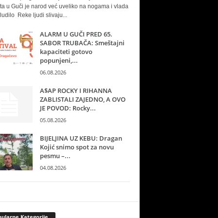
ta u Guči je narod već uveliko na nogama i vlada
ludilo Reke ljudi slivaju...
ALARM U GUČI PRED 65.
SABOR TRUBAČA: Smeštajni
kapaciteti gotovo
popunjeni,...
06.08.2026
A$AP ROCKY I RIHANNA
ZABLISTALI ZAJEDNO, A OVO
JE POVOD: Rocky...
05.08.2026
BIJELJINA UZ KEBU: Dragan
Kojić snimo spot za novu
pesmu –...
04.08.2026
ularne Kategorije