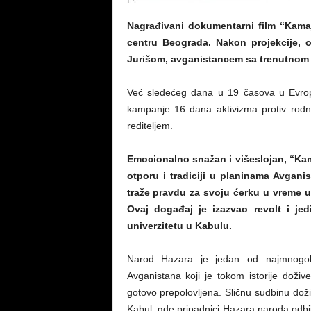
Nagrađivani dokumentarni film “Kama
centru Beograda. Nakon projekcije, o
Jurišom, avganistancem sa trenutnom 
Već sledećeg dana u 19 časova u Evrops
kampanje 16 dana aktivizma protiv rodno
rediteljem.
Emocionalno snažan i višeslojan, “Ka
otporu i tradiciji u planinama Avgani
traže pravdu za svoju ćerku u vreme u
Ovaj događaj je izazvao revolt i jed
univerzitetu u Kabulu.
Narod Hazara je jedan od najmnogobro
Avganistana koji je tokom istorije doži
gotovo prepolovljena. Sličnu sudbinu doži
Kabul, gde pripadnici Hazara naroda odbij