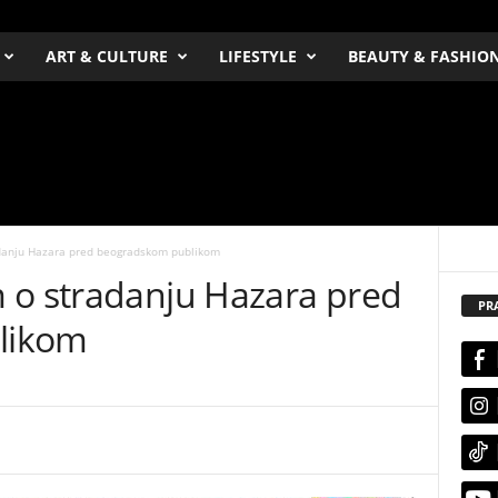
ART & CULTURE
LIFESTYLE
BEAUTY & FASHIO
danju Hazara pred beogradskom publikom
 o stradanju Hazara pred
PR
likom