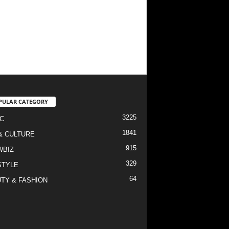
PULAR CATEGORY
3225
C
1841
& CULTURE
915
WBIZ
329
STYLE
64
TY & FASHION