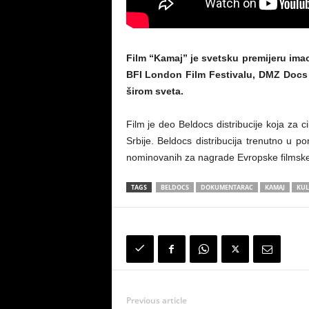
Film “Kamaj” je svetsku premijeru imao
BFI London Film Festivalu, DMZ Docs u
širom sveta.
Film je deo Beldocs distribucije koja za
Srbije. Beldocs distribucija trenutno u 
nominovanih za nagrade Evropske filmske
TAGS
BELDOCS
DOKUMENTARAC
KAMAJ
KUL
Previous article