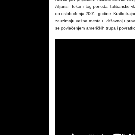
Alijansi. Tokom tog perioda Talibanske v
do oslobođenja 2001. godine. Kratkotraja
zauzimaju važna mesta u državnoj upravi u
se povlačenjem američkih trupa i povratko