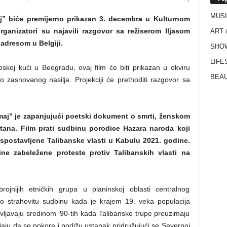
MUS
j” biće premijerno prikazan 3. decembra u Kulturnom
rganizatori su najavili razgovor sa režiserom Iljasom
ART 
adresom u Belgiji.
SHO
LIFE
koj kući u Beogradu, ovaj film će biti prikazan u okviru
BEAU
 zasnovanog nasilja. Projekciji će prethoditi razgovor sa
maj” je zapanjujući poetski dokument o smrti, ženskom
stana. Film prati sudbinu porodice Hazara naroda koji
spostavljene Talibanske vlasti u Kabulu 2021. godine.
ine zabeležene proteste protiv Talibanskih vlasti na
jnijih etničkih grupa u planinskoj oblasti centralnog
veo strahovitu sudbinu kada je krajem 19. veka populacija
vljavaju sredinom ’90-tih kada Talibanske trupe preuzimaju
aju da se pokore i podižu ustanak pridružujući se Severnoj