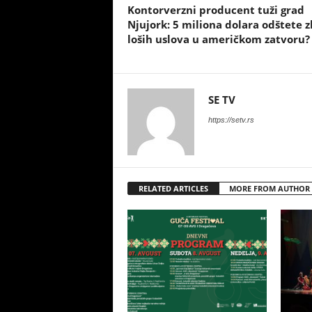
Kontorverzni producent tuži grad
Njujork: 5 miliona dolara odštete 
loših uslova u američkom zatvoru?
SE TV
https://setv.rs
RELATED ARTICLES
MORE FROM AUTHOR