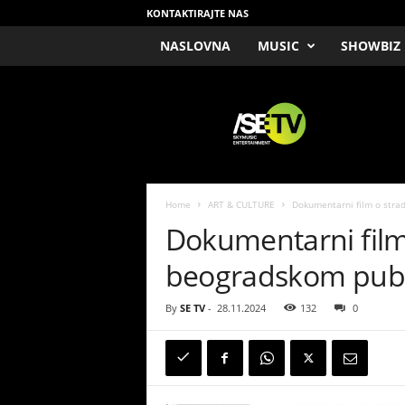
KONTAKTIRAJTE NAS
NASLOVNA
MUSIC
SHOWBIZ
/
S
E
T
V
Home
ART & CULTURE
Dokumentarni film o stra
Dokumentarni film
beogradskom pub
By
SE TV
-
28.11.2024
132
0