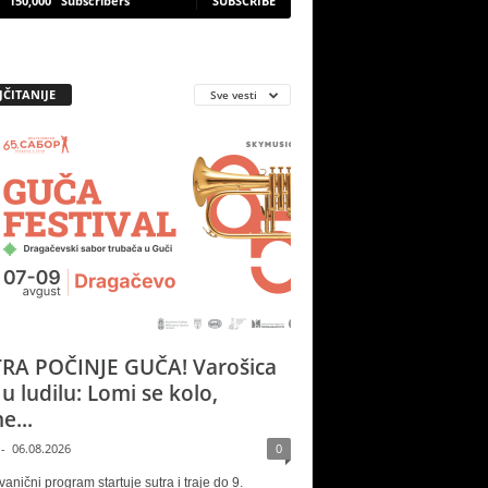
150,000
Subscribers
SUBSCRIBE
JČITANIJE
Sve vesti
RA POČINJE GUČA! Varošica
 u ludilu: Lomi se kolo,
e...
-
06.08.2026
0
vanični program startuje sutra i traje do 9.