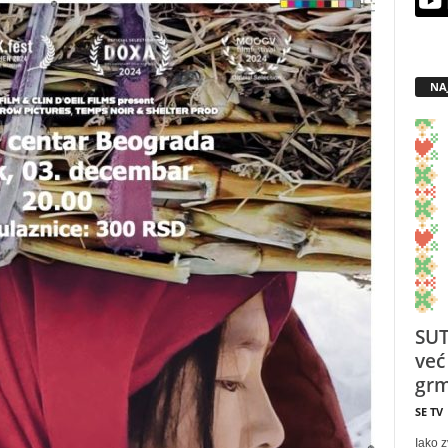
NA
SUT
već
grm
SE TV
Iako z