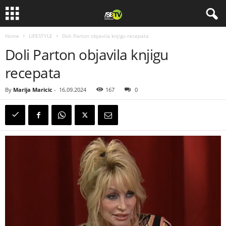
Home
LIFESTYLE
Doli Parton objavila knjigu recepata
Doli Parton objavila knjigu
recepata
By
Marija Maricic
-
16.09.2024
167
0