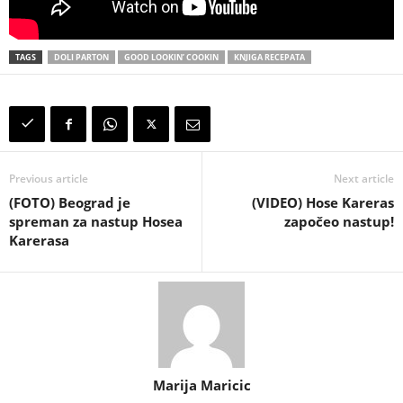
TAGS
DOLI PARTON
GOOD LOOKIN’ COOKIN
KNJIGA RECEPATA
Previous article
Next article
(FOTO) Beograd je
(VIDEO) Hose Kareras
spreman za nastup Hosea
započeo nastup!
Karerasa
Marija Maricic