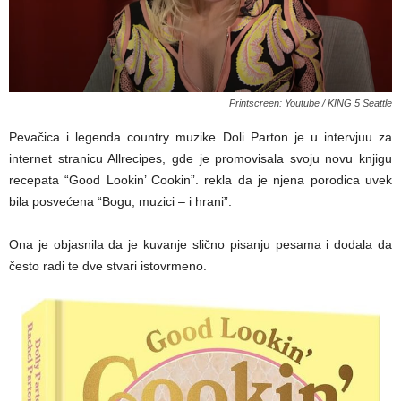
Printscreen: Youtube / KING 5 Seattle
Pevačica i legenda country muzike Doli Parton je u intervjuu za
internet stranicu Allrecipes, gde je promovisala svoju novu knjigu
recepata “Good Lookin’ Cookin”. rekla da je njena porodica uvek
bila posvećena “Bogu, muzici – i hrani”.
Ona je objasnila da je kuvanje slično pisanju pesama i dodala da
često radi te dve stvari istovrmeno.