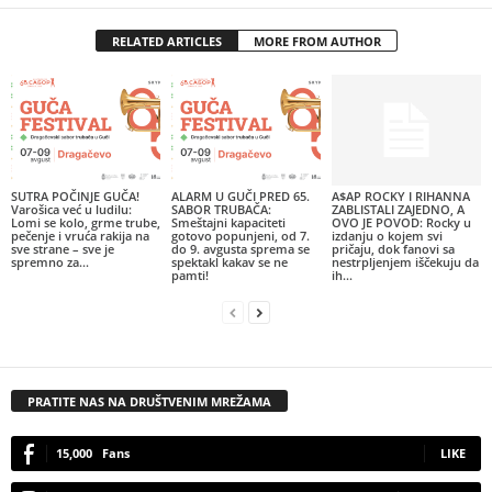
RELATED ARTICLES
MORE FROM AUTHOR
SUTRA POČINJE GUČA!
ALARM U GUČI PRED 65.
A$AP ROCKY I RIHANNA
Varošica već u ludilu:
SABOR TRUBAČA:
ZABLISTALI ZAJEDNO, A
Lomi se kolo, grme trube,
Smeštajni kapaciteti
OVO JE POVOD: Rocky u
pečenje i vruća rakija na
gotovo popunjeni, od 7.
izdanju o kojem svi
sve strane – sve je
do 9. avgusta sprema se
pričaju, dok fanovi sa
spremno za...
spektakl kakav se ne
nestrpljenjem iščekuju da
pamti!
ih...
PRATITE NAS NA DRUŠTVENIM MREŽAMA
15,000
Fans
LIKE