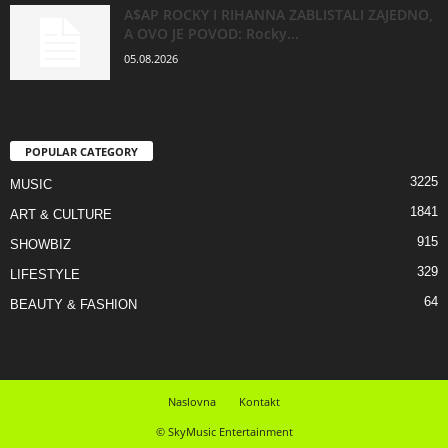
A$AP ROCKY I RIHANNA ZABLISTALI ZAJEDNO,
A OVO JE POVOD: Rocky...
05.08.2026
POPULAR CATEGORY
3225
MUSIC
1841
ART & CULTURE
915
SHOWBIZ
329
LIFESTYLE
64
BEAUTY & FASHION
Naslovna
Kontakt
© SkyMusic Entertainment