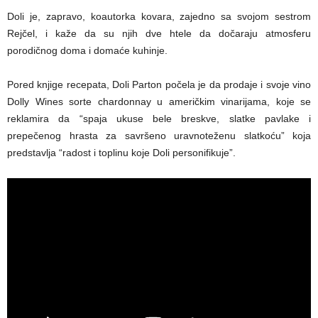
Doli je, zapravo, koautorka kovara, zajedno sa svojom sestrom
Rejčel, i kaže da su njih dve htele da dočaraju atmosferu
porodičnog doma i domaće kuhinje.
Pored knjige recepata, Doli Parton počela je da prodaje i svoje vino
Dolly Wines sorte chardonnay u američkim vinarijama, koje se
reklamira da “spaja ukuse bele breskve, slatke pavlake i
prepečenog hrasta za savršeno uravnoteženu slatkoću” koja
predstavlja “radost i toplinu koje Doli personifikuje”.