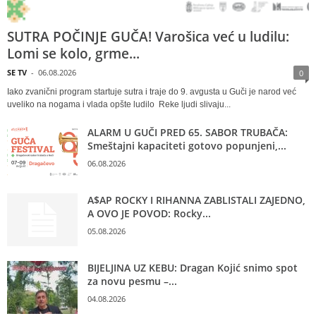
SUTRA POČINJE GUČA! Varošica već u ludilu:
Lomi se kolo, grme...
SE TV
-
06.08.2026
0
Iako zvanični program startuje sutra i traje do 9. avgusta u Guči je narod već
uveliko na nogama i vlada opšte ludilo Reke ljudi slivaju...
ALARM U GUČI PRED 65. SABOR TRUBAČA:
Smeštajni kapaciteti gotovo popunjeni,...
06.08.2026
A$AP ROCKY I RIHANNA ZABLISTALI ZAJEDNO,
A OVO JE POVOD: Rocky...
05.08.2026
BIJELJINA UZ KEBU: Dragan Kojić snimo spot
za novu pesmu –...
04.08.2026