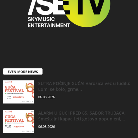
EVEN MORE NEWS
SUTRA POČINJE GUČA! Varošica već u ludilu:
Lomi se kolo, grme...
06.08.2026
ALARM U GUČI PRED 65. SABOR TRUBAČA:
Smeštajni kapaciteti gotovo popunjeni,...
06.08.2026