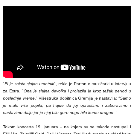
“
El je zaista sjajan umetnik
“, rekla je Parton o muzičarki u intervjuu
za Extra. “
Ona je sjajna devojka i prolazila je kroz težak period u
poslednje vreme
.” Višestruka dobitnica Gremija je nastavila: “
Samo
je malo više popila, pa hajde da joj oprostimo i zaboravimo i
nastavimo dalje jer je njoj bilo gore nego bilo kome drugom
.”
Tokom koncerta 19. januara – na kojem su se takođe nastupali i
Ešli Min, Tajgrllili Gold, Deli i Vinsent, Teri Klark moglo se videti kako