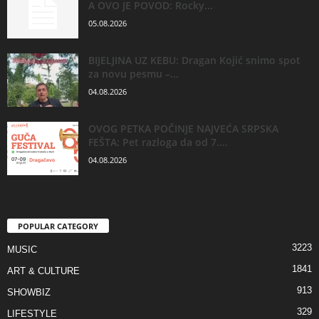
A OVO JE POVOD: Rocky...
05.08.2026
BIJELJINA UZ KEBU: Dragan Kojić snimo spot
za novu pesmu –...
04.08.2026
OVOG PETKA POČINJE NAJVEĆA SRPSKA
FEŠTA: Pet razloga da od 7....
04.08.2026
POPULAR CATEGORY
3223
MUSIC
1841
ART & CULTURE
913
SHOWBIZ
329
LIFESTYLE