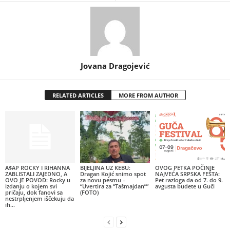
Jovana Dragojević
RELATED ARTICLES
MORE FROM AUTHOR
A$AP ROCKY I RIHANNA
BIJELJINA UZ KEBU:
OVOG PETKA POČINJE
ZABLISTALI ZAJEDNO, A
Dragan Kojić snimo spot
NAJVEĆA SRPSKA FEŠTA:
OVO JE POVOD: Rocky u
za novu pesmu –
Pet razloga da od 7. do 9.
izdanju o kojem svi
“Uvertira za “Tašmajdan””
avgusta budete u Guči
pričaju, dok fanovi sa
(FOTO)
nestrpljenjem iščekuju da
ih...