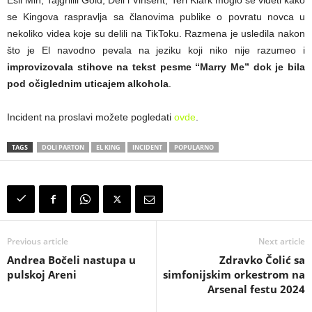
se Kingova raspravlja sa članovima publike o povratu novca u
nekoliko videa koje su delili na TikToku. Razmena je usledila nakon
što je El navodno pevala na jeziku koji niko nije razumeo i
improvizovala stihove na tekst pesme “Marry Me” dok je bila
pod očiglednim uticajem alkohola
.
Incident na proslavi možete pogledati
ovde
.
TAGS
DOLI PARTON
EL KING
INCIDENT
POPULARNO
Previous article
Next article
Andrea Bočeli nastupa u
Zdravko Čolić sa
pulskoj Areni
simfonijskim orkestrom na
Arsenal festu 2024