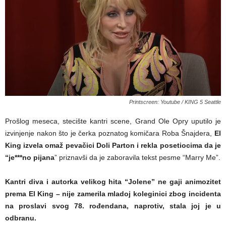
Printscreen: Youtube / KING 5 Seattle
Prošlog meseca, stecište kantri scene, Grand Ole Opry uputilo je
izvinjenje nakon što je čerka poznatog komičara Roba Šnajdera,
El
King izvela omaž pevačici Doli Parton i rekla posetiocima da je
“je***no pijana
” priznavši da je zaboravila tekst pesme “Marry Me”.
Kantri diva i autorka velikog hita “Jolene” ne gaji animozitet
prema El King – nije zamerila mladoj koleginici zbog incidenta
na proslavi svog 78. rođendana, naprotiv, stala joj je u
odbranu.