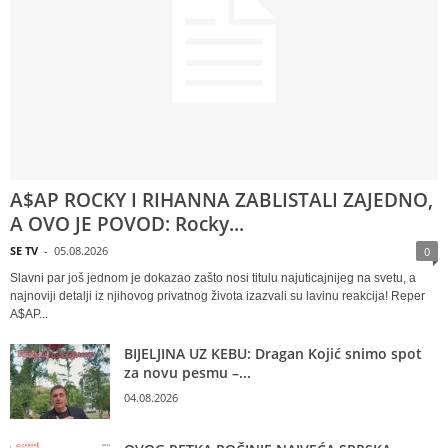
A$AP ROCKY I RIHANNA ZABLISTALI ZAJEDNO,
A OVO JE POVOD: Rocky...
SE TV
-
05.08.2026
0
Slavni par još jednom je dokazao zašto nosi titulu najuticajnijeg na svetu, a
najnoviji detalji iz njihovog privatnog života izazvali su lavinu reakcija! Reper
A$AP...
BIJELJINA UZ KEBU: Dragan Kojić snimo spot
za novu pesmu –...
04.08.2026