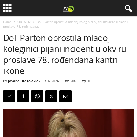
Home
SHOWBIZ
Doli Parton oprostila mladoj koleginici pijani incident u okviru
proslave 78. rođendana...
Doli Parton oprostila mladoj
koleginici pijani incident u okviru
proslave 78. rođendana kantri
ikone
By
Jovana Dragojević
-
13.02.2024
206
0