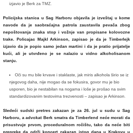
izjavio je Berk za TMZ.
Policijska stanica u Sag Harboru objavila je izveštaj u kome
navode da je saobraćajna patrola zaustavila pevača zbog
nepoštovanja znaka stop i vožnje van propisane kolovozne
trake. Policajac Majkl Arkinson, zapisao je da je Timberlejk
izjavio da je popio samo jedan martini i da je pratio prijatelje
kući, ali je utvrđeno je se nalazio u vidno alkoholisanom
stanju.
Oči su mu bile krvave i staklaste, jak miris alkohola širio se iz
njegovog daha, nije mogao da se fokusira, govor mu je bio
usporen, bio je nestabilan na nogama i loše je prošao na svim
standardizovanim testovima trezvenosti – zapisao je Arkinson.
Sledeći sudski pretres zakazan je za 26. jul u sudu u Sag
Harboru, a advokat Berk smatra da Timberlend neće morati da
prisustvuje prvom, proceduralnom ročištu, tako da neće biti
prepreke da održi koncert zakazan istog dana u Krakovu u