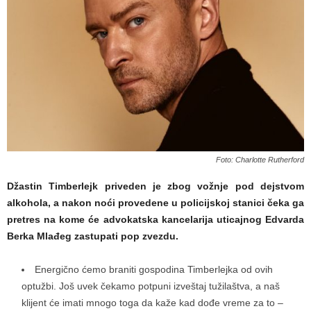
Foto: Charlotte Rutherford
Džastin Timberlejk priveden je zbog vožnje pod dejstvom
alkohola, a nakon noći provedene u policijskoj stanici čeka ga
pretres na kome će advokatska kancelarija uticajnog Edvarda
Berka Mlađeg zastupati pop zvezdu.
Energično ćemo braniti gospodina Timberlejka od ovih
optužbi. Još uvek čekamo potpuni izveštaj tužilaštva, a naš
klijent će imati mnogo toga da kaže kad dođe vreme za to –