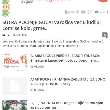
SUTRA POČINJE GUČA! Varošica već u ludilu:
Lomi se kolo, grme...
SE TV
-
06.08.2026
0
Iako zvanični program startuje sutra i traje do 9. avgusta u Guči je narod već
uveliko na nogama i vlada opšte ludilo Reke ljudi slivaju...
ALARM U GUČI PRED 65. SABOR TRUBAČA:
Smeštajni kapaciteti gotovo popunjeni,...
06.08.2026
A$AP ROCKY I RIHANNA ZABLISTALI ZAJEDNO,
A OVO JE POVOD: Rocky...
05.08.2026
BIJELJINA UZ KEBU: Dragan Kojić snimo spot
za novu pesmu –...