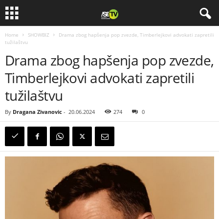
Home
SHOWBIZ
Drama zbog hapšenja pop zvezde, Timberlejkovi advokati zapretili
tužilaštvu
Drama zbog hapšenja pop zvezde,
Timberlejkovi advokati zapretili
tužilaštvu
By
Dragana Zivanovic
-
20.06.2024
274
0