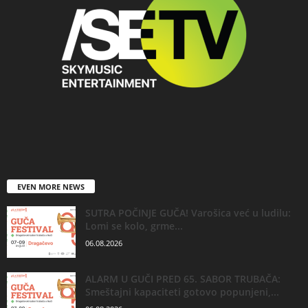
EVEN MORE NEWS
SUTRA POČINJE GUČA! Varošica već u ludilu:
Lomi se kolo, grme...
06.08.2026
ALARM U GUČI PRED 65. SABOR TRUBAČA:
Smeštajni kapaciteti gotovo popunjeni,...