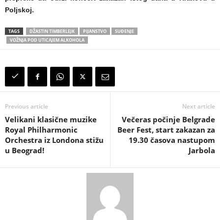
Poljskoj.
TAGS
DŽASTIN TIMBERLEJK
PIJANSTVO
SUĐENJE
VOŽNJA POD UTICAJEM ALKOHOLA
Previous article
Next article
Velikani klasične muzike
Večeras počinje Belgrade
Royal Philharmonic
Beer Fest, start zakazan za
Orchestra iz Londona stižu
19.30 časova nastupom
u Beograd!
Jarbola