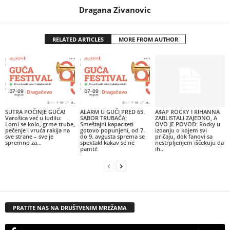
Dragana Zivanovic
RELATED ARTICLES
MORE FROM AUTHOR
SUTRA POČINJE GUČA!
ALARM U GUČI PRED 65.
A$AP ROCKY I RIHANNA
Varošica već u ludilu:
SABOR TRUBAČA:
ZABLISTALI ZAJEDNO, A
Lomi se kolo, grme trube,
Smeštajni kapaciteti
OVO JE POVOD: Rocky u
pečenje i vruća rakija na
gotovo popunjeni, od 7.
izdanju o kojem svi
sve strane – sve je
do 9. avgusta sprema se
pričaju, dok fanovi sa
spremno za...
spektakl kakav se ne
nestrpljenjem iščekuju da
pamti!
ih...
PRATITE NAS NA DRUŠTVENIM MREŽAMA