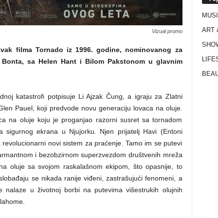
MUS
ART 
Vizual promo
SHO
avak filma Tornado iz 1996. godine, nominovanog za
LIFE
e Bonta, sa Helen Hant i Bilom Pakstonom u glavnim
BEAU
noj katastrofi potpisuje Li Ajzak Čung, a igraju za Zlatni
len Pauel, koji predvode novu generaciju lovaca na oluje.
ca na oluje koju je proganjao razorni susret sa tornadom
 sigurnog ekrana u Njujorku. Njen prijatelj Havi (Entoni
revolucionarni novi sistem za praćenje. Tamo im se putevi
šarmantnom i bezobzirnom superzvezdom društvenih mreža
u na oluje sa svojom raskalašnom ekipom, što opasnije, to
oslobađaju se nikada ranije viđeni, zastrašujući fenomeni, a
 se nalaze u životnoj borbi na putevima višestrukih olujnih
klahome.