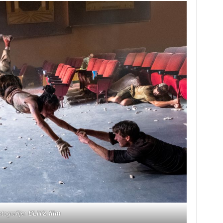
tografije:
BLITZ film