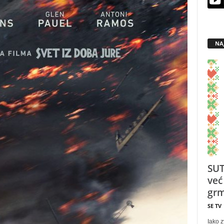
NA
SUT
već
grm
SE TV
Iako z