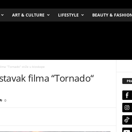
ART & CULTURE
LIFESTYLE
BEAUTY & FASHIO
ilma “Tornado“ stiže u bioskope
stavak filma “Tornado“
PR
0