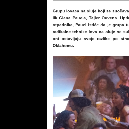
Grupu lovaca na oluje koji se suočav
lik Glena Pauela, Tajler Ouvens. Upr
otpadnika, Pauel ističe da je grupa 
radikalne tehnike lova na oluje se su
oni ostavljaju svoje razlike po st
Oklahomu.