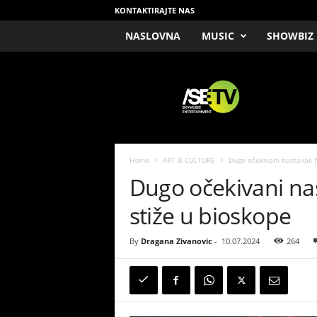
KONTAKTIRAJTE NAS
NASLOVNA
MUSIC
SHOWBIZ
/
S
E
T
V
Home
ART & CULTURE
Dugo očekivani nastavak f
Dugo očekivani na
stiže u bioskope
By
Dragana Zivanovic
-
10.07.2024
264