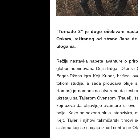
“Tornado 2” je dugo očekivani nast
Oskara, režiranog od strane Jana d
ulogama.
Režiju nastavka napete avanture o prirod
globus nominovana Dejzi Edgar-Džons i G
Edgar-Džons igra Kejt Kuper, bivšeg lov
tokom studija, a sada proučava oluje sa
Ramos) je namami na otvoreno da testira 
ukrštaju sa Tajlerom Ovensom (Pauel), 
koji uživa da objavljuje avanture u lov
bolje. Kako se sezona oluja intenzivira, 
Kejt, Tajler i njihovi takmičarski timovi
sistema koji se spajaju iznad centralne O