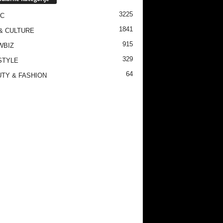
3225
IC
1841
& CULTURE
915
WBIZ
329
STYLE
64
TY & FASHION