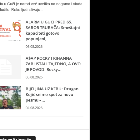
ta u Guči je narod već uveliko na nogama i vlada
ludilo Reke ljudi slivaju...
ALARM U GUČI PRED 65.
SABOR TRUBAČA: Smeštajni
kapaciteti gotovo
popunjeni,...
06.08.2026
A$AP ROCKY I RIHANNA
ZABLISTALI ZAJEDNO, A OVO
JE POVOD: Rocky...
05.08.2026
BIJELJINA UZ KEBU: Dragan
Kojić snimo spot za novu
pesmu –...
04.08.2026
ularne Kategorije