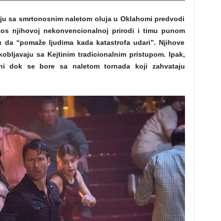
aju sa smrtonosnim naletom oluja u Oklahomi predvodi
kos njihovoj nekonvencionalnoj prirodi i timu punom
tu da “pomaže ljudima kada katastrofa udari”. Njihove
kobljavaju sa Kejtinim tradicionalnim pristupom. Ipak,
rani dok se bore sa naletom tornada koji zahvataju