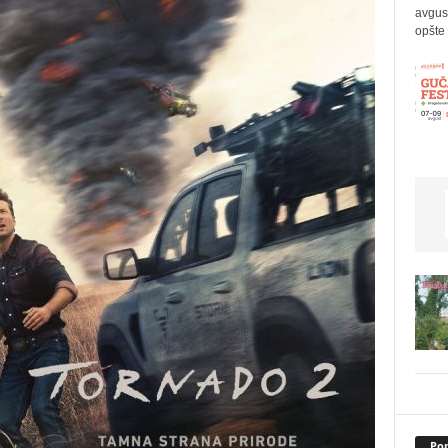
avgus
opšte 
Pop