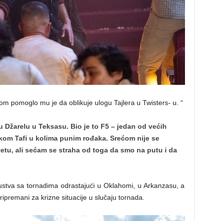
m pomoglo mu je da oblikuje ulogu Tajlera u Twisters- u. “
Džarelu u Teksasu. Bio je to F5 – jedan od većih
kom Tafi u kolima punim rođaka. Srećom nije se
etu, ali sećam se straha od toga da smo na putu i da
kustva sa tornadima odrastajući u Oklahomi, u Arkanzasu, a
ripremani za krizne situacije u slučaju tornada.