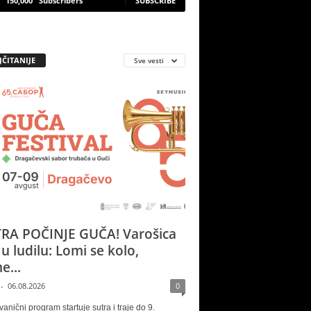
150,000
Subscribers
SUBSCRIBE
JČITANIJE
Sve vesti
RA POČINJE GUČA! Varošica
 u ludilu: Lomi se kolo,
e...
-
06.08.2026
0
vanični program startuje sutra i traje do 9.