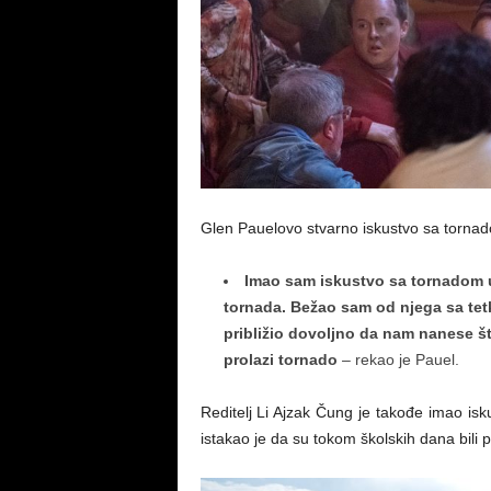
Glen Pauelovo stvarno iskustvo sa tornado
Imao sam iskustvo sa tornadom u 
tornada. Bežao sam od njega sa tet
približio dovoljno da nam nanese št
prolazi tornado
– rekao je Pauel.
Reditelj Li Ajzak Čung je takođe imao is
istakao je da su tokom školskih dana bili p