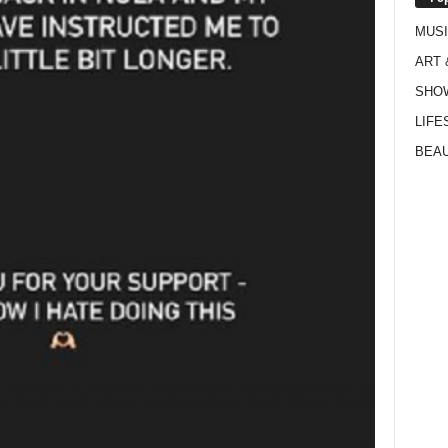
MUS
ART 
SHO
LIFE
BEAU