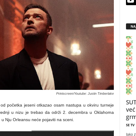
NA
Printscreen/Youtube: Justin Timberlake
SUT
e od početka jeseni otkazao osam nastupa u okviru turneje
već
ednji u nizu je trebao da održi 2. decembra u Oklahoma
grm
e u Nju Orleansu neće pojaviti na sceni.
SE TV
Iako z