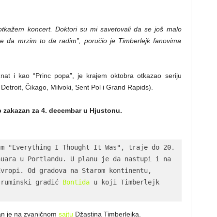
kažem koncert. Doktori su mi savetovali da se još malo
 da mrzim to da radim”, poručio je Timberlejk fanovima
at i kao “Princ popa”, je krajem oktobra otkazao seriju
etroit, Čikago, Milvoki, Sent Pol i Grand Rapids).
p zakazan za 4. decembar u Hjustonu.
m "Everything I Thought It Was", traje do 20. 
uara u Portlandu. U planu je da nastupi i na 
vropi. Od gradova na Starom kontinentu, 
 ruminski gradić 
Bontida
 u koji Timberlejk 
an je na zvaničnom
sajtu
Džastina Timberlejka.