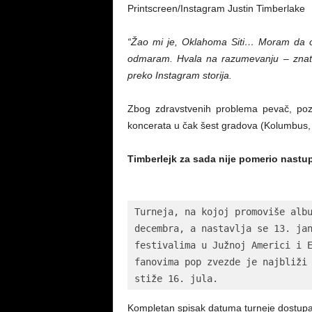
Printscreen/Instagram Justin Timberlake
“Žao mi je, Oklahoma Siti… Moram da ot
odmaram. Hvala na razumevanju – znate
preko Instagram storija.
Zbog zdravstvenih problema pevač, pozn
koncerata u čak šest gradova (Kolumbus, D
Timberlejk za sada nije pomerio nastu
Turneja, na kojoj promoviše albu
decembra, a nastavlja se 13. jan
festivalima u Južnoj Americi i E
fanovima pop zvezde je najbliži
stiže 16. jula.
Kompletan spisak datuma turneje dostup