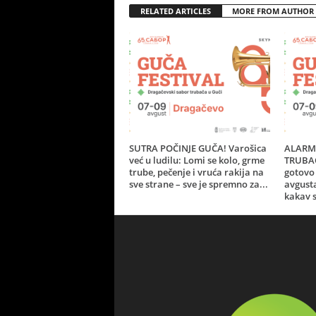
RELATED ARTICLES
MORE FROM AUTHOR
SUTRA POČINJE GUČA! Varošica
ALARM 
već u ludilu: Lomi se kolo, grme
TRUBAČ
trube, pečenje i vruća rakija na
gotovo 
sve strane – sve je spremno za...
avgust
kakav s