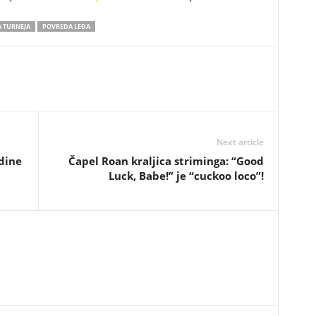
 TURNEJA
POVREDA LEĐA
Next article
dine
Čapel Roan kraljica striminga: “Good
Luck, Babe!” je “cuckoo loco”!