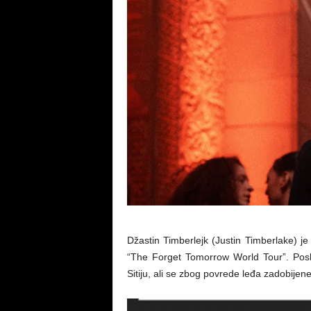
Džastin Timberlejk (Justin Timberlake) j
“The Forget Tomorrow World Tour”. Posl
Sitiju, ali se zbog povrede leđa zadobijen