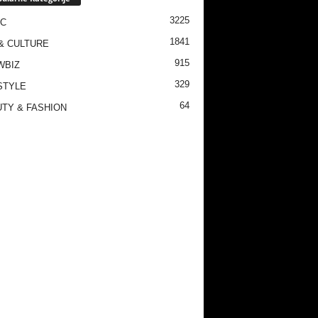
3225
IC
1841
& CULTURE
915
WBIZ
329
STYLE
64
TY & FASHION