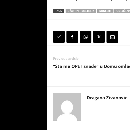
TAGS
DŽASTIN TIMBERLEJK
KONCERT
ODLOŽENA
Previous article
“Šta me OPET snađe” u Domu omla
Dragana Zivanovic