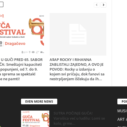
U GUČI PRED 65. SABOR
A$AP ROCKY I RIHANNA
A: Smeštajni kapaciteti
ZABLISTALI ZAJEDNO, A OVO JE
popunjeni, od 7. do 9.
POVOD: Rocky u izdanju o
a sprema se spektakl
kojem svi pričaju, dok fanovi sa
e ne pamti!
nestrpljenjem iščekuju da ih...
EVEN MORE NEWS
PO
MUSI
SUTRA POČINJE GUČA!
Varošica već u ludilu: Lomi se
ART 
kolo, grme...