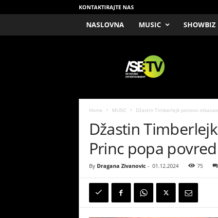
KONTAKTIRAJTE NAS
NASLOVNA
MUSIC
SHOWBIZ
/
S
E
T
V
Home
MUSIC
Džastin Timberlejk ponovo otkazao 
Džastin Timberlej
Princ popa povred
By
Dragana Zivanovic
-
01.12.2024
75