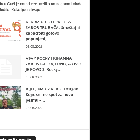
ta u Guči je narod već uveliko na nogama i vlada
ludilo Reke ljudi slivaju...
ALARM U GUČI PRED 65.
SABOR TRUBAČA: Smeštajni
kapaciteti gotovo
popunjeni,...
06.08.2026
A$AP ROCKY I RIHANNA
ZABLISTALI ZAJEDNO, A OVO
JE POVOD: Rocky...
05.08.2026
BIJELJINA UZ KEBU: Dragan
Kojić snimo spot za novu
pesmu –...
04.08.2026
ularne Kategorije