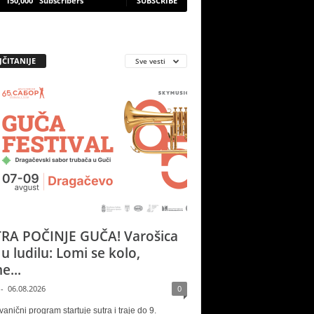
150,000
Subscribers
SUBSCRIBE
JČITANIJE
Sve vesti
RA POČINJE GUČA! Varošica
 u ludilu: Lomi se kolo,
e...
-
06.08.2026
0
vanični program startuje sutra i traje do 9.