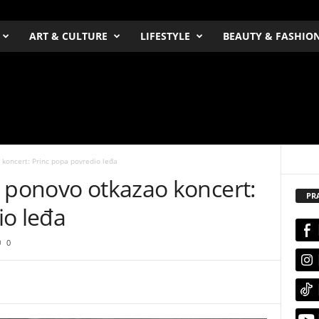
ART & CULTURE
LIFESTYLE
BEAUTY & FASHIO
koncert: Princ popa povredio leđa
k ponovo otkazao koncert:
PR
io leđa
0