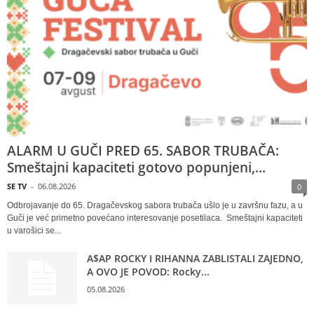
ALARM U GUČI PRED 65. SABOR TRUBAČA:
Smeštajni kapaciteti gotovo popunjeni,...
SE TV
-
06.08.2026
0
Odbrojavanje do 65. Dragačevskog sabora trubača ušlo je u završnu fazu, a u
Guči je već primetno povećano interesovanje posetilaca. Smeštajni kapaciteti
u varošici se...
A$AP ROCKY I RIHANNA ZABLISTALI ZAJEDNO,
A OVO JE POVOD: Rocky...
05.08.2026