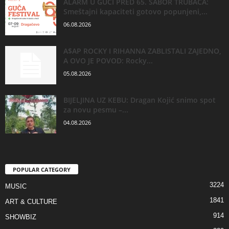
ALARM U GUČI PRED 65. SABOR TRUBAČA:
Smeštajni kapaciteti gotovo popunjeni,...
06.08.2026
A$AP ROCKY I RIHANNA ZABLISTALI ZAJEDNO,
A OVO JE POVOD: Rocky...
05.08.2026
BIJELJINA UZ KEBU: Dragan Kojić snimo spot
za novu pesmu –...
04.08.2026
POPULAR CATEGORY
3224
MUSIC
1841
ART & CULTURE
914
SHOWBIZ