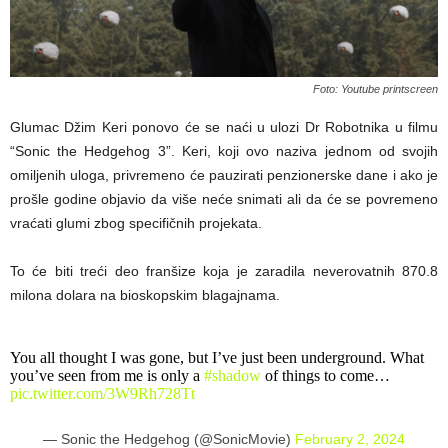
Foto: Youtube printscreen
Glumac Džim Keri ponovo će se naći u ulozi Dr Robotnika u filmu
“Sonic the Hedgehog 3”. Keri, koji ovo naziva jednom od svojih
omiljenih uloga, privremeno će pauzirati penzionerske dane i ako je
prošle godine objavio da više neće snimati ali da će se povremeno
vraćati glumi zbog specifičnih projekata.
To će biti treći deo franšize koja je zaradila neverovatnih 870.8
milona dolara na bioskopskim blagajnama.
You all thought I was gone, but I’ve just been underground. What
you’ve seen from me is only a
#shadow
of things to come…
pic.twitter.com/3W9Rh728Tt
— Sonic the Hedgehog (@SonicMovie)
February 2, 2024