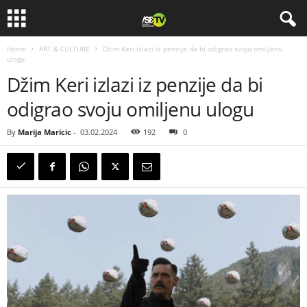
Home
ART & CULTURE
Džim Keri izlazi iz penzije da bi odigrao svoju omiljenu
ulogu
Džim Keri izlazi iz penzije da bi
odigrao svoju omiljenu ulogu
By
Marija Maricic
-
03.02.2024
192
0