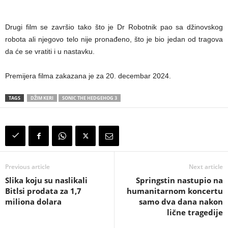
Drugi film se završio tako što je Dr Robotnik pao sa džinovskog
robota ali njegovo telo nije pronađeno, što je bio jedan od tragova
da će se vratiti i u nastavku.
Premijera filma zakazana je za 20. decembar 2024.
TAGS
DŽIM KERI
SONIC THE HEDGEHOG 3
Previous article
Next article
Slika koju su naslikali
Springstin nastupio na
Bitlsi prodata za 1,7
humanitarnom koncertu
miliona dolara
samo dva dana nakon
lične tragedije