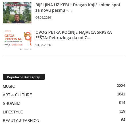
BIJELJINA UZ KEBU: Dragan Kojić snimo spot
za novu pesmu –...
04.08.2026
OVOG PETKA POČINJE NAJVEĆA SRPSKA
FEŠTA: Pet razloga da od 7....
04.08.2026
Popularne Kategorije
3224
MUSIC
1841
ART & CULTURE
914
SHOWBIZ
329
LIFESTYLE
64
BEAUTY & FASHION