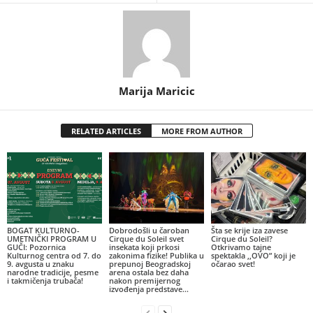
Marija Maricic
RELATED ARTICLES
MORE FROM AUTHOR
BOGAT KULTURNO-
Dobrodošli u čaroban
Šta se krije iza zavese
UMETNIČKI PROGRAM U
Cirque du Soleil svet
Cirque du Soleil?
GUČI: Pozornica
insekata koji prkosi
Otkrivamo tajne
Kulturnog centra od 7. do
zakonima fizike! Publika u
spektakla ,,OVO” koji je
9. avgusta u znaku
prepunoj Beogradskoj
očarao svet!
narodne tradicije, pesme
arena ostala bez daha
i takmičenja trubača!
nakon premijernog
izvođenja predstave...