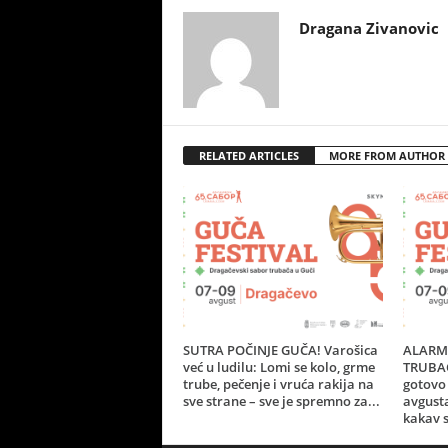
Dragana Zivanovic
RELATED ARTICLES
MORE FROM AUTHOR
SUTRA POČINJE GUČA! Varošica
ALARM 
već u ludilu: Lomi se kolo, grme
TRUBAČ
trube, pečenje i vruća rakija na
gotovo 
sve strane – sve je spremno za...
avgust
kakav s