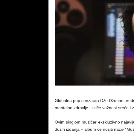
Globalna pop senzacija Džo Džonas predsta
mentalno zdravlje i ističe važnost sreće i 
Ovim singlom muzičar ekskluzivno najavlj
dužih izdanja – album će nositi naziv “Mu