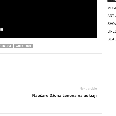
MUS
ART 
SHO
LIFE
BEAU
E IN LOVE
WORK IT OUT
Next article
Naočare Džona Lenona na aukciji