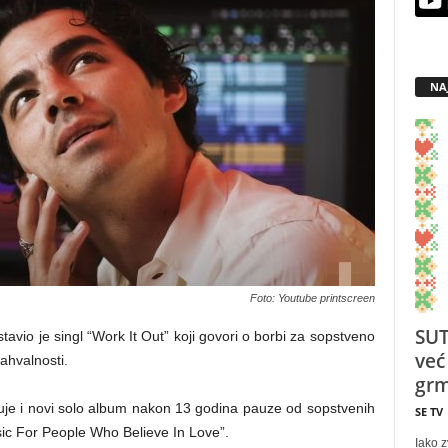
NA
Foto: Youtube printscreen
SUT
vio je singl “Work It Out” koji govori o borbi za sopstveno
već
zahvalnosti.
grm
uje i novi solo album nakon 13 godina pauze od sopstvenih
SE TV
sic For People Who Believe In Love”.
Iako z