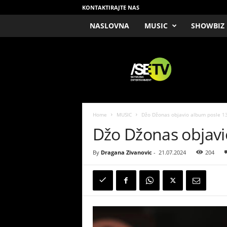
KONTAKTIRAJTE NAS
NASLOVNA
MUSIC
SHOWBIZ
/
S
E
T
V
Home
MUSIC
Džo Džonas objavio album posle 1
Džo Džonas objavi
By
Dragana Zivanovic
-
21.07.2024
204