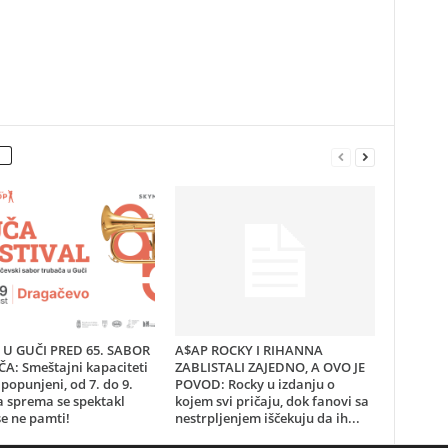
U GUČI PRED 65. SABOR
A$AP ROCKY I RIHANNA
A: Smeštajni kapaciteti
ZABLISTALI ZAJEDNO, A OVO JE
popunjeni, od 7. do 9.
POVOD: Rocky u izdanju o
a sprema se spektakl
kojem svi pričaju, dok fanovi sa
e ne pamti!
nestrpljenjem iščekuju da ih...