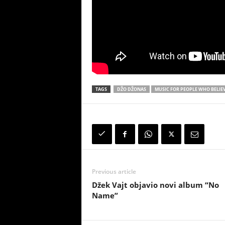
TAGS
DŽO DŽONAS
MUSIC FOR PEOPLE WHO BELIEV
Previous article
Džek Vajt objavio novi album “No
Name”