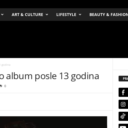
ART & CULTURE
LIFESTYLE
BEAUTY & FASHIO
3 godina
o album posle 13 godina
PR
0