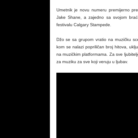
Umetnik je novu numeru premijerno pre
Jake Shane, a zajedno sa svojom brać
festivalu Calgary Stampede.
Džo se sa grupom vratio na muzičku sce
kom se nalazi popriličan broj hitova, uklju
na muzičkim platformama. Za sve ljubitel
za muziku za sve koji veruju u ljubav.