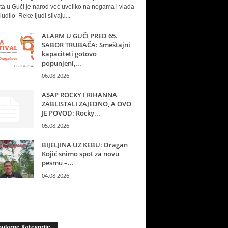
ta u Guči je narod već uveliko na nogama i vlada
ludilo Reke ljudi slivaju...
ALARM U GUČI PRED 65.
SABOR TRUBAČA: Smeštajni
kapaciteti gotovo
popunjeni,...
06.08.2026
A$AP ROCKY I RIHANNA
ZABLISTALI ZAJEDNO, A OVO
JE POVOD: Rocky...
05.08.2026
BIJELJINA UZ KEBU: Dragan
Kojić snimo spot za novu
pesmu –...
04.08.2026
ularne Kategorije