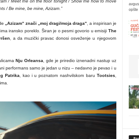
zizam / Meet me on the floor tonight / Show me how to move
avgus
ghts / Be mine, be mine, Azizam.”
opšte 
gde
„Azizam“ znači „moj dragi/moja draga“
, a inspirisan je
ma iransko poreklo. Širan je o pesmi govorio u emisiji
The
vršen
, a da muzički pravac donosi osveženje u njegovom
 ulicama
Nju Orleansa
, gde je priredio iznenadni nastup uz
ani performans samo je jedan u nizu – nedavno je pevao i u
g Patrika
, kao i u poznatom nashvilskom baru
Tootsies
,
ima.
Pop