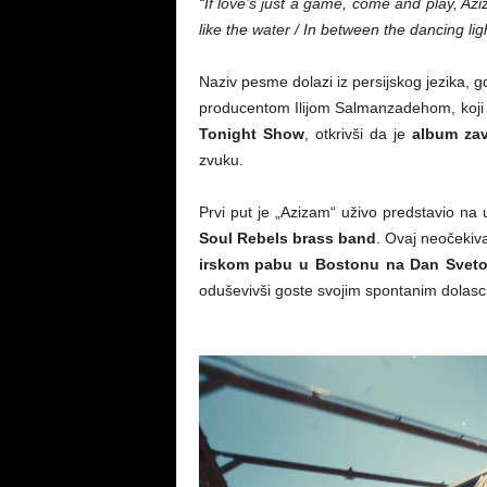
“If love’s just a game, come and play, A
like the water / In between the dancing li
Naziv pesme dolazi iz persijskog jezika, 
producentom Ilijom Salmanzadehom, koji i
Tonight Show
, otkrivši da je
album za
zvuku.
Prvi put je „Azizam“ uživo predstavio na
Soul Rebels brass band
. Ovaj neočekiv
irskom pabu u Bostonu na Dan Sveto
oduševivši goste svojim spontanim dolasc