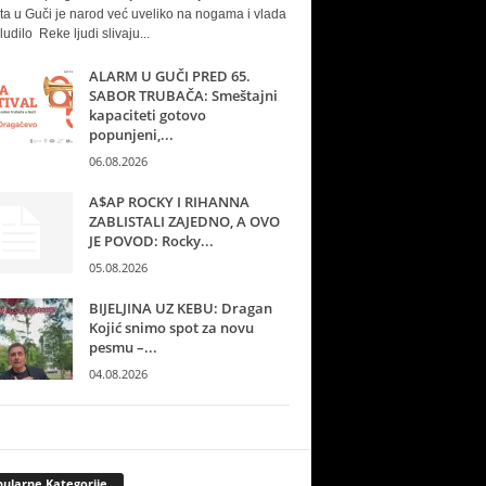
ta u Guči je narod već uveliko na nogama i vlada
ludilo Reke ljudi slivaju...
ALARM U GUČI PRED 65.
SABOR TRUBAČA: Smeštajni
kapaciteti gotovo
popunjeni,...
06.08.2026
A$AP ROCKY I RIHANNA
ZABLISTALI ZAJEDNO, A OVO
JE POVOD: Rocky...
05.08.2026
BIJELJINA UZ KEBU: Dragan
Kojić snimo spot za novu
pesmu –...
04.08.2026
ularne Kategorije