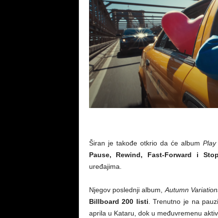
Širan je takođe otkrio da će album
Play
Pause, Rewind, Fast-Forward i Sto
uređajima.
Njegov poslednji album,
Autumn Variation
Billboard 200 listi
. Trenutno je na pauz
aprila u Kataru, dok u međuvremenu akt