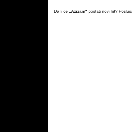
Da li će
„Azizam“
postati novi hit? Posluš