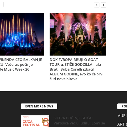
IKENDA CEO BALKAN JE
DOK EVROPA BRUJI O GOAT
U: Večeras počinje
TOUR-u, STIŽE GODZILLA! Jala
de Music Week 26
Brat i Buba Corelli izbacili
ALBUM GODINE, evo ko će prvi
čuti nove hitove
EVEN MORE NEWS
PO
MUSI
SUTRA POČINJE GUČA!
Varošica već u ludilu: Lomi se
ART 