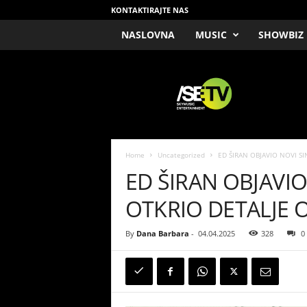
KONTAKTIRAJTE NAS
NASLOVNA
MUSIC
SHOWBIZ
/
S
E
T
V
Home
Uncategorized
ED ŠIRAN OBJAVIO NOVI S
ED ŠIRAN OBJAVIO
OTKRIO DETALJE
By
Dana Barbara
-
04.04.2025
328
0