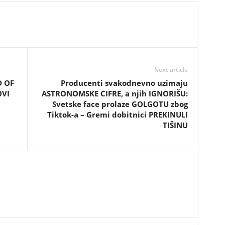
Next article
D OF
Producenti svakodnevno uzimaju
OVI
ASTRONOMSKE CIFRE, a njih IGNORIŠU:
Svetske face prolaze GOLGOTU zbog
Tiktok-a – Gremi dobitnici PREKINULI
TIŠINU