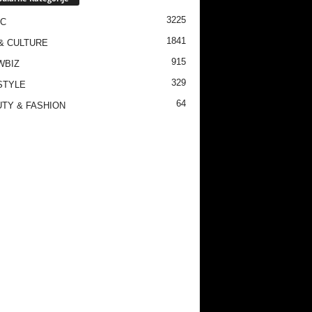
3225
IC
1841
& CULTURE
915
WBIZ
329
STYLE
64
TY & FASHION