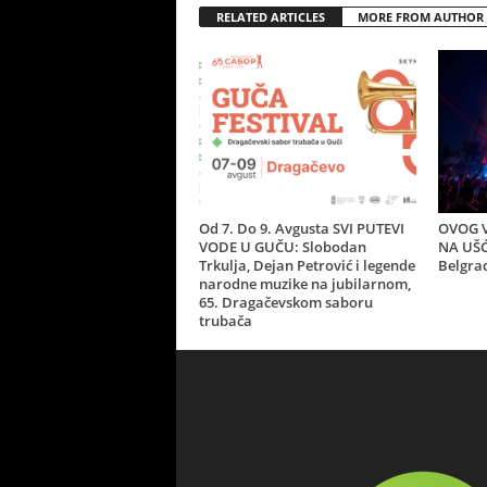
RELATED ARTICLES
MORE FROM AUTHOR
Od 7. Do 9. Avgusta SVI PUTEVI
OVOG V
VODE U GUČU: Slobodan
NA UŠĆ
Trkulja, Dejan Petrović i legende
Belgra
narodne muzike na jubilarnom,
65. Dragačevskom saboru
trubača