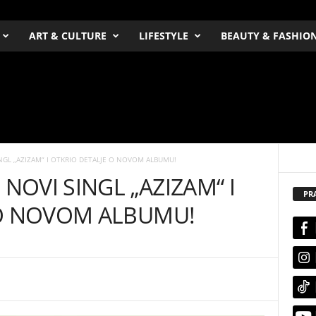
ART & CULTURE
LIFESTYLE
BEAUTY & FASHIO
INGL „AZIZAM“ I OTKRIO DETALJE O NOVOM ALBUMU!
 NOVI SINGL „AZIZAM“ I
PR
 O NOVOM ALBUMU!