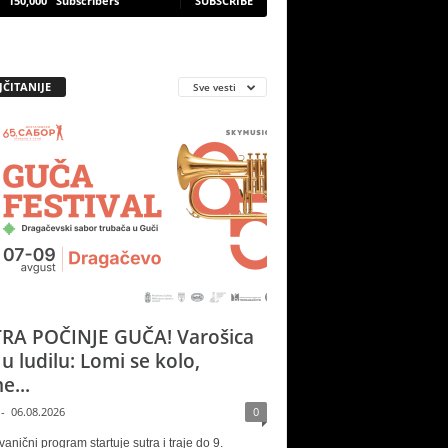
150,000
Subscribers
SUBSCRIBE
JČITANIJE
Sve vesti
RA POČINJE GUČA! Varošica
 u ludilu: Lomi se kolo,
e...
-
06.08.2026
0
vanični program startuje sutra i traje do 9.