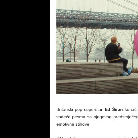
Britanski pop superstar
Ed Širan
konačno
vodeća pesma sa njegovog predstojeć
emotivne stihove: