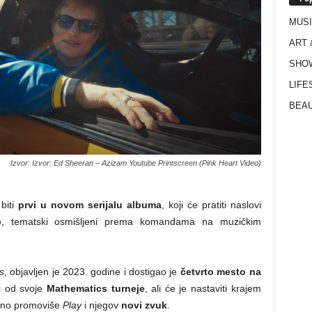
MUS
ART 
SHO
LIFE
BEAU
Izvor: Izvor: Ed Sheeran – Azizam Youtube Printscreen (Pink Heart Video)
biti
prvi u novom serijalu albuma
, koji će pratiti naslovi
p
, tematski osmišljeni prema komandama na muzičkim
s
, objavljen je 2023. godine i dostigao je
četvrto mesto na
i od svoje
Mathematics turneje
, ali će je nastaviti krajem
ivno promoviše
Play
i njegov
novi zvuk
.