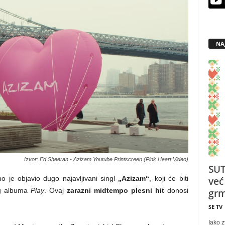
NA
Izvor: Ed Sheeran - Azizam Youtube Printscreen (Pink Heart Video)
SUT
 je objavio dugo najavljivani singl
„Azizam“
, koji će biti
već
eg albuma
Play
. Ovaj
zarazni midtempo plesni hit
donosi
grm
SE TV
Iako z