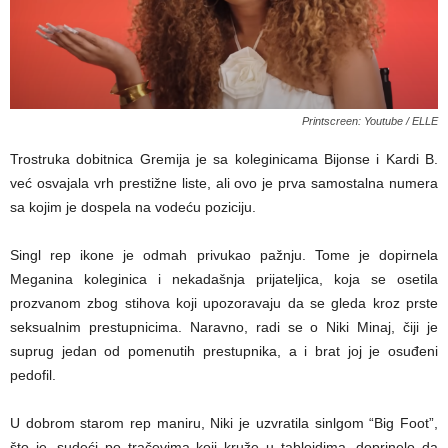
Printscreen: Youtube / ELLE
Trostruka dobitnica Gremija je sa koleginicama Bijonse i Kardi B.
već osvajala vrh prestižne liste, ali ovo je prva samostalna numera
sa kojim je dospela na vodeću poziciju.
Singl rep ikone je odmah privukao pažnju. Tome je dopirnela
Meganina koleginica i nekadašnja prijateljica, koja se osetila
prozvanom zbog stihova koji upozoravaju da se gleda kroz prste
seksualnim prestupnicima. Naravno, radi se o Niki Minaj, čiji je
suprug jedan od pomenutih prestupnika, a i brat joj je osuđeni
pedofil.
U dobrom starom rep maniru, Niki je uzvratila sinlgom “Big Foot”,
što je, sudeći po tračevima koji kruže u tabloidima, doprinelo da