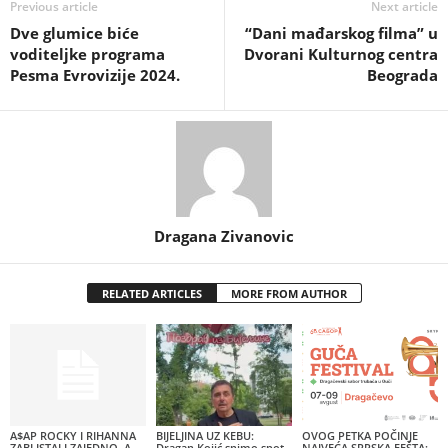
Previous article
Next article
Dve glumice biće
“Dani mađarskog filma” u
voditeljke programa
Dvorani Kulturnog centra
Pesma Evrovizije 2024.
Beograda
Dragana Zivanovic
RELATED ARTICLES
MORE FROM AUTHOR
A$AP ROCKY I RIHANNA
BIJELJINA UZ KEBU:
OVOG PETKA POČINJE
ZABLISTALI ZAJEDNO, A
Dragan Kojić snimo spot
NAJVEĆA SRPSKA FEŠTA: