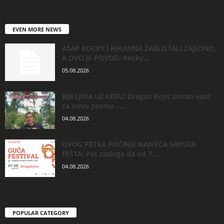
EVEN MORE NEWS
A$AP ROCKY I RIHANNA ZABLISTALI ZAJEDNO,
A OVO JE POVOD: Rocky...
05.08.2026
BIJELJINA UZ KEBU: Dragan Kojić snimo spot
za novu pesmu –...
04.08.2026
OVOG PETKA POČINJE NAJVEĆA SRPSKA
FEŠTA: Pet razloga da od 7....
04.08.2026
POPULAR CATEGORY