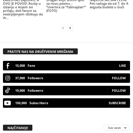
OVO JE POVOD: Rocky u
za novu pesmu –
Pet razloga da od 7. do 9.
izdanju o kojem svi
“Uvertira za “Tašmajdan””
avgusta budete u Guči
pričaju, dok fanovi sa
(FOTO)
nestrpljenjem iščekuju da
ih...
PRATITE NAS NA DRUŠTVENIM MREŽAMA
15,000
Fans
LIKE
37,000
Followers
FOLLOW
19,000
Followers
FOLLOW
150,000
Subscribers
SUBSCRIBE
NAJČITANIJE
Sve vesti