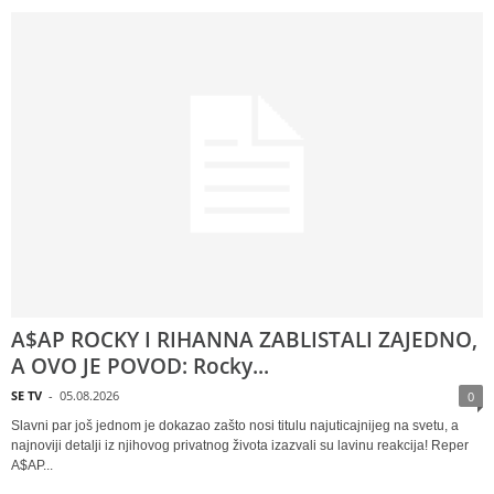
A$AP ROCKY I RIHANNA ZABLISTALI ZAJEDNO,
A OVO JE POVOD: Rocky...
SE TV
-
05.08.2026
0
Slavni par još jednom je dokazao zašto nosi titulu najuticajnijeg na svetu, a
najnoviji detalji iz njihovog privatnog života izazvali su lavinu reakcija! Reper
A$AP...