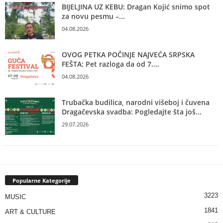
BIJELJINA UZ KEBU: Dragan Kojić snimo spot
za novu pesmu –...
04.08.2026
OVOG PETKA POČINJE NAJVEĆA SRPSKA
FEŠTA: Pet razloga da od 7....
04.08.2026
Trubačka budilica, narodni višeboj i čuvena
Dragačevska svadba: Pogledajte šta još...
29.07.2026
Popularne Kategorije
3223
MUSIC
1841
ART & CULTURE