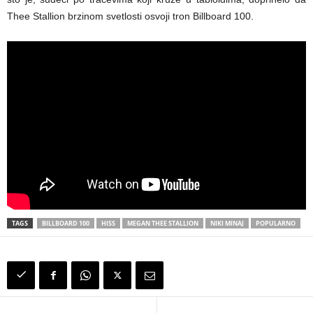
Thee Stallion brzinom svetlosti osvoji tron Billboard 100.
TAGS
BILLBOARD 100
HISS
MEGAN THEE STALLION
NIKI MINAJ
POPULARNO