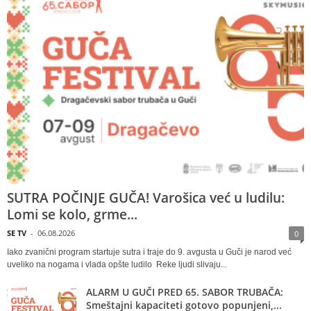
SUTRA POČINJE GUČA! Varošica već u ludilu:
Lomi se kolo, grme...
SE TV
-
06.08.2026
0
Iako zvanični program startuje sutra i traje do 9. avgusta u Guči je narod već
uveliko na nogama i vlada opšte ludilo Reke ljudi slivaju...
ALARM U GUČI PRED 65. SABOR TRUBAČA:
Smeštajni kapaciteti gotovo popunjeni,...