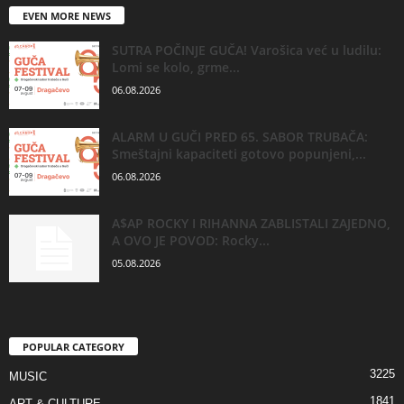
EVEN MORE NEWS
SUTRA POČINJE GUČA! Varošica već u ludilu:
Lomi se kolo, grme...
06.08.2026
ALARM U GUČI PRED 65. SABOR TRUBAČA:
Smeštajni kapaciteti gotovo popunjeni,...
06.08.2026
A$AP ROCKY I RIHANNA ZABLISTALI ZAJEDNO,
A OVO JE POVOD: Rocky...
05.08.2026
POPULAR CATEGORY
3225
MUSIC
1841
ART & CULTURE