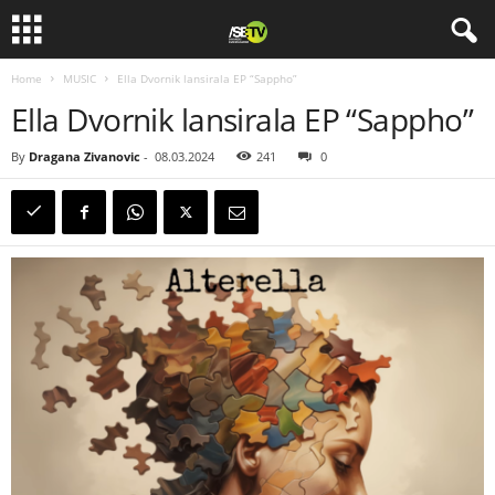
Home
MUSIC
Ella Dvornik lansirala EP “Sappho”
Ella Dvornik lansirala EP “Sappho”
By
Dragana Zivanovic
-
08.03.2024
241
0