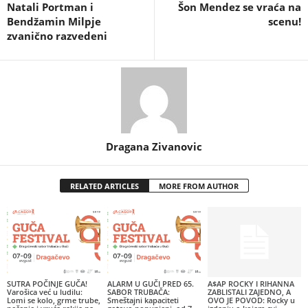
Natali Portman i
Šon Mendez se vraća na
Bendžamin Milpje
scenu!
zvanično razvedeni
Dragana Zivanovic
RELATED ARTICLES
MORE FROM AUTHOR
SUTRA POČINJE GUČA!
ALARM U GUČI PRED 65.
A$AP ROCKY I RIHANNA
Varošica već u ludilu:
SABOR TRUBAČA:
ZABLISTALI ZAJEDNO, A
Lomi se kolo, grme trube,
Smeštajni kapaciteti
OVO JE POVOD: Rocky u