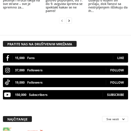
pečenje i vruća rakija na
gotovo popunjeni, od 7.
izdanju o kojem svi
sve strane – sve je
do 9. avgusta sprema se
pričaju, dok fanovi sa
spremno za...
spektakl kakav se ne
nestrpljenjem iščekuju da
pamti!
ih...
PRATITE NAS NA DRUŠTVENIM MREŽAMA
15,000
Fans
LIKE
37,000
Followers
FOLLOW
19,000
Followers
FOLLOW
150,000
Subscribers
SUBSCRIBE
NAJČITANIJE
Sve vesti