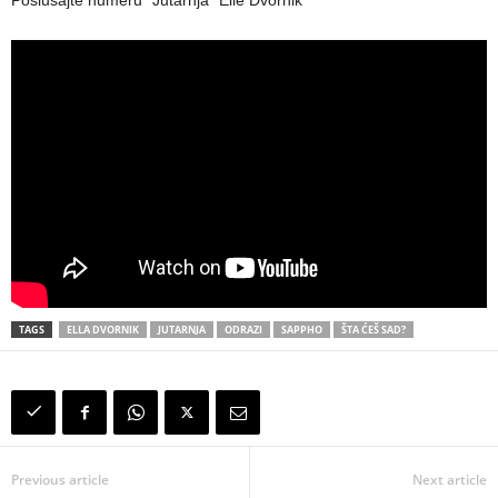
Poslušajte numeru “Jutarnja” Elle Dvornik
TAGS
ELLA DVORNIK
JUTARNJA
ODRAZI
SAPPHO
ŠTA ĆEŠ SAD?
Previous article
Next article