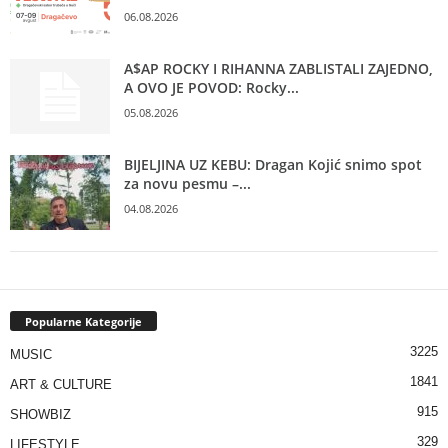
06.08.2026
A$AP ROCKY I RIHANNA ZABLISTALI ZAJEDNO,
A OVO JE POVOD: Rocky...
05.08.2026
BIJELJINA UZ KEBU: Dragan Kojić snimo spot
za novu pesmu –...
04.08.2026
Popularne Kategorije
3225
MUSIC
1841
ART & CULTURE
915
SHOWBIZ
329
LIFESTYLE