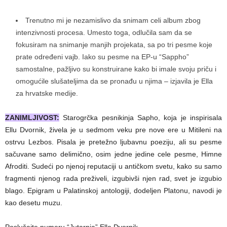
Trenutno mi je nezamislivo da snimam celi album zbog
intenzivnosti procesa. Umesto toga, odlučila sam da se
fokusiram na snimanje manjih projekata, sa po tri pesme koje
prate određeni vajb. Iako su pesme na EP-u “Sappho”
samostalne, pažljivo su konstruirane kako bi imale svoju priču i
omogućile slušateljima da se pronađu u njima – izjavila je Ella
za hrvatske medije.
ZANIMLJIVOST:
Starogrčka pesnikinja Sapho, koja je inspirisala
Ellu Dvornik, živela je u sedmom veku pre nove ere u Mitileni na
ostrvu Lezbos. Pisala je pretežno ljubavnu poeziju, ali su pesme
sačuvane samo delimično, osim jedne jedine cele pesme, Himne
Afroditi. Sudeći po njenoj reputaciji u antičkom svetu, kako su samo
fragmenti njenog rada preživeli, izgubivši njen rad, svet je izgubio
blago. Epigram u Palatinskoj antologiji, dodeljen Platonu, navodi je
kao desetu muzu.