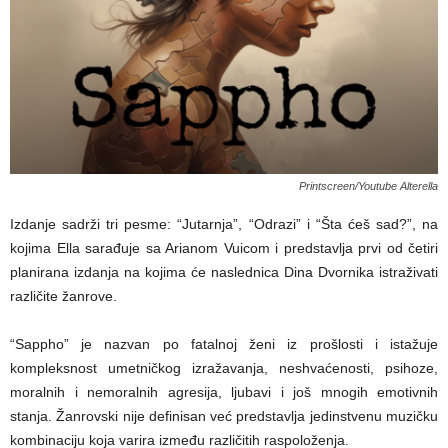
Printscreen/Youtube Alterella
Izdanje sadrži tri pesme: “Jutarnja”, “Odrazi” i “Šta ćeš sad?”, na
kojima Ella sarađuje sa Arianom Vuicom i predstavlja prvi od četiri
planirana izdanja na kojima će naslednica Dina Dvornika istraživati
različite žanrove.
“Sappho” je nazvan po fatalnoj ženi iz prošlosti i istažuje
kompleksnost umetničkog izražavanja, neshvaćenosti, psihoze,
moralnih i nemoralnih agresija, ljubavi i još mnogih emotivnih
stanja. Žanrovski nije definisan već predstavlja jedinstvenu muzičku
kombinaciju koja varira između različitih raspoloženja.