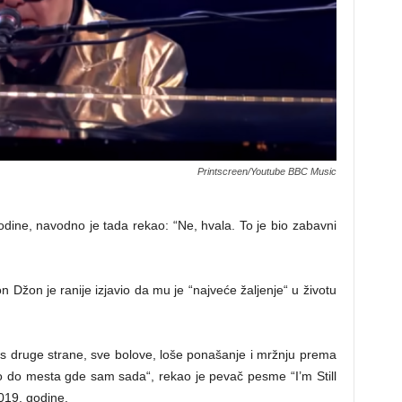
Printscreen/Youtube BBC Music
dine, navodno je tada rekao: “Ne, hvala. To je bio zabavni
Džon je ranije izjavio da mu je “najveće žaljenje“ u životu
 s druge strane, sve bolove, loše ponašanje i mržnju prema
 do mesta gde sam sada“, rekao je pevač pesme “I’m Still
019. godine.