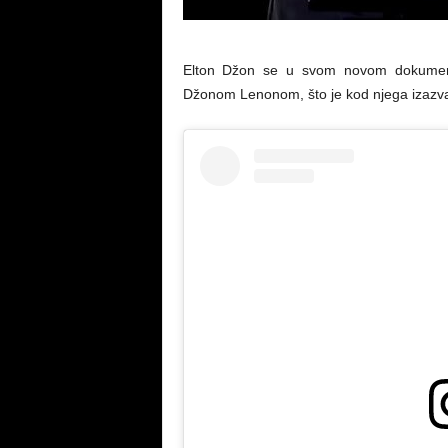
Elton Džon se u svom novom dokument
Džonom Lenonom, što je kod njega izazva