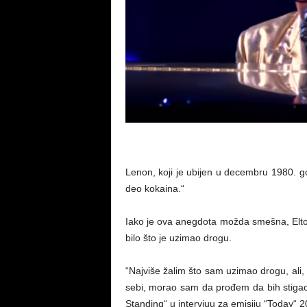
Lenon, koji je ubijen u decembru 1980. go
deo kokaina.“
Iako je ova anegdota možda smešna, Elton 
bilo što je uzimao drogu.
“Najviše žalim što sam uzimao drogu, ali,
sebi, morao sam da prođem da bih stigao
Standing“ u intervjuu za emisiju “Today“ 2