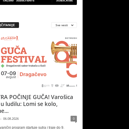
150,000
Subscribers
SUBSCRIBE
JČITANIJE
Sve vesti
RA POČINJE GUČA! Varošica
 u ludilu: Lomi se kolo,
e...
-
06.08.2026
0
vanični program startuje sutra i traje do 9.