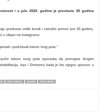
isnost i u julu 2020. godine je proslavio 30 godina
aju preduzeo veliki korak i zatražio pomoć pre 30 godina,
ač u objavi na Instagramu.
pirisali i podržavali tokom mog puta.“
e naučio tokom svog puta oporavka da pomogne drugim
habilitaciju, kao i Eminemu kada je bio njegov sponzor u
ON
ENDI VORHOL
KOKAIN
POPULARNO