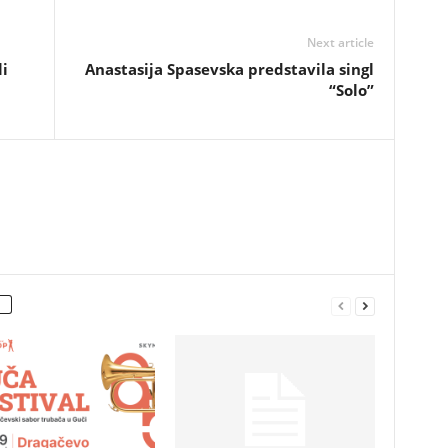
Next article
i
Anastasija Spasevska predstavila singl
“Solo”