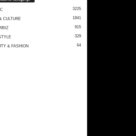
3225
IC
1841
& CULTURE
915
WBIZ
329
STYLE
64
TY & FASHION