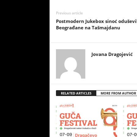
Previous article
Postmodern Jukebox sinoć oduševil
Beograđane na Tašmajdanu
Jovana Dragojević
RELATED ARTICLES
MORE FROM AUTHOR