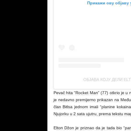
Прикажи ову објаву 
ОБЈАВА КОЈУ ДЕЛИ EL
Pevač hita “Rocket Man” (77) otkrio je u
je nedavno premijerno prikazan na Međun
član Bitlsa jednom imali “planine kokaina
Njujorku u 2 sata ujutru, prema tekstu ma
Elton Džon je priznao da je tada bio “para