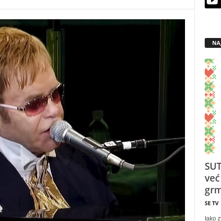
NA
SUT
već
grm
SE TV
Iako z