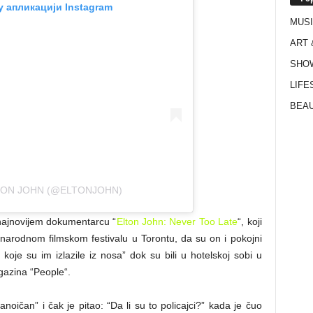
у апликацији Instagram
MUS
ART 
SHO
LIFE
BEAU
TON JOHN (@ELTONJOHN)
 najnovijem dokumentarcu “
Elton John: Never Too Late
“, koji
arodnom filmskom festivalu u Torontu, da su on i pokojni
 koje su im izlazile iz nosa” dok su bili u hotelskoj sobi u
gazina “People“.
noičan” i čak je pitao: “Da li su to policajci?” kada je čuo