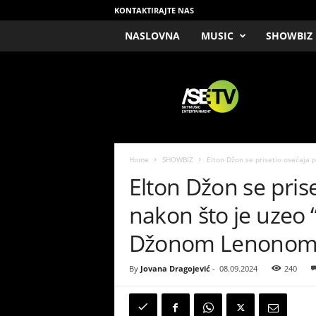
KONTAKTIRAJTE NAS
NASLOVNA
MUSIC
SHOWBIZ
/
S
E
T
V
Home
SHOWBIZ
Elton Džon se prisetio osećaja p
Elton Džon se pris
nakon što je uzeo 
Džonom Lenono
By
Jovana Dragojević
-
08.09.2024
240