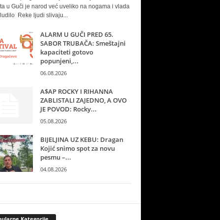
ta u Guči je narod već uveliko na nogama i vlada
ludilo Reke ljudi slivaju...
ALARM U GUČI PRED 65.
SABOR TRUBAČA: Smeštajni
kapaciteti gotovo
popunjeni,...
06.08.2026
A$AP ROCKY I RIHANNA
ZABLISTALI ZAJEDNO, A OVO
JE POVOD: Rocky...
05.08.2026
BIJELJINA UZ KEBU: Dragan
Kojić snimo spot za novu
pesmu –...
04.08.2026
ularne Kategorije