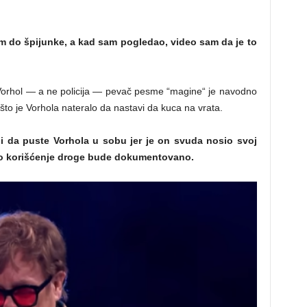
m do špijunke, a kad sam pogledao, video sam da je to
Vorhol — a ne policija — pevač pesme “magine“ je navodno
što je Vorhola nateralo da nastavi da kuca na vrata.
li da puste Vorhola u sobu jer je on svuda nosio svoj
hovo korišćenje droge bude dokumentovano.