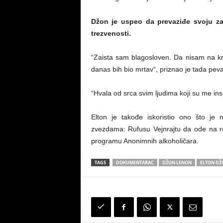
Džon je uspeo da prevaziđe svoju zav
trezvenosti.
“Zaista sam blagosloven. Da nisam na kr
danas bih bio mrtav“, priznao je tada pev
“Hvala od srca svim ljudima koji su me ins
Elton je takođe iskoristio ono što j
zvezdama: Rufusu Vejnrajtu da ode na re
programu Anonimnih alkoholičara.
TAGS
DOKUMENTARAC
DŽON LENON
ELTON DŽ