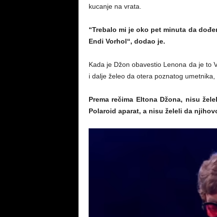
kucanje na vrata.
“Trebalo mi je oko pet minuta da dođe
Endi Vorhol“, dodao je.
Kada je Džon obavestio Lenona da je to 
i dalje želeo da otera poznatog umetnika, 
Prema rečima Eltona Džona, nisu žele
Polaroid aparat, a nisu želeli da nji