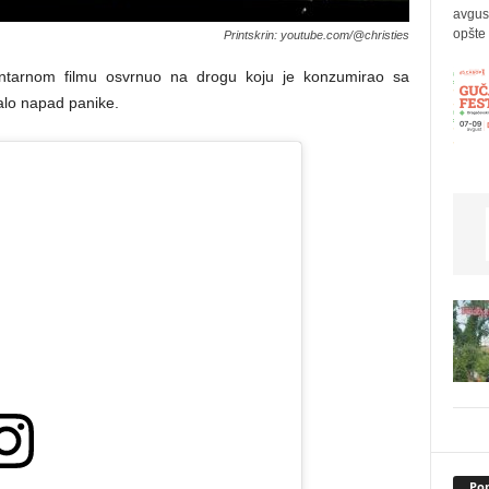
avgus
opšte 
Printskrin: youtube.com/@christies
arnom filmu osvrnuo na drogu koju je konzumirao sa
lo napad panike.
Pop