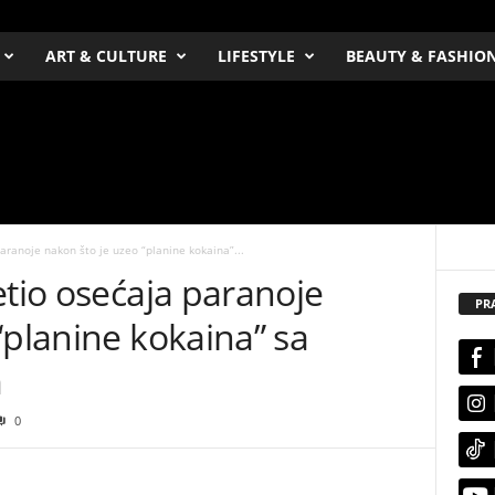
ART & CULTURE
LIFESTYLE
BEAUTY & FASHIO
aranoje nakon što je uzeo “planine kokaina”...
etio osećaja paranoje
PR
“planine kokaina” sa
m
0