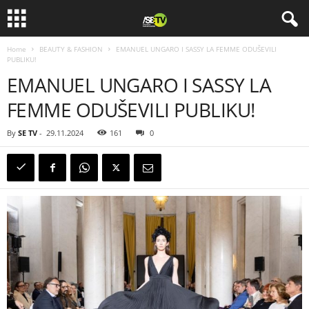
Home
BEAUTY & FASHION
EMANUEL UNGARO I SASSY LA FEMME ODUŠEVILI
PUBLIKU!
EMANUEL UNGARO I SASSY LA
FEMME ODUŠEVILI PUBLIKU!
By
SE TV
-
29.11.2024
161
0