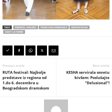
TAGS
EMANUEL UNGARO
FRANCUSKA AMBASADA
MODNA REVIJA
SASSY LA FEMME
Previous article
Next article
RUTA festival: Najbolje
KESHA servirala osvetu
predstave iz regiona od
bivšem: Poslušajte
1.do 6. decembra u
“Delusional”!
Beogradskom dramskom