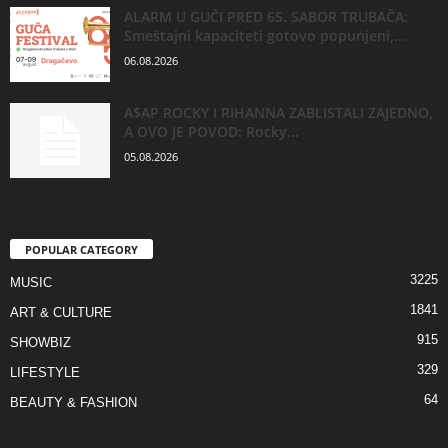
ALARM U GUČI PRED 65. SABOR TRUBAČA:
Smeštajni kapaciteti gotovo popunjeni,...
06.08.2026
A$AP ROCKY I RIHANNA ZABLISTALI ZAJEDNO,
A OVO JE POVOD: Rocky...
05.08.2026
POPULAR CATEGORY
3225
MUSIC
1841
ART & CULTURE
915
SHOWBIZ
329
LIFESTYLE
64
BEAUTY & FASHION