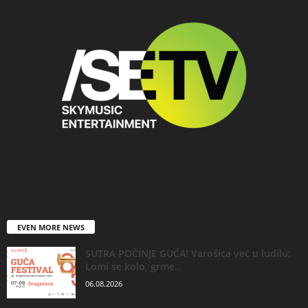
EVEN MORE NEWS
SUTRA POČINJE GUČA! Varošica već u ludilu:
Lomi se kolo, grme...
06.08.2026