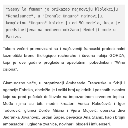
"Sassy la femme" je prikazao najnoviju klolekciju 
"Renaisance", a "Emanule Ungaro" najnoviju, 
kompletnu "Ungaro" kolekciju od 50 modela, koja je 
predstavljena na nedavno održanoj Nedelji mode u 
Parizu.
Tokom večeri promovisani su i najčuveniji francuski profesionalni
kozmetički brend Biologique recherche i čuvena rakija GORDA,
koja je ove godine proglašena apsolutnim pobednikom “Wine
cisiona”.
Glamurozno veče, u organizaciji Ambasade Francuske u Srbiji i
agencije Fabrika, obeležio je i veliki broj uglednih i poznatih zvanica
koje su pred početak defilovale na impozantnom crvenom tepihu.
Među njima su bili: modni kreatori Verica Rakočević i Igor
Todorović, glumci Đorđe Mišina i Vjera Mujović, operska diva
Jadranka Jovanović, Srđan Šaper, pevačica Ana Stanić, kao i brojni
ambasadori i ugledne zvanice, novinari, blogeri i influenseri.