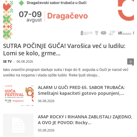
SUTRA POČINJE GUČA! Varošica već u ludilu:
Lomi se kolo, grme...
SE TV
-
06.08.2026
0
Iako zvanični program startuje sutra i traje do 9. avgusta u Guči je narod već
uveliko na nogama i vlada opšte ludilo Reke ljudi slivaju...
ALARM U GUČI PRED 65. SABOR TRUBAČA:
Smeštajni kapaciteti gotovo popunjeni,...
06.08.2026
A$AP ROCKY I RIHANNA ZABLISTALI ZAJEDNO,
A OVO JE POVOD: Rocky...
05.08.2026