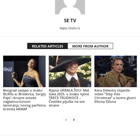
SE TV
https://setv.rs
RELATED ARTICLES
MORE FROM AUTHOR
Beograd zasijao u znaku
Rijana UKRALA ŠOU: Met
Kara Delevinj objavila
BLING-a: Breskvica, Sergej
Gala 2025. u znaku njene
video “Step Into
Pajić i brojne zvezde
TREĆE TRUDNOĆE –
Christmas” u kome glumi
naglamuroznom
Čestitke pljušte na sve
Eltona Džona
lansiranju novog parfema
strane
brenda ARMAF