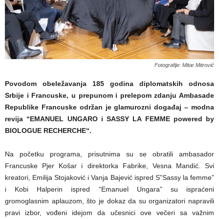
Fotografije: Mitar Mitrović
Povodom obeležavanja 185 godina diplomatskih odnosa
Srbije i Francuske, u prepunom i prelepom zdanju Ambasade
Republike Francuske održan je glamurozni događaj – modna
revija “EMANUEL UNGARO i SASSY LA FEMME powered by
BIOLOGUE RECHERCHE“.
Na početku programa, prisutnima su se obratili ambasador
Francuske Pjer Košar i direktorka Fabrike, Vesna Mandić. Svi
kreatori, Emilija Stojaković i Vanja Bajević ispred S”Sassy la femme”
i Kobi Halperin ispred “Emanuel Ungara” su ispraćeni
gromoglasnim aplauzom, što je dokaz da su organizatori napravili
pravi izbor, vođeni idejom da učesnici ove večeri sa važnim