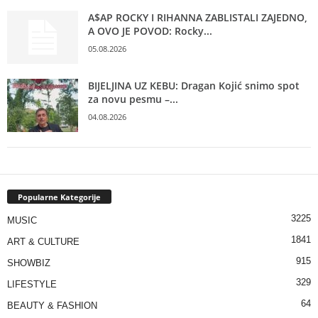
A$AP ROCKY I RIHANNA ZABLISTALI ZAJEDNO,
A OVO JE POVOD: Rocky...
05.08.2026
BIJELJINA UZ KEBU: Dragan Kojić snimo spot
za novu pesmu –...
04.08.2026
Popularne Kategorije
3225
MUSIC
1841
ART & CULTURE
915
SHOWBIZ
329
LIFESTYLE
64
BEAUTY & FASHION