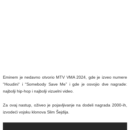
Eminem je nedavno otvorio MTV VMA 2024, gde je izveo numere
“Houdini“ i “Somebody Save Me” i gde je osvojio dve nagrade:
najbolji hip-hop i najbolji vizuelni video.
Za ovaj nastup, oživeo je pojavljivanje na dodeli nagrada 2000-ih,
izvodeći vojsku klonova Slim Šejdija.