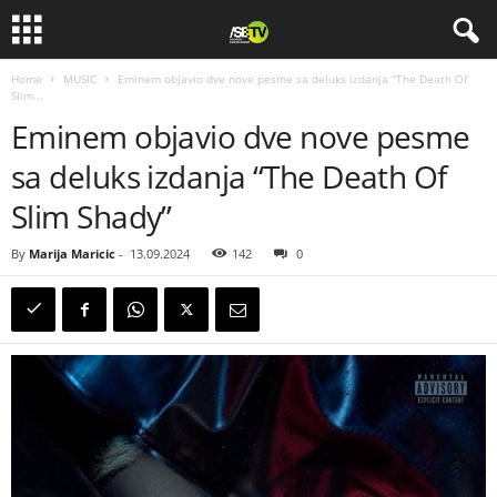
Home
MUSIC
Eminem objavio dve nove pesme sa deluks izdanja “The Death Of
Slim...
Eminem objavio dve nove pesme
sa deluks izdanja “The Death Of
Slim Shady”
By
Marija Maricic
-
13.09.2024
142
0