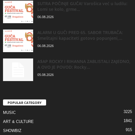
SUTRA POČINJE GUČA! Varošica već u ludilu:
Lomi se kolo, grme...
06.08.2026
ALARM U GUČI PRED 65. SABOR TRUBAČA:
Smeštajni kapaciteti gotovo popunjeni,...
06.08.2026
A$AP ROCKY I RIHANNA ZABLISTALI ZAJEDNO,
A OVO JE POVOD: Rocky...
05.08.2026
POPULAR CATEGORY
3225
MUSIC
1841
ART & CULTURE
915
SHOWBIZ