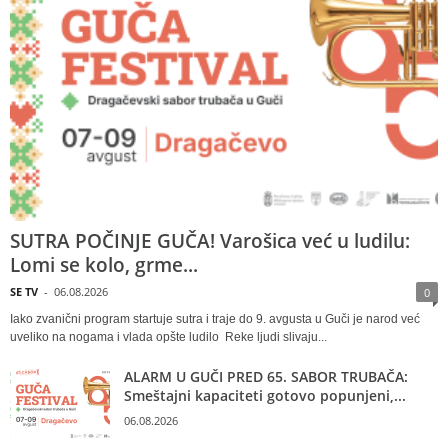
SUTRA POČINJE GUČA! Varošica već u ludilu:
Lomi se kolo, grme...
SE TV
-
06.08.2026
0
Iako zvanični program startuje sutra i traje do 9. avgusta u Guči je narod već
uveliko na nogama i vlada opšte ludilo Reke ljudi slivaju...
ALARM U GUČI PRED 65. SABOR TRUBAČA:
Smeštajni kapaciteti gotovo popunjeni,...
06.08.2026