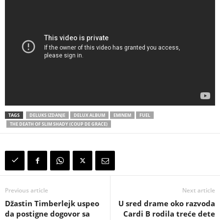
TAGS
DELUKS IZDANJE
DELUX ALBUM
EMINEM
FUEL
THE DEATH OF SLIM SHADY (COUP DE GRACE)
Previous article
Next article
Džastin Timberlejk uspeo
U sred drame oko razvoda
da postigne dogovor sa
Cardi B rodila treće dete