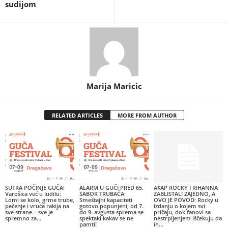
sudijom
Marija Maricic
RELATED ARTICLES
MORE FROM AUTHOR
SUTRA POČINJE GUČA!
ALARM U GUČI PRED 65.
A$AP ROCKY I RIHANNA
Varošica već u ludilu:
SABOR TRUBAČA:
ZABLISTALI ZAJEDNO, A
Lomi se kolo, grme trube,
Smeštajni kapaciteti
OVO JE POVOD: Rocky u
pečenje i vruća rakija na
gotovo popunjeni, od 7.
izdanju o kojem svi
sve strane – sve je
do 9. avgusta sprema se
pričaju, dok fanovi sa
spremno za...
spektakl kakav se ne
nestrpljenjem iščekuju da
pamti!
ih...