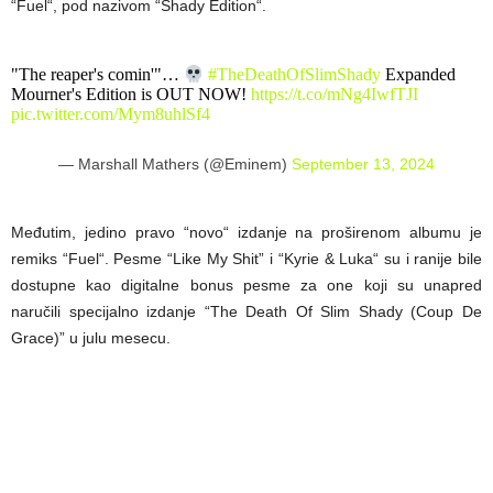
“Fuel“, pod nazivom “Shady Edition“.
"The reaper's comin'"…
#TheDeathOfSlimShady
Expanded
Mourner's Edition is OUT NOW!
https://t.co/mNg4IwfTJI
pic.twitter.com/Mym8uhlSf4
— Marshall Mathers (@Eminem)
September 13, 2024
Međutim, jedino pravo “novo“ izdanje na proširenom albumu je
remiks “Fuel“. Pesme “Like My Shit” i “Kyrie & Luka“ su i ranije bile
dostupne kao digitalne bonus pesme za one koji su unapred
naručili specijalno izdanje “The Death Of Slim Shady (Coup De
Grace)” u julu mesecu.