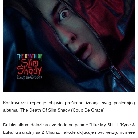
Kontroverzni reper je objavio prošireno izdanje svog poslednjeg
albuma “The Death Of Slim Shady (Coup De Grace)“.
Deluks album dolazi sa dve dodatne pesme “Like My Shit“ i “Kyrie &
Luka” u saradnji sa 2 Chainz. Takođe uključuje novu verziju numere