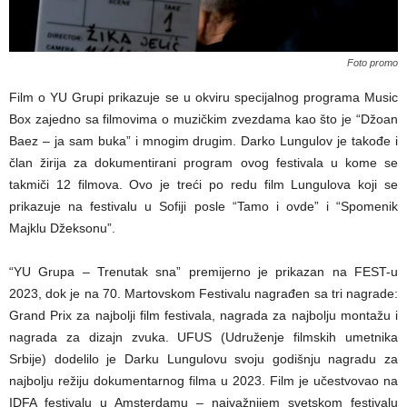
Foto promo
Film o YU Grupi prikazuje se u okviru specijalnog programa Music
Box zajedno sa filmovima o muzičkim zvezdama kao što je “Džoan
Baez – ja sam buka” i mnogim drugim. Darko Lungulov je takođe i
član žirija za dokumentirani program ovog festivala u kome se
takmiči 12 filmova. Ovo je treći po redu film Lungulova koji se
prikazuje na festivalu u Sofiji posle “Tamo i ovde” i “Spomenik
Majklu Džeksonu”.
“YU Grupa – Trenutak sna” premijerno je prikazan na FEST-u
2023, dok je na 70. Martovskom Festivalu nagrađen sa tri nagrade:
Grand Prix za najbolji film festivala, nagrada za najbolju montažu i
nagrada za dizajn zvuka. UFUS (Udruženje filmskih umetnika
Srbije) dodelilo je Darku Lungulovu svoju godišnju nagradu za
najbolju režiju dokumentarnog filma u 2023. Film je učestvovao na
IDFA festivalu u Amsterdamu – najvažnijem svetskom festivalu