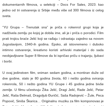
dokumentarnih filmova, u selekciji – Docs For Sales, 2023. kao
jedno od tri ostvarenja iz Srbije među više od 300 filmova iz celog
sveta.
“YU Grupa – Trenutak sna” je priča o rokenrol grupi koja je
nadživela zemlju po kojoj je dobila ime, ali je i priča o porodici. Film
prati trojicu braće Jelić koji se rađaju i odrastaju zajedno sa novom
Jugoslavijom, 1940-ih godina. Epsko, ali istovremeno i duboko
intimno ostvarenje, kreativno koristi arhivski materijal i do sada
neobjavljivane Super 8 filmove da bi ispričao priču o trajanju, ljubavi
i borbi.
U ovaj jedinstven film, sniman sedam godina, a montiran duže od
dve godine, stalo je 80 godina života, 60 i nešto godina sviranja
rokenrola, 50 i nešto godina YU Grupe i 45 godina jedne bivše
zemlje. U filmu učestvuju Žika Jelić, Dragi Jelić, Rade Jelić, Petar
Jelić, Raša Đelmaš, Dragoljub Đuričić, Saša Radojević – Žule, Peca
Popović, Siniša Škarica… Originalnu muziku za film komponovao je