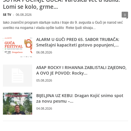
Lomi se kolo, grme...
SE TV
-
06.08.2026
0
Iako zvanični program startuje sutra i traje do 9. avgusta u Guči je narod već
uveliko na nogama i vlada opšte ludilo Reke ljudi slivaju...
ALARM U GUČI PRED 65. SABOR TRUBAČA:
Smeštajni kapaciteti gotovo popunjeni,...
06.08.2026
A$AP ROCKY I RIHANNA ZABLISTALI ZAJEDNO,
A OVO JE POVOD: Rocky...
05.08.2026
BIJELJINA UZ KEBU: Dragan Kojić snimo spot
za novu pesmu –...
04.08.2026