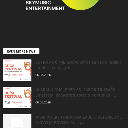
EVEN MORE NEWS
SUTRA POČINJE GUČA! Varošica već u ludilu:
Lomi se kolo, grme...
06.08.2026
ALARM U GUČI PRED 65. SABOR TRUBAČA:
Smeštajni kapaciteti gotovo popunjeni,...
06.08.2026
A$AP ROCKY I RIHANNA ZABLISTALI ZAJEDNO,
A OVO JE POVOD: Rocky...