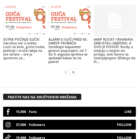
SUTRA POČINJE GUČA!
ALARM U GUČI PRED 65.
A$AP ROCKY I RIHANNA
Varošica već u ludilu:
SABOR TRUBAČA:
ZABLISTALI ZAJEDNO, A
Lomi se kolo, grme trube,
Smeštajni kapaciteti
OVO JE POVOD: Rocky u
pečenje i vruća rakija na
gotovo popunjeni, od 7.
izdanju o kojem svi
sve strane – sve je
do 9. avgusta sprema se
pričaju, dok fanovi sa
spremno za...
spektakl kakav se ne
nestrpljenjem iščekuju da
pamti!
ih...
PRATITE NAS NA DRUŠTVENIM MREŽAMA
15,000
Fans
LIKE
37,000
Followers
FOLLOW
19,000
Followers
FOLLOW