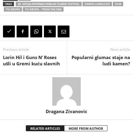
TAGS
28. SOFIJA INTERNACIONALNI FILMSKI FESTIVAL
DARKO LUNGULOV
FILM
YU GRUPA
YU GRUPA – TRENUTAK SNA
Previous article
Next article
Lorin Hil i Guns N’ Roses
Popularni glumac staje na
ušli u Gremi kuću slavnih
ludi kamen?
Dragana Zivanovic
RELATED ARTICLES
MORE FROM AUTHOR