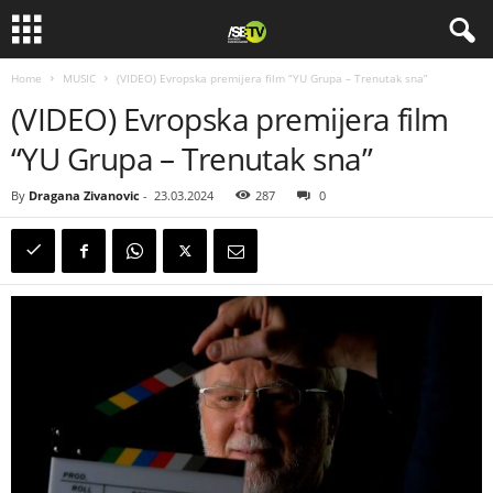
Home
MUSIC
(VIDEO) Evropska premijera film “YU Grupa – Trenutak sna”
(VIDEO) Evropska premijera film
“YU Grupa – Trenutak sna”
By
Dragana Zivanovic
-
23.03.2024
287
0