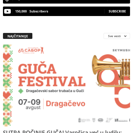
150,000
Subscribers
SUBSCRIBE
NAJČITANIJE
Sve vesti
SUTRA POČINJE GUČA! Varošica već u ludilu: