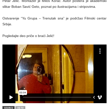
Petar Jelić. Montažer je Miloš Korać. Autor postera je akademski
slikar Boban Savić Geto, poznat po ilustracijama i stripovima.
Ostvarenje “Yu Grupa – Trenutak sna” je podržao Filmski centar
Srbije.
Pogledajte deo priče o braći Jelić!
SOURCE
/SE TV