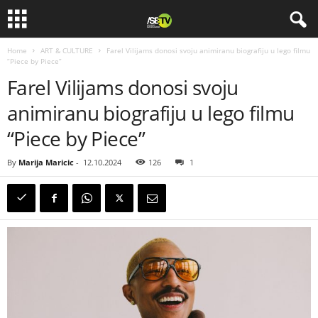
Home
ART & CULTURE
Farel Vilijams donosi svoju animiranu biografiju u lego filmu
“Piece by Piece”
Farel Vilijams donosi svoju
animiranu biografiju u lego filmu
“Piece by Piece”
By
Marija Maricic
-
12.10.2024
126
1