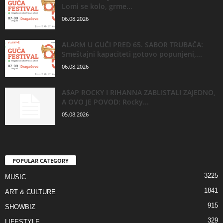
Lomi se kolo, grme...
06.08.2026
ALARM U GUČI PRED 65. SABOR TRUBAČA:
Smeštajni kapaciteti gotovo popunjeni,...
06.08.2026
A$AP ROCKY I RIHANNA ZABLISTALI ZAJEDNO,
A OVO JE POVOD: Rocky...
05.08.2026
POPULAR CATEGORY
3225
MUSIC
1841
ART & CULTURE
915
SHOWBIZ
329
LIFESTYLE