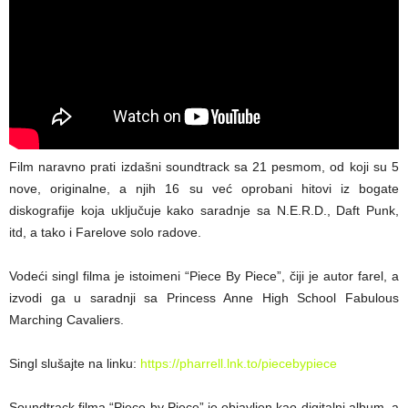
Film naravno prati izdašni soundtrack sa 21 pesmom, od koji su 5
nove, originalne, a njih 16 su već oprobani hitovi iz bogate
diskografije koja uključuje kako saradnje sa N.E.R.D., Daft Punk,
itd, a tako i Farelove solo radove.
Vodeći singl filma je istoimeni “Piece By Piece”, čiji je autor farel, a
izvodi ga u saradnji sa Princess Anne High School Fabulous
Marching Cavaliers.
Singl slušajte na linku:
https://pharrell.lnk.to/piecebypiece
Soundtrack filma “Piece by Piece” je objavljen kao digitalni album, a