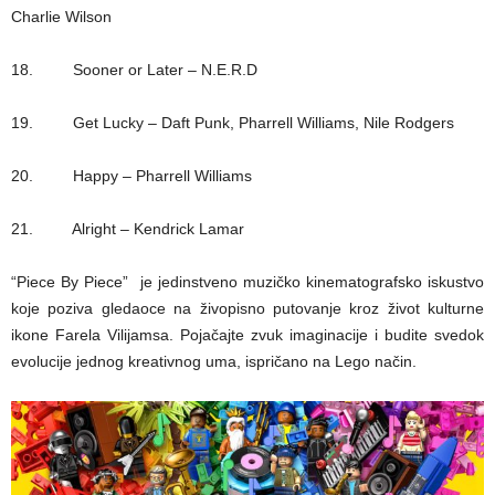
Charlie Wilson
18. Sooner or Later – N.E.R.D
19. Get Lucky – Daft Punk, Pharrell Williams, Nile Rodgers
20. Happy – Pharrell Williams
21. Alright – Kendrick Lamar
“Piece By Piece” je jedinstveno muzičko kinematografsko iskustvo
koje poziva gledaoce na živopisno putovanje kroz život kulturne
ikone Farela Vilijamsa. Pojačajte zvuk imaginacije i budite svedok
evolucije jednog kreativnog uma, ispričano na Lego način.