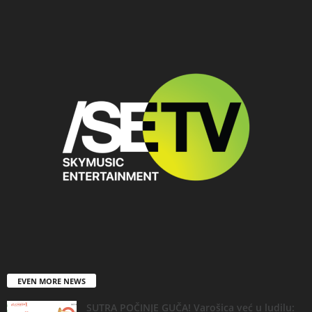
EVEN MORE NEWS
SUTRA POČINJE GUČA! Varošica već u ludilu: