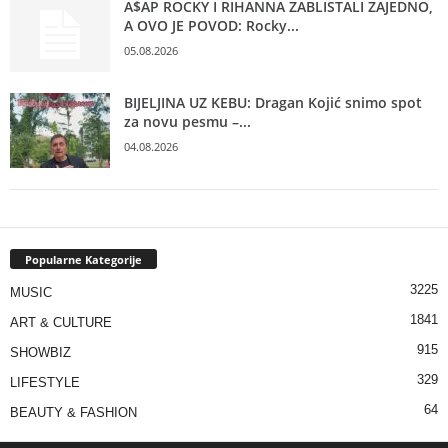
A$AP ROCKY I RIHANNA ZABLISTALI ZAJEDNO,
A OVO JE POVOD: Rocky...
05.08.2026
BIJELJINA UZ KEBU: Dragan Kojić snimo spot
za novu pesmu –...
04.08.2026
Popularne Kategorije
3225
MUSIC
1841
ART & CULTURE
915
SHOWBIZ
329
LIFESTYLE
64
BEAUTY & FASHION