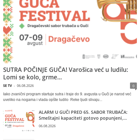
SUTRA POČINJE GUČA! Varošica već u ludilu:
Lomi se kolo, grme...
SE TV
-
06.08.2026
0
Iako zvanični program startuje sutra i traje do 9. avgusta u Guči je narod već
uveliko na nogama i vlada opšte ludilo Reke ljudi slivaju...
ALARM U GUČI PRED 65. SABOR TRUBAČA:
Smeštajni kapaciteti gotovo popunjeni,...
06.08.2026