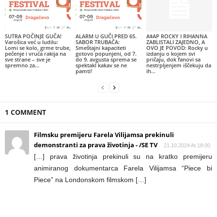
SUTRA POČINJE GUČA!
ALARM U GUČI PRED 65.
A$AP ROCKY I RIHANNA
Varošica već u ludilu:
SABOR TRUBAČA:
ZABLISTALI ZAJEDNO, A
Lomi se kolo, grme trube,
Smeštajni kapaciteti
OVO JE POVOD: Rocky u
pečenje i vruća rakija na
gotovo popunjeni, od 7.
izdanju o kojem svi
sve strane – sve je
do 9. avgusta sprema se
pričaju, dok fanovi sa
spremno za...
spektakl kakav se ne
nestrpljenjem iščekuju da
pamti!
ih...
1 COMMENT
Filmsku premijeru Farela Vilijamsa prekinuli
demonstranti za prava životinja - /SE TV
21.10.2024 At 18:00
[…] prava životinja prekinuli su na kratko premijeru
animiranog dokumentarca Farela Vilijamsa “Piece bi
Piece” na Londonskom filmskom […]