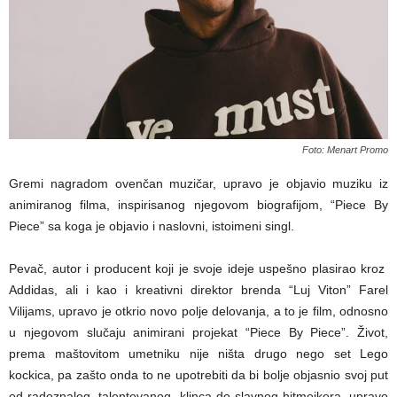
Foto: Menart Promo
Gremi nagradom ovenčan muzičar, upravo je objavio muziku iz
animiranog filma, inspirisanog njegovom biografijom, “Piece By
Piece” sa koga je objavio i naslovni, istoimeni singl.
Pevač, autor i producent koji je svoje ideje uspešno plasirao kroz
Addidas, ali i kao i kreativni direktor brenda “Luj Viton” Farel
Vilijams, upravo je otkrio novo polje delovanja, a to je film, odnosno
u njegovom slučaju animirani projekat “Piece By Piece”. Život,
prema maštovitom umetniku nije ništa drugo nego set Lego
kockica, pa zašto onda to ne upotrebiti da bi bolje objasnio svoj put
od radoznalog, talentovanog klinca do slavnog hitmejkera, upravo