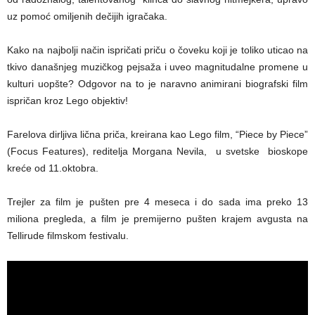
uz pomoć omiljenih dečijih igračaka.
Kako na najbolji način ispričati priču o čoveku koji je toliko uticao na
tkivo današnjeg muzičkog pejsaža i uveo magnitudalne promene u
kulturi uopšte? Odgovor na to je naravno animirani biografski film
ispričan kroz Lego objektiv!
Farelova dirljiva lična priča, kreirana kao Lego film, “Piece by Piece”
(Focus Features), reditelja Morgana Nevila, u svetske bioskope
kreće od 11.oktobra.
Trejler za film je pušten pre 4 meseca i do sada ima preko 13
miliona pregleda, a film je premijerno pušten krajem avgusta na
Tellirude filmskom festivalu.