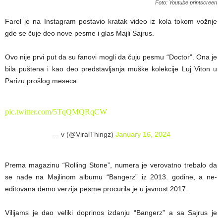
Foto: Youtube printscreen
Farel je na Instagram postavio kratak video iz kola tokom vožnje
gde se čuje deo nove pesme i glas Majli Sajrus.
Ovo nije prvi put da su fanovi mogli da čuju pesmu “Doctor”. Ona je
bila puštena i kao deo predstavljanja muške kolekcije Luj Viton u
Parizu prošlog meseca.
pic.twitter.com/5TqQMQRqCW
— v (@ViralThingz)
January 16, 2024
Prema magazinu “Rolling Stone”, numera je verovatno trebalo da
se nađe na Majlinom albumu “Bangerz” iz 2013. godine, a ne-
editovana demo verzija pesme procurila je u javnost 2017.
Vilijams je dao veliki doprinos izdanju “Bangerz” a sa Sajrus je