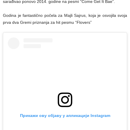
sarađivao ponovo 2014. godine na pesmi “Come Get It Bae”.
Godina je fantastično počela za Majli Sajrus, koja je osvojila svoja
prva dva Gremi priznanja za hit pesmu “Flovers”
Прикажи ову објаву у апликацији Instagram