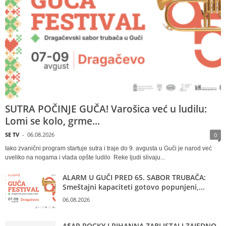
SUTRA POČINJE GUČA! Varošica već u ludilu:
Lomi se kolo, grme...
SE TV
-
06.08.2026
0
Iako zvanični program startuje sutra i traje do 9. avgusta u Guči je narod već
uveliko na nogama i vlada opšte ludilo Reke ljudi slivaju...
ALARM U GUČI PRED 65. SABOR TRUBAČA:
Smeštajni kapaciteti gotovo popunjeni,...
06.08.2026
A$AP ROCKY I RIHANNA ZABLISTALI ZAJEDNO,