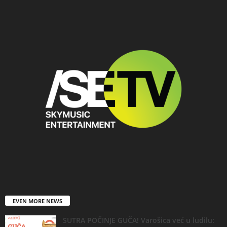
EVEN MORE NEWS
SUTRA POČINJE GUČA! Varošica već u ludilu: