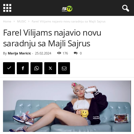
Home
MUSIC
Farel Vilijams najavio novu saradnju sa Majli Sajrus
Farel Vilijams najavio novu
saradnju sa Majli Sajrus
By
Marija Maricic
-
25.02.2024
176
0