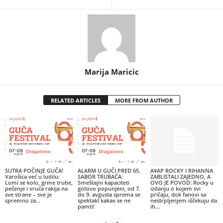
Marija Maricic
RELATED ARTICLES
MORE FROM AUTHOR
SUTRA POČINJE GUČA!
ALARM U GUČI PRED 65.
A$AP ROCKY I RIHANNA
Varošica već u ludilu:
SABOR TRUBAČA:
ZABLISTALI ZAJEDNO, A
Lomi se kolo, grme trube,
Smeštajni kapaciteti
OVO JE POVOD: Rocky u
pečenje i vruća rakija na
gotovo popunjeni, od 7.
izdanju o kojem svi
sve strane – sve je
do 9. avgusta sprema se
pričaju, dok fanovi sa
spremno za...
spektakl kakav se ne
nestrpljenjem iščekuju da
pamti!
ih...