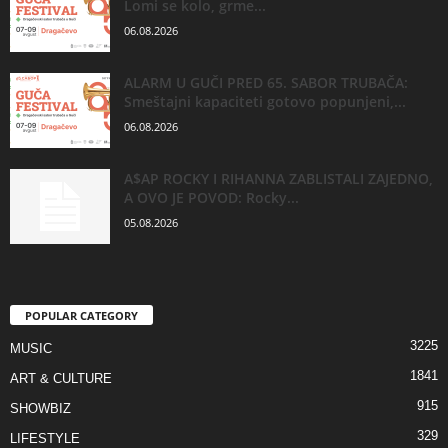
Lomi se kolo, grme...
06.08.2026
ALARM U GUČI PRED 65. SABOR TRUBAČA:
Smeštajni kapaciteti gotovo popunjeni,...
06.08.2026
A$AP ROCKY I RIHANNA ZABLISTALI ZAJEDNO,
A OVO JE POVOD: Rocky...
05.08.2026
POPULAR CATEGORY
3225
MUSIC
1841
ART & CULTURE
915
SHOWBIZ
329
LIFESTYLE