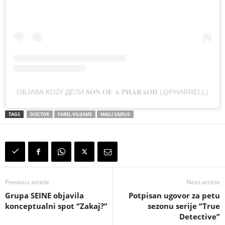
ОБЈАВА КОЈУ ДЕЛИ 𝐒𝐎𝐍 𝐎𝐅 𝐀 𝐏𝐇𝐀𝐑𝐀𝐎𝐇 (@PHARRELL)
TAGS
DOCTOR
FAREL VILIJAMS
MAJLI SAJRUS
Previous article
Next article
Grupa SEINE objavila
Potpisan ugovor za petu
konceptualni spot “Zakaj?”
sezonu serije “True
Detective”