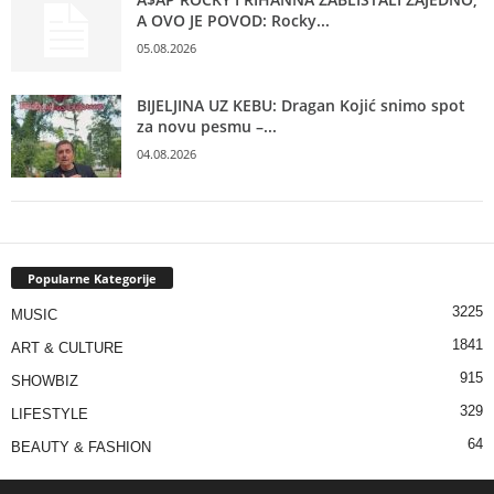
A OVO JE POVOD: Rocky...
05.08.2026
BIJELJINA UZ KEBU: Dragan Kojić snimo spot
za novu pesmu –...
04.08.2026
Popularne Kategorije
3225
MUSIC
1841
ART & CULTURE
915
SHOWBIZ
329
LIFESTYLE
64
BEAUTY & FASHION