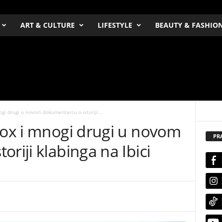
ART & CULTURE
LIFESTYLE
BEAUTY & FASHIO
ogi drugi u novom dokumentarcu o istoriji...
Cox i mnogi drugi u novom
PR
riji klabinga na Ibici