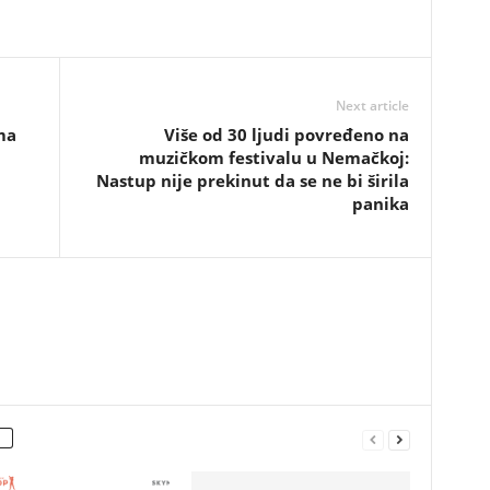
Next article
ma
Više od 30 ljudi povređeno na
muzičkom festivalu u Nemačkoj:
Nastup nije prekinut da se ne bi širila
panika