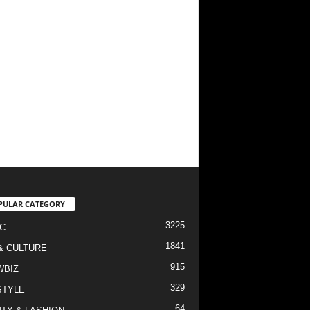
PULAR CATEGORY
3225
C
1841
& CULTURE
915
WBIZ
329
STYLE
64