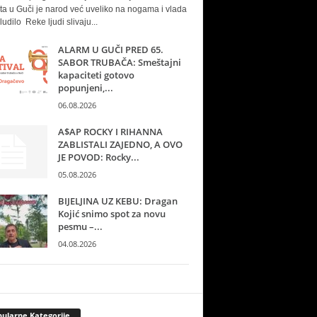
ta u Guči je narod već uveliko na nogama i vlada
ludilo Reke ljudi slivaju...
ALARM U GUČI PRED 65.
SABOR TRUBAČA: Smeštajni
kapaciteti gotovo
popunjeni,...
06.08.2026
A$AP ROCKY I RIHANNA
ZABLISTALI ZAJEDNO, A OVO
JE POVOD: Rocky...
05.08.2026
BIJELJINA UZ KEBU: Dragan
Kojić snimo spot za novu
pesmu –...
04.08.2026
ularne Kategorije