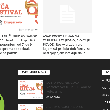
U GUČI PRED 65. SABOR
A$AP ROCKY I RIHANNA
A: Smeštajni kapaciteti
ZABLISTALI ZAJEDNO, A OVO JE
popunjeni, od 7. do 9.
POVOD: Rocky u izdanju o
a sprema se spektakl
kojem svi pričaju, dok fanovi sa
e ne pamti!
nestrpljenjem iščekuju da ih...
EVEN MORE NEWS
PO
MUSI
SUTRA POČINJE GUČA!
Varošica već u ludilu: Lomi se
ART 
kolo, grme...
SHO
06.08.2026
LIFE
ALARM U GUČI PRED 65.