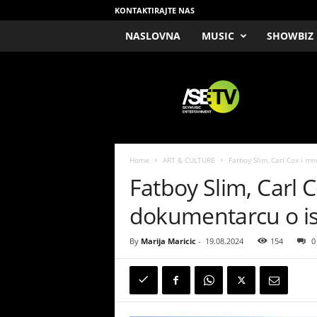
KONTAKTIRAJTE NAS
NASLOVNA
MUSIC
SHOWBIZ
/
S
E
T
V
Home
ART & CULTURE
Fatboy Slim, Carl Cox i mn
Fatboy Slim, Carl 
dokumentarcu o isto
By
Marija Maricic
-
19.08.2024
154
0