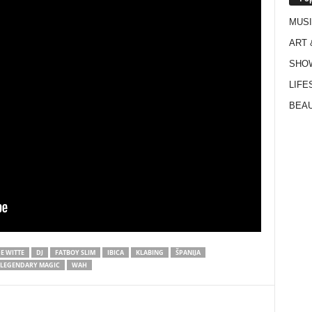
MUS
ART 
SHO
LIFE
BEAU
E WITTE
DJ
FATBOY SLIM
IBICA
KLABING
ŠPANIJA
TS LEGENDARY MAGIC
WAH