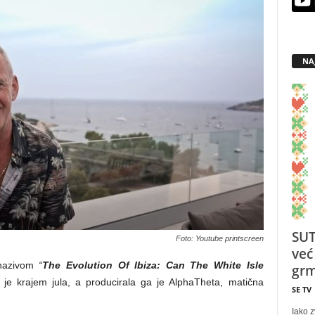
NA
SUT
Foto: Youtube printscreen
već
 nazivom
“
The Evolution Of Ibiza: Can The White Isle
grm
n je krajem jula, a producirala ga je AlphaTheta, matična
SE TV
Iako z