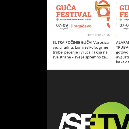
SUTRA POČINJE GUČA! Varošica
ALARM 
već u ludilu: Lomi se kolo, grme
TRUBAČ
trube, pečenje i vruća rakija na
gotovo 
sve strane – sve je spremno za...
avgust
kakav s