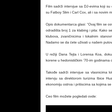
Film sadrži intervjue sa DJ-evima koji su
su Fatboy Slim i Carl Cox, ali i sa novim 
Opis dokumentarca glasi: “Ovaj film se osvr
odradišta broj 1 za klabing i pita: Kako
klubova, zvaničnicima i lokalnim stanov
Nadamo se da ćete uživati u našem putovan
U režiji Dana Tejta i Lorensa Koa, doku
korene u hedonističkim ’70-im godinama d
Takođe sadrži intervjue sa vlasnicima l
intervju sa direktorom turizma Ibice H
ekonomiju ostrva i pritiscima sa kojima se
Ceo film možete pogledati ovde: