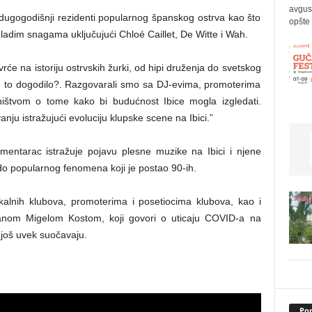
avgus
 dugogodišnji rezidenti popularnog španskog ostrva kao što
opšte 
mladim snagama uključujući Chloé Caillet, De Witte i Wah.
će na istoriju ostrvskih žurki, od hipi druženja do svetskog
 se to dogodilo?. Razgovarali smo sa DJ-evima, promoterima
ništvom o tome kako bi budućnost Ibice mogla izgledati.
ju istražujući evoluciju klupske scene na Ibici.”
mentarac istražuje pojavu plesne muzike na Ibici i njene
o popularnog fenomena koji je postao 90-ih.
okalnih klubova, promoterima i posetiocima klubova, kao i
uanom Migelom Kostom, koji govori o uticaju COVID-a na
 još uvek suočavaju.
Pop