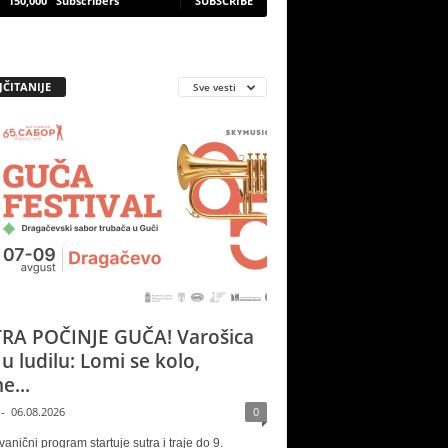
150,000
Subscribers
SUBSCRIBE
JČITANIJE
Sve vesti
RA POČINJE GUČA! Varošica
 u ludilu: Lomi se kolo,
e...
-
06.08.2026
0
vanični program startuje sutra i traje do 9.