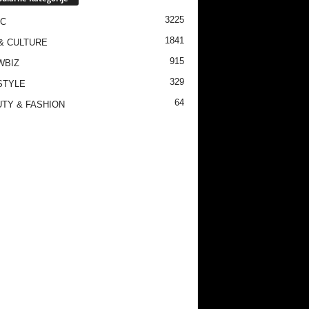
3225
IC
1841
& CULTURE
915
WBIZ
329
STYLE
64
TY & FASHION