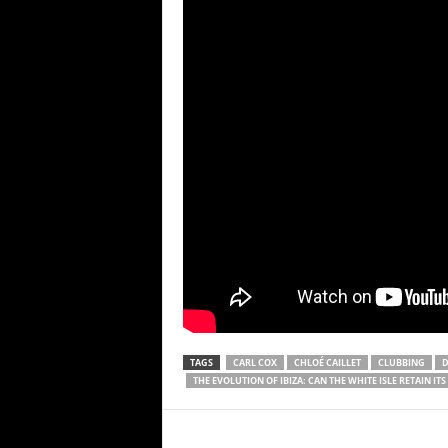
TAGS
CARL COX
CHLOÉ CAILLET
CLUBBING
D
THE EVOLUTION OF IBIZA: CAN THE WHITE ISLE RETAIN I