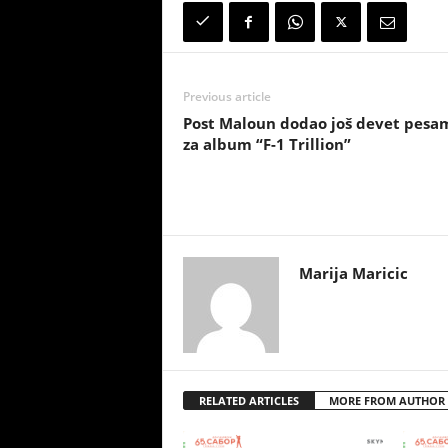
Previous article
Post Maloun dodao još devet pesa
za album “F-1 Trillion”
Marija Maricic
RELATED ARTICLES
MORE FROM AUTHOR