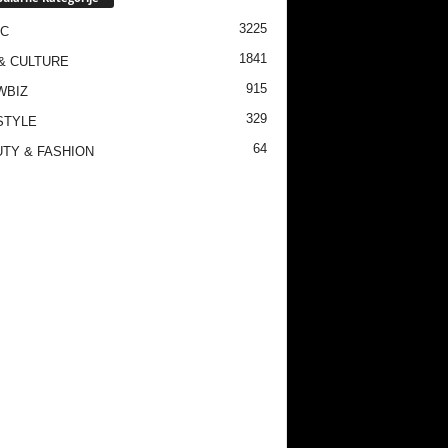
3225
IC
1841
& CULTURE
915
WBIZ
329
STYLE
64
TY & FASHION