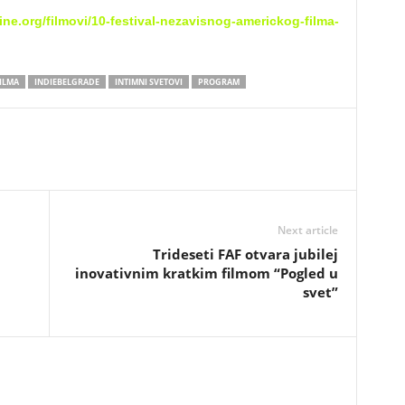
ne.org/filmovi/10-festival-nezavisnog-americkog-filma-
ILMA
INDIEBELGRADE
INTIMNI SVETOVI
PROGRAM
Next article
Trideseti FAF otvara jubilej
inovativnim kratkim filmom “Pogled u
svet”