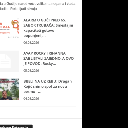
ta u Guči je narod već uveliko na nogama i vlada
ludilo Reke ljudi slivaju...
ALARM U GUČI PRED 65.
SABOR TRUBAČA: Smeštajni
kapaciteti gotovo
popunjeni,...
06.08.2026
A$AP ROCKY I RIHANNA
ZABLISTALI ZAJEDNO, A OVO
JE POVOD: Rocky...
05.08.2026
BIJELJINA UZ KEBU: Dragan
Kojić snimo spot za novu
pesmu –...
04.08.2026
ularne Kategorije