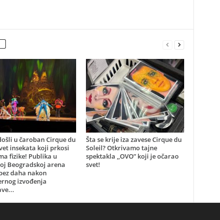
ošli u čaroban Cirque du
Šta se krije iza zavese Cirque du
svet insekata koji prkosi
Soleil? Otkrivamo tajne
a fizike! Publika u
spektakla ,,OVO” koji je očarao
oj Beogradskoj arena
svet!
 bez daha nakon
ernog izvođenja
ve...