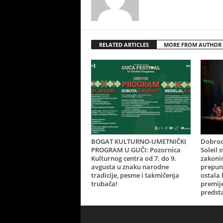
RELATED ARTICLES
MORE FROM AUTHOR
BOGAT KULTURNO-UMETNIČKI
Dobrod
PROGRAM U GUČI: Pozornica
Soleil 
Kulturnog centra od 7. do 9.
zakonim
avgusta u znaku narodne
prepun
tradicije, pesme i takmičenja
ostala
trubača!
premij
predsta