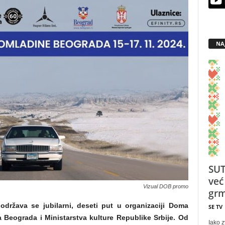
NA
SUT
već
Vizual DOB promo
grm
održava se jubilarni, deseti put u organizaciji Doma
SE TV
Beograda i Ministarstva kulture Republike Srbije. Od
Iako z