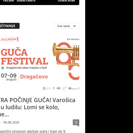
150,000
Subscribers
SUBSCRIBE
JČITANIJE
Sve vesti
RA POČINJE GUČA! Varošica
 u ludilu: Lomi se kolo,
e...
-
06.08.2026
0
vanični program startuje sutra i traje do 9.