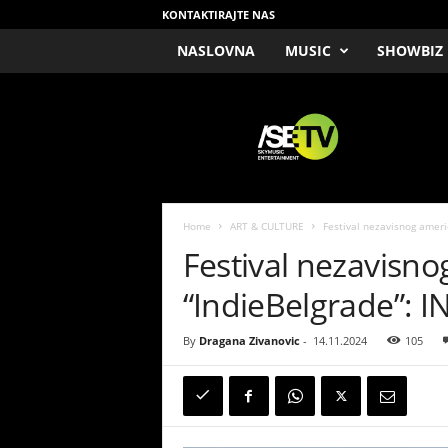
KONTAKTIRAJTE NAS
NASLOVNA
MUSIC
SHOWBIZ
/
S
E
T
V
Home
ART & CULTURE
Festival nezavisnog ameri
Festival nezavisno
“IndieBelgrade”: 
By
Dragana Zivanovic
-
14.11.2024
105