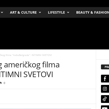
ART & CULTURE
LIFESTYLE
BEAUTY & FASHIO
čkog filma “IndieBelgrade”: INTIMNI SVETOVI
g američkog filma
PR
INTIMNI SVETOVI
0