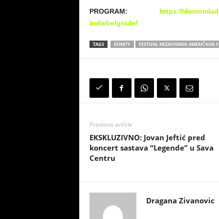
PROGRAM:
https://domomladi
indiebelgrade/
TAGS
EFINITY
FESTIVAL NEZAVISNOG AMERIČKOG F
Previous article
EKSKLUZIVNO: Jovan Jeftić pred
koncert sastava “Legende” u Sava
Centru
Dragana Zivanovic