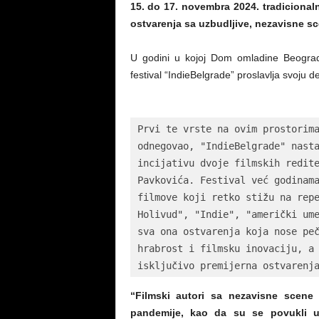
15. do 17. novembra 2024. tradicionaln
ostvarenja sa uzbudljive, nezavisne sc
U godini u kojoj Dom omladine Beograda
festival “IndieBelgrade” proslavlja svoju d
Prvi te vrste na ovim prostorima
odnegovao, "IndieBelgrade" nasta
incijativu dvoje filmskih redite
Pavkovića. Festival već godinama
filmove koji retko stižu na repe
Holivud", "Indie", "američki ume
sva ona ostvarenja koja nose peč
hrabrost i filmsku inovaciju, a 
isključivo premijerna ostvarenj
“Filmski autori sa nezavisne scene
pandemije, kao da su se povukli u