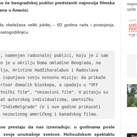
o će beogradskoj publici predstaviti najnovija filmska
avgus
opšte 
ene u Americi.
 obeležava veliki jubilej – 60 godina rada i postojanja,
esetogodišnjicu.
, namenjen radoznaloj publici, koju je i sam 
o je u okrilju Doma omladine Beograda, na 
lja, Hristine Hadžiharalabus i Radoslava 
 ispunjava svoju osnovnu misiju: da prikaže 
rtoar domaćih bioskopa, a spadaju u "OFF 
tnički film", "nezavisni film". U pitanju su 
at autorskog individualizma, umetničku 
"IndieBelgrade" će i ove godine prikazati 
a nezavisnog američkog i kanadskog filma.
 ne prestaju da nas iznenađuju: u godinama posle
 svoje unutrašnje svetove. Holivudskom spektaklu
Pop