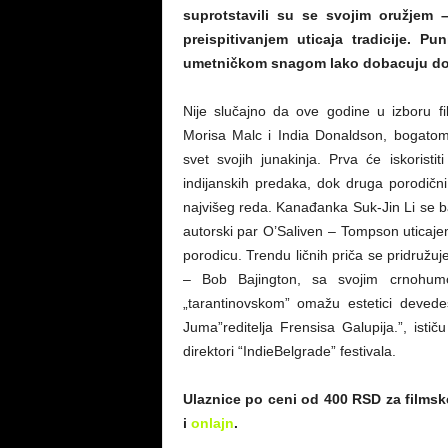
suprotstavili su se svojim oružjem –
preispitivanjem uticaja tradicije. Pu
umetničkom snagom lako dobacuju do Ka
Nije slučajno da ove godine u izboru f
Morisa Malc i India Donaldson, bogatom 
svet svojih junakinja. Prva će iskorist
indijanskih predaka, dok druga porodični 
najvišeg reda. Kanađanka Suk-Jin Li se 
autorski par O’Saliven – Tompson uticaje
porodicu. Trendu ličnih priča se pridružuj
– Bob Bajington, sa svojim crnohum
„tarantinovskom” omažu estetici devede
Juma”reditelja Frensisa Galupija.”, isti
direktori “IndieBelgrade” festivala.
Ulaznice po ceni od 400 RSD za filmsk
i
onlajn
.