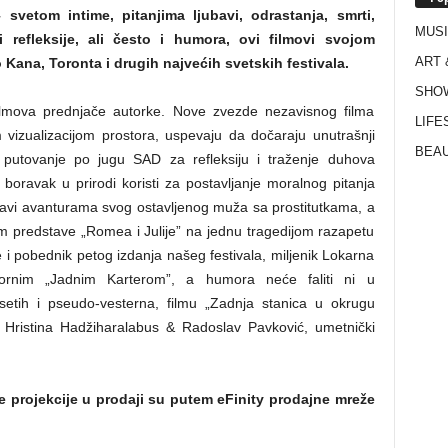
 svetom intime, pitanjima ljubavi, odrastanja, smrti,
MUS
ni refleksije, ali često i humora, ovi filmovi svojom
ART 
na, Toronta i drugih najvećih svetskih festivala.
SHO
ilmova prednjače autorke. Nove zvezde nezavisnog filma
LIFE
vizualizacijom prostora, uspevaju da dočaraju unutrašnji
BEAU
iti putovanje po jugu SAD za refleksiju i traženje duhova
boravak u prirodi koristi za postavljanje moralnog pitanja
bavi avanturama svog ostavljenog muža sa prostitutkama, a
m predstave „Romea i Julije” na jednu tragedijom razapetu
e i pobednik petog izdanja našeg festivala, miljenik Lokarna
ornim „Jadnim Karterom”, a humora neće faliti ni u
setih i pseudo-vesterna, filmu „Zadnja stanica u okrugu
ču Hristina Hadžiharalabus & Radoslav Pavković, umetnički
e projekcije u prodaji su putem eFinity prodajne mreže