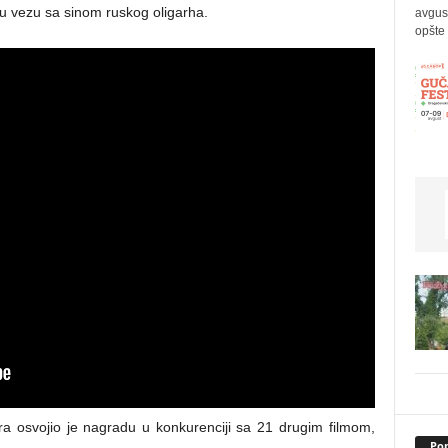
nu vezu sa sinom ruskog oligarha.
avgus
opšte 
ra osvojio je nagradu u konkurenciji sa 21 drugim filmom,
Pop