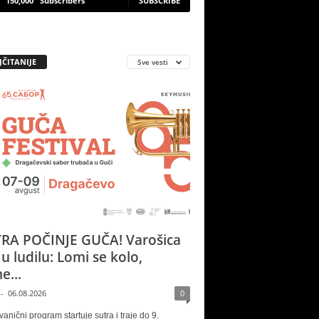
150,000
Subscribers
SUBSCRIBE
JČITANIJE
Sve vesti
RA POČINJE GUČA! Varošica
 u ludilu: Lomi se kolo,
e...
-
06.08.2026
0
vanični program startuje sutra i traje do 9.