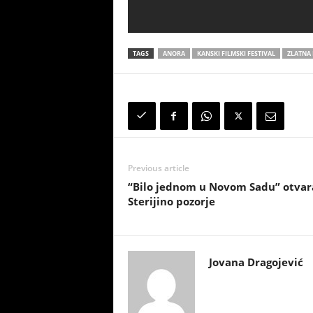
TAGS
ANORA
KANSKI FILMSKI FESTIVAL
ZLATNA
Previous article
“Bilo jеdnom u Novom Sadu” otvar
Sterijino pozorje
Jovana Dragojević