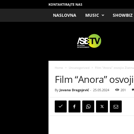
KONTAKTIRAJTE NAS
NASLOVNA
MUSIC
SHOWBIZ
/
S
E
T
V
Home
Uncategorized
Film “Anora” osvojio Zlatn
Film “Anora” osvo
By
Jovana Dragojević
-
25.05.2024
201