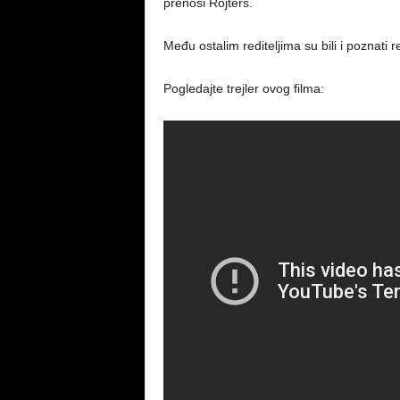
prenosi Rojters.
Među ostalim rediteljima su bili i poznati r
Pogledajte trejler ovog filma: