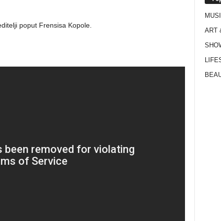
MUS
editelji poput Frensisa Kopole.
ART 
SHO
LIFE
BEAU