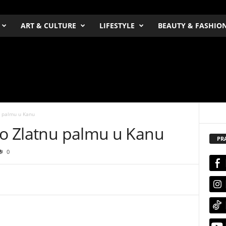
ART & CULTURE
LIFESTYLE
BEAUTY & FASHIO
u palmu u Kanu
jio Zlatnu palmu u Kanu
PR
0