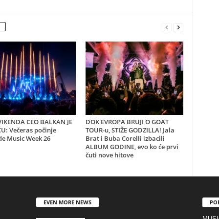
IKENDA CEO BALKAN JE
DOK EVROPA BRUJI O GOAT
U: Večeras počinje
TOUR-u, STIŽE GODZILLA! Jala
de Music Week 26
Brat i Buba Corelli izbacili
ALBUM GODINE, evo ko će prvi
čuti nove hitove
EVEN MORE NEWS
PO
MUSI