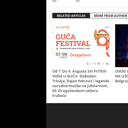
RELATED ARTICLES
MORE FROM AUTHOR
Od 7. Do 9. Avgusta SVI PUTEVI
OVOG V
VODE U GUČU: Slobodan
NA UŠĆ
Trkulja, Dejan Petrović i legende
Belgra
narodne muzike na jubilarnom,
65. Dragačevskom saboru
trubača