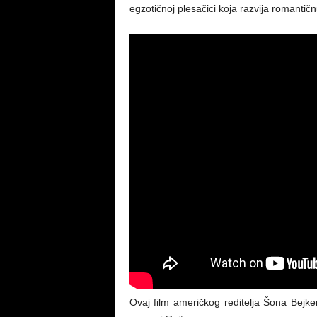
egzotičnoj plesačici koja razvija romantič
Ovaj film američkog reditelja Šona Bejke