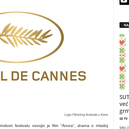
NA
SUT
već
grm
Logo Filmskog festivala u Kanu
SE TV
skom festivalu osvojio je film “Anora”, drama o mladoj
Iako z