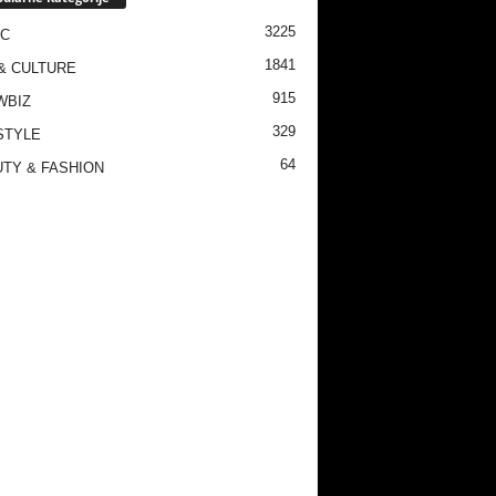
3225
IC
1841
& CULTURE
915
WBIZ
329
STYLE
64
TY & FASHION