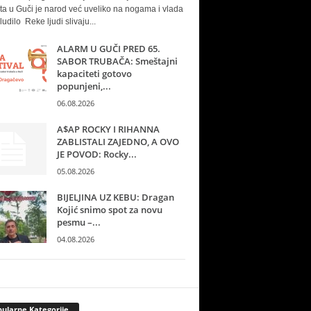
ta u Guči je narod već uveliko na nogama i vlada
ludilo Reke ljudi slivaju...
ALARM U GUČI PRED 65.
SABOR TRUBAČA: Smeštajni
kapaciteti gotovo
popunjeni,...
06.08.2026
A$AP ROCKY I RIHANNA
ZABLISTALI ZAJEDNO, A OVO
JE POVOD: Rocky...
05.08.2026
BIJELJINA UZ KEBU: Dragan
Kojić snimo spot za novu
pesmu –...
04.08.2026
ularne Kategorije