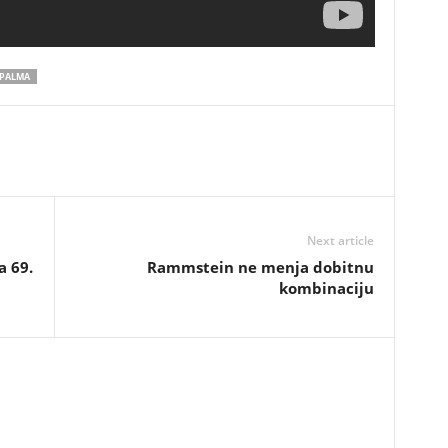
 PALMA
Next article
a 69.
Rammstein ne menja dobitnu
kombinaciju