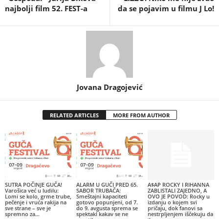
najbolji film 52. FEST-a
da se pojavim u filmu J Lo!
Jovana Dragojević
RELATED ARTICLES
MORE FROM AUTHOR
SUTRA POČINJE GUČA!
ALARM U GUČI PRED 65.
A$AP ROCKY I RIHANNA
Varošica već u ludilu:
SABOR TRUBAČA:
ZABLISTALI ZAJEDNO, A
Lomi se kolo, grme trube,
Smeštajni kapaciteti
OVO JE POVOD: Rocky u
pečenje i vruća rakija na
gotovo popunjeni, od 7.
izdanju o kojem svi
sve strane – sve je
do 9. avgusta sprema se
pričaju, dok fanovi sa
spremno za...
spektakl kakav se ne
nestrpljenjem iščekuju da