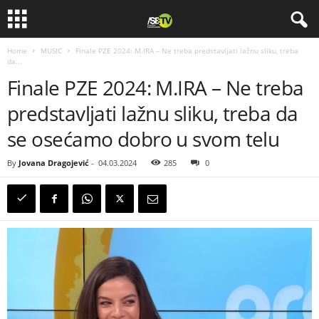
Home
MUSIC
Finale PZE 2024: M.IRA – Ne treba predstavljati lažnu sliku, treba
da...
Finale PZE 2024: M.IRA – Ne treba
predstavljati lažnu sliku, treba da
se osećamo dobro u svom telu
By
Jovana Dragojević
-
04.03.2024
285
0