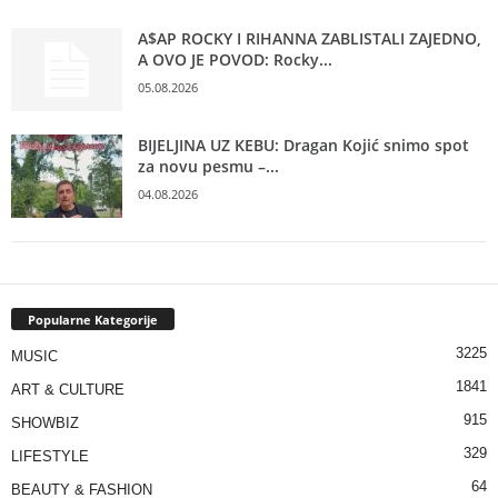
A$AP ROCKY I RIHANNA ZABLISTALI ZAJEDNO,
A OVO JE POVOD: Rocky...
05.08.2026
BIJELJINA UZ KEBU: Dragan Kojić snimo spot
za novu pesmu –...
04.08.2026
Popularne Kategorije
3225
MUSIC
1841
ART & CULTURE
915
SHOWBIZ
329
LIFESTYLE
64
BEAUTY & FASHION