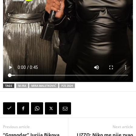
TAGS
M.IRA
MIRA MALETKOVIĆ
PZE 2024
Previous article
Next article
“Gospodar” Jurija Bikova
LIZZO: Niko me nije zvao