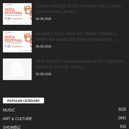
SUTRA POČINJE GUČA! Varošica već u ludilu:
Lomi se kolo, grme...
06.08.2026
ALARM U GUČI PRED 65. SABOR TRUBAČA:
Smeštajni kapaciteti gotovo popunjeni,...
06.08.2026
A$AP ROCKY I RIHANNA ZABLISTALI ZAJEDNO,
A OVO JE POVOD: Rocky...
05.08.2026
POPULAR CATEGORY
3225
MUSIC
1841
ART & CULTURE
915
SHOWBIZ