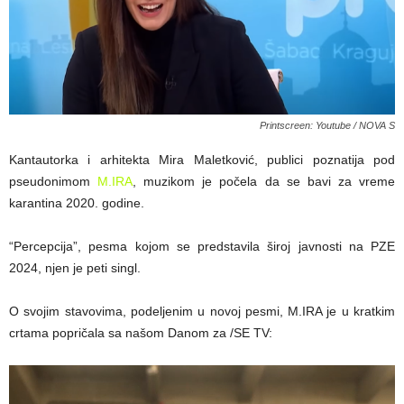
Printscreen: Youtube / NOVA S
Kantautorka i arhitekta Mira Maletković, publici poznatija pod
pseudonimom
M.IRA
, muzikom je počela da se bavi za vreme
karantina 2020. godine.
“Percepcija”, pesma kojom se predstavila široj javnosti na PZE
2024, njen je peti singl.
O svojim stavovima, podeljenim u novoj pesmi, M.IRA je u kratkim
crtama popričala sa našom Danom za /SE TV: