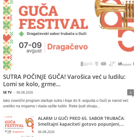
SUTRA POČINJE GUČA! Varošica već u ludilu:
Lomi se kolo, grme...
SE TV
-
06.08.2026
0
Iako zvanični program startuje sutra i traje do 9. avgusta u Guči je narod već
uveliko na nogama i vlada opšte ludilo Reke ljudi slivaju...
ALARM U GUČI PRED 65. SABOR TRUBAČA:
Smeštajni kapaciteti gotovo popunjeni,...
06.08.2026